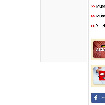
>>
Muhas
>>
Muhas
>>
YILI
Fa