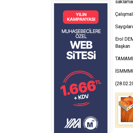
saklaman
Çalışmala
Saygılar
Erol DE
Başkan
TAMAMI 
İSMMM
(28.02.2