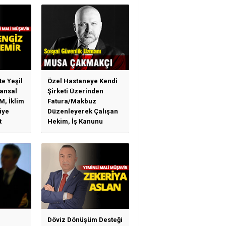
te Yeşil
Özel Hastaneye Kendi
ansal
Şirketi Üzerinden
M, İklim
Fatura/Makbuz
iye
Düzenleyerek Çalışan
t
Hekim, İş Kanunu
)
Hükümlerinden
arı)
Yararlanabilir Mi?
Döviz Dönüşüm Desteği