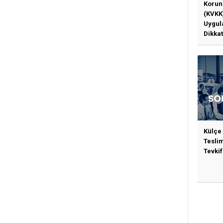
Korun
(KVKK
Uygul
Dikkat
Gerek
Külçe
Tesli
Tevkif