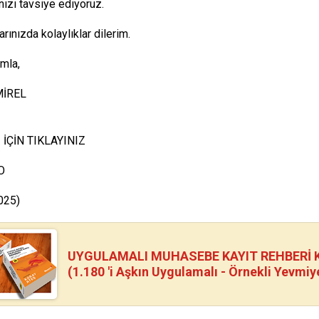
ızı tavsiye ediyoruz.
rınızda kolaylıklar dilerim.
ımla,
MİREL
İÇİN TIKLAYINIZ
O
025)
UYGULAMALI MUHASEBE KAYIT REHBERİ Kİ
(1.180 'i Aşkın Uygulamalı - Örnekli Yevmiy