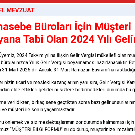
EL MEVZUAT
asebe Büroları İçin Müşteri 
yana Tabi Olan 2024 Yılı Gelir
yemiz, 2024 Takvim yılına ilişkin Gelir Vergisi mükellefi olan müşte
 bürolarınızda Yıllık Gelir Vergisi beyannamesi hazırlanacaktır.
 31 Mart 2025 dir. Ancak; 31 Mart Ramazan Bayramı’na rastladığı 
erinizin ticari ve mesleki kazançlarının yanı sıra, Gelir Vergisi 
ndan elde ettikleri gelirlerini sizlere bildirmedikleri durumda bu 
e verildikten, birkaç sene geçtikten sonra bazı gelir unsurların
 ve müşteri ile sorun yaşanmaktadır.
u önlemek ve siz meslektaşlarımın zor durumda kalmaması için 
uz “MÜŞTERİ BİLGİ FORMU” nu doldurup, müşterinize imzalattık