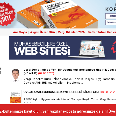
Ana Sayfa
Asgari Ücret 2026
Vergi Dilimleri 2026
Defter Tutma Hadler
!
)
E-bültenimize kayıt olun, yeni yazılar e-posta adresinize gelsin! Üye