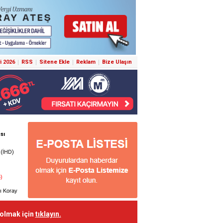
i 2026
RSS
Sitene Ekle
Reklam
Bize Ulaşın
 olmak için
tıklayın.