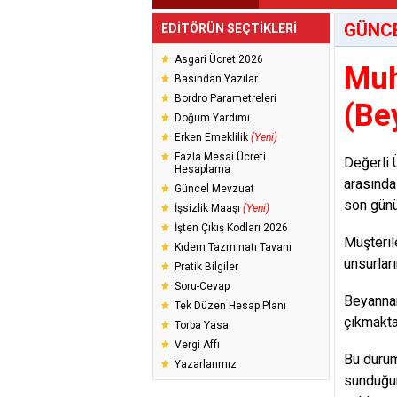
GÜNC
EDİTÖRÜN SEÇTİKLERİ
Asgari Ücret 2026
Muh
Basından Yazılar
Bordro Parametreleri
(Be
Doğum Yardımı
Erken Emeklilik
(Yeni)
Fazla Mesai Ücreti
Değerli Ü
Hesaplama
arasında
Güncel Mevzuat
son günü
İşsizlik Maaşı
(Yeni)
İşten Çıkış Kodları 2026
Müşteril
Kıdem Tazminatı Tavanı
unsurları
Pratik Bilgiler
Soru-Cevap
Beyannam
Tek Düzen Hesap Planı
çıkmakta
Torba Yasa
Vergi Affı
Bu durum
Yazarlarımız
sunduğum