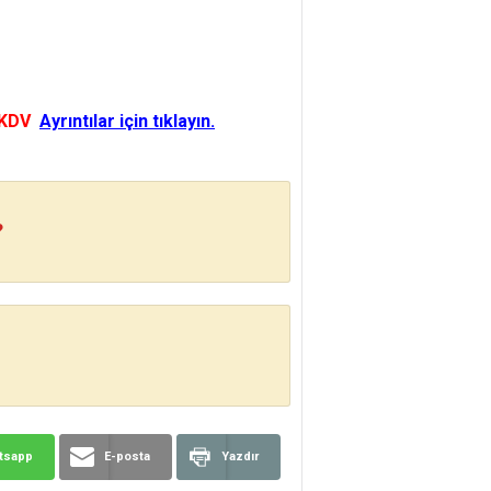
 KDV
Ayrıntılar için tıklayın.
?
tsapp
E-posta
Yazdır