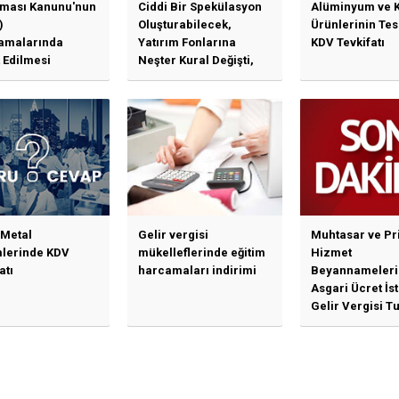
ması Kanunu'nun
Ciddi Bir Spekülasyon
Alüminyum ve 
)
Oluşturabilecek,
Ürünlerinin Te
amalarında
Yatırım Fonlarına
KDV Tevkifatı
 Edilmesi
Neşter Kural Değişti,
en Özet Başlıklar
SPK’dan Kritik Hamle
Haberlerine Sermaye
Piyasası Kurulundan
Yalanlama Ve Yerinde
Bir Açıklama Geldi
 Metal
Gelir vergisi
Muhtasar ve Pr
mlerinde KDV
mükelleflerinde eğitim
Hizmet
atı
harcamaları indirimi
Beyannameleri
Asgari Ücret İs
Gelir Vergisi Tu
Güncellenmesi
İlişkin Duyuru