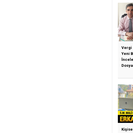
Vergi
Yeni 
İncel
Dosya
Kişise