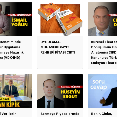
 Denetiminde
UYGULAMALI
Küresel Ticaret
Bir Uygulama!
MUHASEBE KAYIT
Dönüşümün Fin
emeye Hazırlık
REHBERİ KİTABI ÇIKTI
Anatomisi (SKD
sı (VDK-İHD)
Kanunu ve Türk
Emisyon Ticare
Sistemi (TR-ETS
Uygulama Esasl
l Verilerin
Sermaye Piyasalarında
Bakır, Çinko,