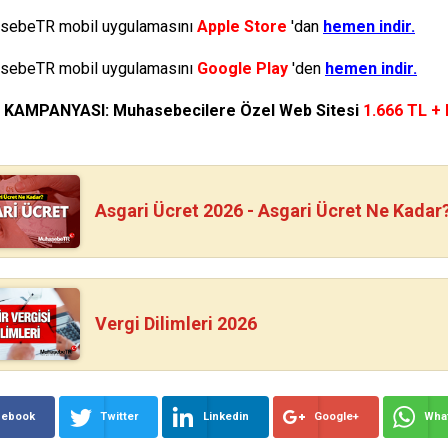
ebeTR mobil uygulamasını
Apple Store
'dan
hemen indir.
ebeTR mobil uygulamasını
Google Play
'den
hemen indir.
N KAMPANYASI: Muhasebecilere Özel Web Sitesi
1.666 TL +
Asgari Ücret 2026 - Asgari Ücret Ne Kadar
Vergi Dilimleri 2026
cebook
Twitter
Linkedin
Google+
Wha