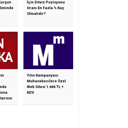
Kurşun
İçin Döviz Pozisyonu
sliminde
Oranı En Fazla % Kaç
Olmalıdır?
im
Yılın Kampanyası:
Muhasebecilere Özel
nde
Web Sitesi 1.666 TL +
tisna
KDV
tarının
ne