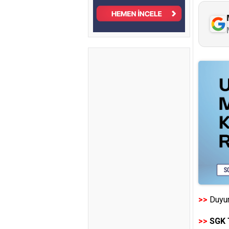
>>
Duyur
>>
SGK 