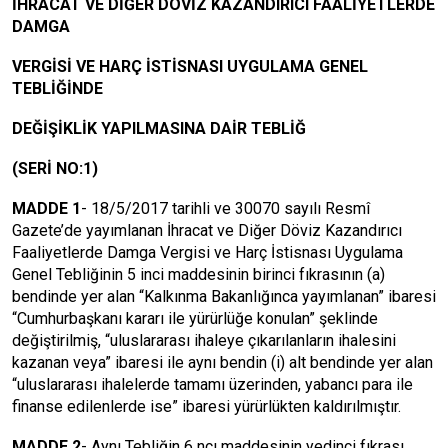
İHRACAT VE DİĞER DÖVİZ KAZANDIRICI FAALİYETLERDE
DAMGA
VERGİSİ VE HARÇ İSTİSNASI UYGULAMA GENEL
TEBLİĞİNDE
DEĞİŞİKLİK YAPILMASINA DAİR TEBLİĞ
(SERİ NO:1)
MADDE 1
- 18/5/2017 tarihli ve 30070 sayılı Resmî
Gazete’de yayımlanan İhracat ve Diğer Döviz Kazandırıcı
Faaliyetlerde Damga Vergisi ve Harç İstisnası Uygulama
Genel Tebliğinin 5 inci maddesinin birinci fıkrasının (a)
bendinde yer alan “Kalkınma Bakanlığınca yayımlanan” ibaresi
“Cumhurbaşkanı kararı ile yürürlüğe konulan” şeklinde
değiştirilmiş, “uluslararası ihaleye çıkarılanların ihalesini
kazanan veya” ibaresi ile aynı bendin (i) alt bendinde yer alan
“uluslararası ihalelerde tamamı üzerinden, yabancı para ile
finanse edilenlerde ise” ibaresi yürürlükten kaldırılmıştır.
MADDE 2
- Aynı Tebliğin 6 ncı maddesinin yedinci fıkrası