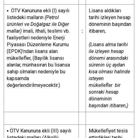
▪
ÖTV Kanununa ekli (I) sayılı
Lisans aldıkları
listedeki malların
(Petrol
tarihi izleyen hesap
ürünleri ve Doğalgaz ile Diğer
döneminin başından
mallar)
imali, ithali, teslimi vb.
:
itibaren,
faaliyetleri nedeniyle Enerji
Piyasası Düzenleme Kurumu
(Lisans alma tarihi
(EPDK)’ndan lisans alan
ile izleyen hesap
mükellefler, (Bayilik lisansı
dönemi arasındaki
alanlar, münhasıran bu lisansa
sürenin üç aydan
sahip olmaları nedeniyle bu
kısa olması halinde
kapsamda
isteyen
değerlendirilmeyecektir.)
mükellefler bir
sonraki hesap
döneminin
başından itibaren,)
▪
ÖTV Kanununa ekli (III) sayılı
Mükellefiyet tesis
listedeki malları
(Alkollü
ettirdikleri tarihi