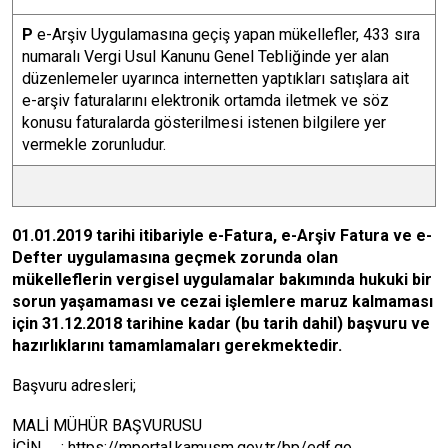
P
e-Arşiv Uygulamasına geçiş yapan mükellefler, 433 sıra
numaralı Vergi Usul Kanunu Genel Tebliğinde yer alan
düzenlemeler uyarınca internetten yaptıkları satışlara ait
e-arşiv faturalarını elektronik ortamda iletmek ve söz
konusu faturalarda gösterilmesi istenen bilgilere yer
vermekle zorunludur.
01.01.2019 tarihi itibariyle e-Fatura, e-Arşiv Fatura ve e-
Defter uygulamasına geçmek zorunda olan
mükelleflerin vergisel uygulamalar bakımında hukuki bir
sorun yaşamaması ve cezai işlemlere maruz kalmaması
için 31.12.2018 tarihine kadar (bu tarih dahil) başvuru ve
hazırlıklarını tamamlamaları gerekmektedir.
Başvuru adresleri;
MALİ MÜHÜR BAŞVURUSU
İÇİN :
https://mportal.kamusm.gov.tr/bp/edf.go