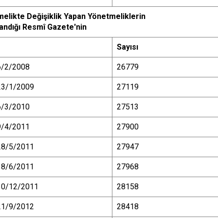
melikte De
ğ
i
ş
iklik Yapan Y
ö
netmeliklerin
and
ığı
Resm
î
Gazete'nin
Say
ı
s
ı
6/2/2008
26779
23/1/2009
27119
6/3/2010
27513
9/4/2011
27900
28/5/2011
27947
18/6/2011
27968
30/12/2011
28158
21/9/2012
28418