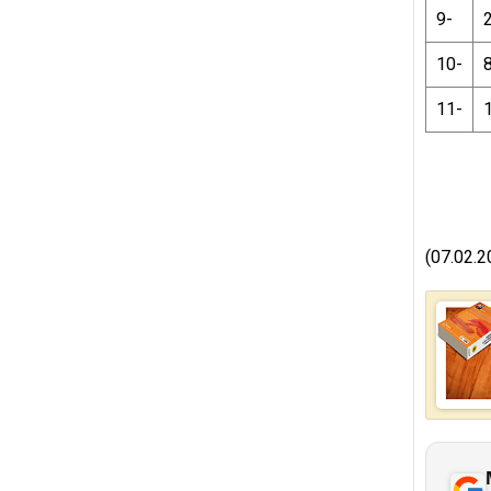
9-
10-
11-
(07.02.2