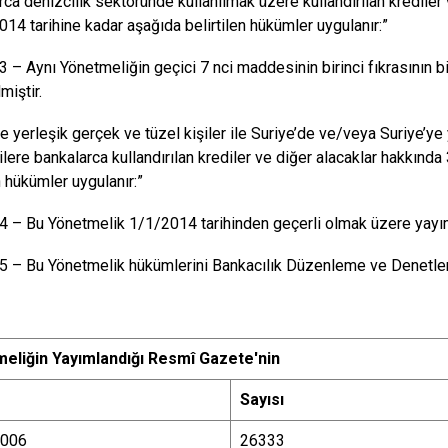
rca denizcilik sektöründe kullanılmak üzere kullandırılan krediler
14 tarihine kadar aşağıda belirtilen hükümler uygulanır:”
– Aynı Yönetmeliğin geçici 7 nci maddesinin birinci fıkrasının bi
miştir.
de yerleşik gerçek ve tüzel kişiler ile Suriye’de ve/veya Suriye’ye
şilere bankalarca kullandırılan krediler ve diğer alacaklar hakkın
n hükümler uygulanır:”
– Bu Yönetmelik 1/1/2014 tarihinden geçerli olmak üzere yayımı 
– Bu Yönetmelik hükümlerini Bankacılık Düzenleme ve Denetle
meli
ğ
in Yay
ı
mland
ığı
Resm
î
Gazete'nin
Say
ı
s
ı
2006
26333