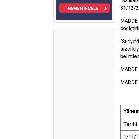
“Bankala
31/12/20
MADDE 3 
değiştiril
“Suriye’
tüzel ki
belirtile
MADDE 4 
MADDE 5 
Y
ö
net
Tarihi
1/11/