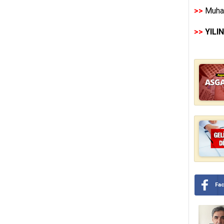
>>
Muhas
>>
YILI
Fa