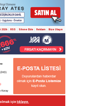
i 2026
RSS
Sitene Ekle
Reklam
Bize Ulaşın
 olmak için
tıklayın.