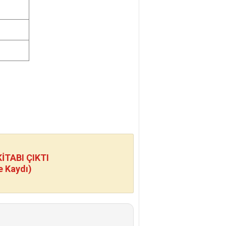
TABI ÇIKTI
e Kaydı)