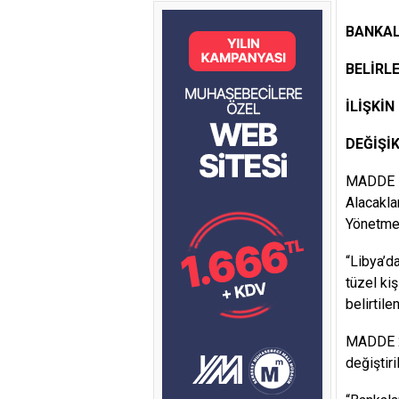
BANKAL
BELİRL
İLİŞKİ
DEĞİŞİ
MADDE 1 
Alacaklar
Yönetmeli
“Libya’d
tüzel ki
belirtile
MADDE 2 
değiştiril