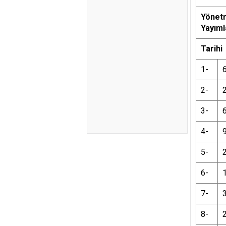
Y
ö
net
Yay
ı
ml
Tarihi
1-
2-
3-
4-
5-
6-
7-
8-