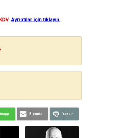
 KDV
Ayrıntılar için tıklayın.
?
tsapp
E-posta
Yazdır