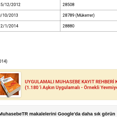
25/12/2012
28508
8/10/2013
28789 (Mükerrer)
12/1/2014
28880
014)
UYGULAMALI MUHASEBE KAYIT REHBERİ Kİ
(1.180 'i Aşkın Uygulamalı - Örnekli Yevmiy
MuhasebeTR makalelerini Google'da daha sık görün