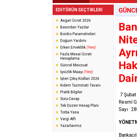
GÜNC
EDİTÖRÜN SEÇTİKLERİ
Asgari Ücret 2026
Ban
Basından Yazılar
Bordro Parametreleri
Nit
Doğum Yardımı
Erken Emeklilik
(Yeni)
Ayrı
Fazla Mesai Ücreti
Hesaplama
Hak
Güncel Mevzuat
İşsizlik Maaşı
(Yeni)
Dai
İşten Çıkış Kodları 2026
Kıdem Tazminatı Tavanı
Pratik Bilgiler
7 Şubat
Soru-Cevap
Resmî G
Tek Düzen Hesap Planı
Sayı : 2
Torba Yasa
Vergi Affı
YÖNETM
Yazarlarımız
Bankacı