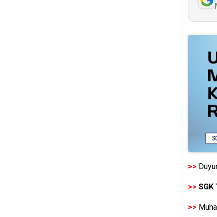
>>
Duyur
>>
SGK 
>>
Muhas