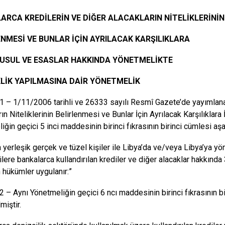
ARCA KREDİLERİN VE DİĞER ALACAKLARIN NİTELİKLERİNİN
ENMESİ VE BUNLAR İÇİN AYRILACAK KARŞILIKLARA
N USUL VE ESASLAR HAKKINDA YÖNETMELİKTE
KLİK YAPILMASINA DAİR YÖNETMELİK
– 1/11/2006 tarihli ve 26333 sayılı Resmî Gazete’de yayımlana
ın Niteliklerinin Belirlenmesi ve Bunlar İçin Ayrılacak Karşılıklara
ğin geçici 5 inci maddesinin birinci fıkrasının birinci cümlesi aşağ
a yerleşik gerçek ve tüzel kişiler ile Libya’da ve/veya Libya’ya yö
şilere bankalarca kullandırılan krediler ve diğer alacaklar hakkın
n hükümler uygulanır:”
– Aynı Yönetmeliğin geçici 6 ncı maddesinin birinci fıkrasının bi
miştir.