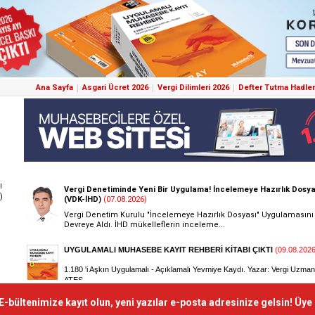
Ana Sayfa
Asgari Ücret 2026
Vergi Dilimleri 2026
Defter Tutma Hadler
!
)
E-bültenimize kayıt olun, yeni yazılar e-posta adresinize gelsin! Üye