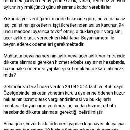
bildirmek şartıyla her ay yerine Ocak, Nisan, Temmuz ve Ekim
aylarının yirmiüçüncü günü akşamına kadar
verebilirler.
Yukarıda yer verdiğimiz madde hükmüne göre; on ve daha az
işçi çalıştıran şirketlerin, işçi ücretlerinden anılan kanunun 94
üncü maddesi uyarınca tevkif etmiş oldukları gelir vergisini,
üçer aylık olarak verecekleri Muhtasar Beyannamesi ile
beyan ederek ödemeleri gerekmektedir.
Muhtasar beyannamesinin aylık veya üçer aylık verilmesinde
dikkate alınması gereken hizmet erbabı sayısının hesabında,
huzur hakkı ödemesi yapılan şirket ortakları dikkate alınacak
mıdır?
Gelir idaresi tarafından verilen 29.04.2014 tarih ve 456 sayılı
Özelgesinde; şirketin yönetim kurulu üyelerine ödenen huzur
haklarının ücret olarak vergilendirilmesi ve bu kişilerin
muhtasar beyanname verilmesi açısından hizmet erbabı
hesabında dikkate alınması gerektiği belirtilmiştir.
Buna göre; huzur hakkı ödemesi yapılan kişi sayısı ile çalışan