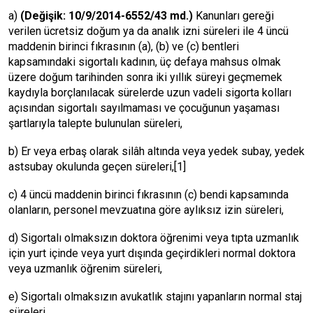
a)
(Değişik: 10/9/2014-6552/43 md.)
Kanunları gereği
verilen ücretsiz doğum ya da analık izni süreleri ile 4 üncü
maddenin birinci fıkrasının (a), (b) ve (c) bentleri
kapsamındaki sigortalı kadının, üç defaya mahsus olmak
üzere doğum tarihinden sonra iki yıllık süreyi geçmemek
kaydıyla borçlanılacak sürelerde uzun vadeli sigorta kolları
açısından sigortalı sayılmaması ve çocuğunun yaşaması
şartlarıyla talepte bulunulan süreleri,
b) Er veya erbaş olarak silâh altında veya yedek subay, yedek
astsubay okulunda geçen süreleri,
[1]
c) 4 üncü maddenin birinci fıkrasının (c) bendi kapsamında
olanların, personel mevzuatına göre aylıksız izin süreleri,
d) Sigortalı olmaksızın doktora öğrenimi veya tıpta uzmanlık
için yurt içinde veya yurt dışında geçirdikleri normal doktora
veya uzmanlık öğrenim süreleri,
e) Sigortalı olmaksızın avukatlık stajını yapanların normal staj
süreleri,