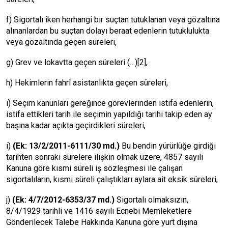
f) Sigortalı iken herhangi bir suçtan tutuklanan veya gözaltına
alınanlardan bu suçtan dolayı beraat edenlerin tutuklulukta
veya gözaltında geçen süreleri,
g) Grev ve lokavtta geçen süreleri (…)
[2]
,
h) Hekimlerin fahrî asistanlıkta geçen süreleri,
ı) Seçim kanunları gereğince görevlerinden istifa edenlerin,
istifa ettikleri tarih ile seçimin yapıldığı tarihi takip eden ay
başına kadar açıkta geçirdikleri süreleri,
i)
(Ek: 13/2/2011-6111/30 md.)
Bu bendin yürürlüğe girdiği
tarihten sonraki sürelere ilişkin olmak üzere, 4857 sayılı
Kanuna göre kısmi süreli iş sözleşmesi ile çalışan
sigortalıların, kısmi süreli çalıştıkları aylara ait eksik süreleri,
j)
(Ek: 4/7/2012-6353/37 md.)
Sigortalı olmaksızın,
8/4/1929 tarihli ve 1416 sayılı Ecnebi Memleketlere
Gönderilecek Talebe Hakkında Kanuna göre yurt dışına