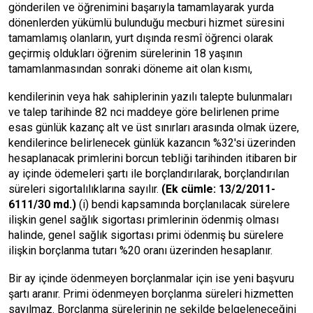
gönderilen ve öğrenimini başarıyla tamamlayarak yurda
dönenlerden yükümlü bulunduğu mecburi hizmet süresini
tamamlamış olanların, yurt dışında resmî öğrenci olarak
geçirmiş oldukları öğrenim sürelerinin 18 yaşının
tamamlanmasından sonraki döneme ait olan kısmı,
kendilerinin veya hak sahiplerinin yazılı talepte bulunmaları
ve talep tarihinde 82 nci maddeye göre belirlenen prime
esas günlük kazanç alt ve üst sınırları arasında olmak üzere,
kendilerince belirlenecek günlük kazancın %32'si üzerinden
hesaplanacak primlerini borcun tebliği tarihinden itibaren bir
ay içinde ödemeleri şartı ile borçlandırılarak, borçlandırılan
süreleri sigortalılıklarına sayılır.
(Ek cümle: 13/2/2011-
6111/30 md.)
(i) bendi kapsamında borçlanılacak sürelere
ilişkin genel sağlık sigortası primlerinin ödenmiş olması
halinde, genel sağlık sigortası primi ödenmiş bu sürelere
ilişkin borçlanma tutarı %20 oranı üzerinden hesaplanır.
Bir ay içinde ödenmeyen borçlanmalar için ise yeni başvuru
şartı aranır. Primi ödenmeyen borçlanma süreleri hizmetten
sayılmaz. Borçlanma sürelerinin ne şekilde belgeleneceğini