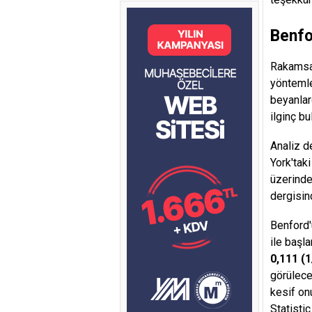
Benfo
Rakamsal
yöntemle
beyanlar
ilginç bu
Analiz d
York'taki
üzerinde
dergisin
Benford
ile başla
0,111 (1
görülece
kesif on
Statisti