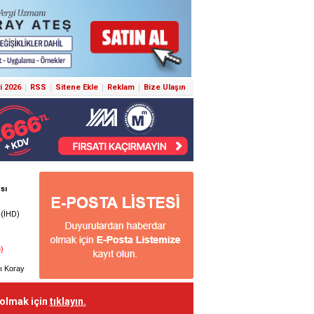
i 2026
RSS
Sitene Ekle
Reklam
Bize Ulaşın
 olmak için
tıklayın.