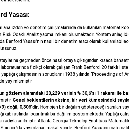
rd Yasası:
 analizden ve denetim çalışmalarında da kullanılan matematikse
 Risk Odaklı Analiz yapma imkanı oluşmaktadır. Yöntem anlaşıldığı
da Benford Yasası'nın nasıl bir denetim aracı olarak kullanılabile
lursunuz.
etaylarına geçmeden önce nasıl ortaya çıktığından kısaca bahsetme
 laboratuarında fizikçi olarak çalışan Frank Benford, 20 farklı lis
 yaptığı çalışmasının sonuçlarını 1938 yılında “Proceedings of A
de yayımlamıştır.
'un
gözlem alanındaki 20,229 verinin % 30,6'sı 1 rakamı ile b
mıstır.
Genel beklentilerin aksine, bir veri kümesindeki sayılar
/9) değil, 0,306'dir.
Homojen bir dağılım göstereceği sanılan sayı
ği gibi aslında logaritmik bir dağılım göstermektedir. Yaptığı ça
un adıyla anılmıştır. Atlanta Georgia Teknoloji Enstitüsü Matemati
c Science’da yayımlanan makalesinde, Benford Yasasını matematik