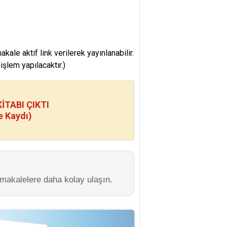
e aktif link verilerek yayınlanabilir.
şlem yapılacaktır.)
TABI ÇIKTI
e Kaydı)
 makalelere daha kolay ulaşın.