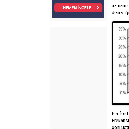
uzmanı o
denediği
Benford 
Frekansl
genişleti