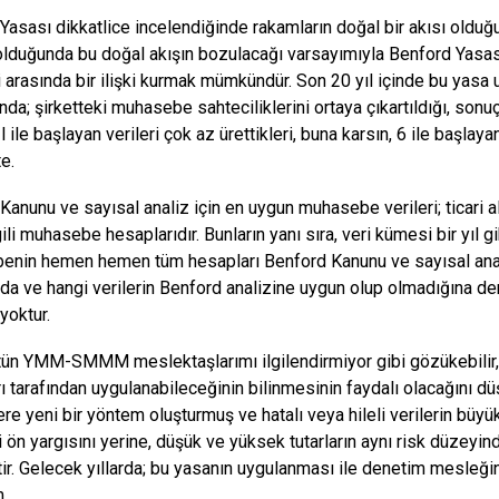
Yasası dikkatlice incelendiğinde rakamların doğal bir akısı olduğ
lduğunda bu doğal akışın bozulacağı varsayımıyla Benford Yasa
 arasında bir ilişki kurmak mümkündür. Son 20 yıl içinde bu yasa u
nda; şirketteki muhasebe sahteciliklerini ortaya çıkartıldığı, sonuç
 ile başlayan verileri çok az ürettikleri, buna karsın, 6 ile başlaya
e.
anunu ve sayısal analiz için en uygun muhasebe verileri; ticari alaca
lgili muhasebe hesaplarıdır. Bunların yanı sıra, veri kümesi bir yıl 
nin hemen hemen tüm hesapları Benford Kanunu ve sayısal analiz 
da ve hangi verilerin Benford analizine uygun olup olmadığına d
yoktur.
tün YMM-SMMM meslektaşlarımı ilgilendirmiyor gibi gözükebili
ı tarafından uygulanabileceğinin bilinmesinin faydalı olacağını 
re yeni bir yöntem oluşturmuş ve hatalı veya hileli verilerin büyük
i ön yargısını yerine, düşük ve yüksek tutarların aynı risk düzeyi
tir. Gelecek yıllarda; bu yasanın uygulanması ile denetim mesleğ
m.