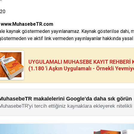
020
:
www.MuhasebeTR.com
le kaynak göstermeden yayınlanamaz. Kaynak gösterilse dahi, makal
östermeden ve aktif link vermeden yayınlayanlar hakkında yasal i
UYGULAMALI MUHASEBE KAYIT REHBERİ Kİ
(1.180 'i Aşkın Uygulamalı - Örnekli Yevmiy
MuhasebeTR makalelerini Google'da daha sık görün
MuhasebeTR'yi tercih ettiğiniz kaynaklara ekleyerek nitelikli