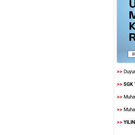
>>
Duyur
>>
SGK 
>>
Muhas
>>
Muhas
>>
YILI