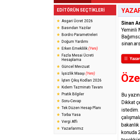
YAZAR
EDİTÖRÜN SEÇTİKLERİ
Asgari Ücret 2026
Sinan A
Basından Yazılar
Yeminli 
Bordro Parametreleri
Bağımsı
Doğum Yardımı
sinan.a
Erken Emeklilik
(Yeni)
Fazla Mesai Ücreti
Hesaplama
Güncel Mevzuat
İşsizlik Maaşı
(Yeni)
Öze
İşten Çıkış Kodları 2026
Kıdem Tazminatı Tavanı
Pratik Bilgiler
Bu yazın
Soru-Cevap
Dikkat ç
Tek Düzen Hesap Planı
istedim.
Torba Yasa
çalışmal
Vergi Affı
bakanlık
Yazarlarımız
konuda 2
teşekkür