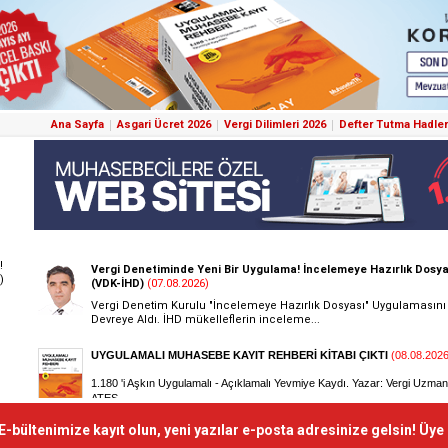
Ana Sayfa
Asgari Ücret 2026
Vergi Dilimleri 2026
Defter Tutma Hadler
!
)
E-bültenimize kayıt olun, yeni yazılar e-posta adresinize gelsin! Üye