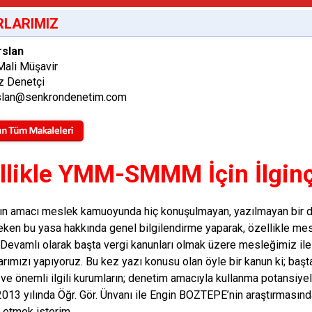
LARIMIZ
rslan
Mali Müşavir
z Denetçi
rslan@senkrondenetim.com
llikle YMM-SMMM İçin İlginç
ın amacı meslek kamuoyunda hiç konuşulmayan, yazılmayan bir 
eken bu yasa hakkında genel bilgilendirme yaparak, özellikle me
 Devamlı olarak başta vergi kanunları olmak üzere mesleğimiz ile i
arımızı yapıyoruz. Bu kez yazı konusu olan öyle bir kanun ki; baş
 ve önemli ilgili kurumların; denetim amacıyla kullanma potansiye
013 yılında Öğr. Gör. Ünvanı ile Engin BOZTEPE’nin araştırmasın
 etmek isterim.