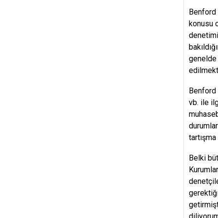
Benford 
konusu o
denetimi
bakıldığı
genelde l
edilmekt
Benford K
vb. ile i
muhasebe
durumlar
tartışma 
Belki bü
Kurumlar
denetçile
gerektiğ
getirmiş
diliyoru