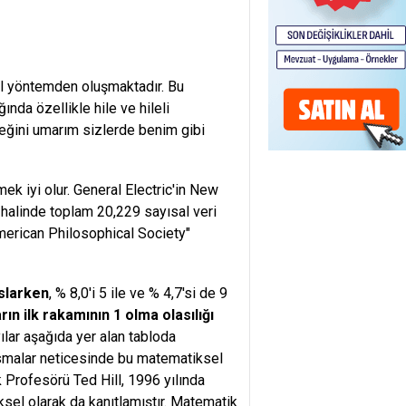
l yöntemden oluşmaktadır. Bu
nda özellikle hile ve hileli
ceğini umarım sizlerde benim gibi
k iyi olur. General Electric'in New
te halinde toplam 20,229 sayısal veri
merican Philosophical Society"
aslarken
, % 8,0'i 5 ile ve % 4,7'si de 9
ın ilk rakamının 1 olma olasılığı
lar aşağıda yer alan tabloda
lısmalar neticesinde bu matematiksel
k Profesörü Ted Hill, 1996 yılında
sel olarak da kanıtlamıştır. Matematik