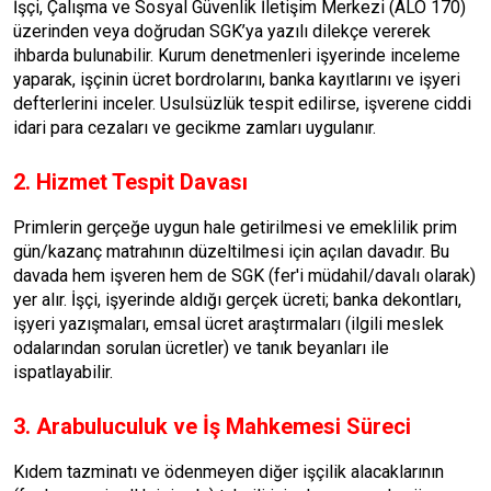
İşçi, Çalışma ve Sosyal Güvenlik İletişim Merkezi (ALO 170)
üzerinden veya doğrudan SGK’ya yazılı dilekçe vererek
ihbarda bulunabilir. Kurum denetmenleri işyerinde inceleme
yaparak, işçinin ücret bordrolarını, banka kayıtlarını ve işyeri
defterlerini inceler. Usulsüzlük tespit edilirse, işverene ciddi
idari para cezaları ve gecikme zamları uygulanır.
2. Hizmet Tespit Davası
Primlerin gerçeğe uygun hale getirilmesi ve emeklilik prim
gün/kazanç matrahının düzeltilmesi için açılan davadır. Bu
davada hem işveren hem de SGK (fer'i müdahil/davalı olarak)
yer alır. İşçi, işyerinde aldığı gerçek ücreti; banka dekontları,
işyeri yazışmaları, emsal ücret araştırmaları (ilgili meslek
odalarından sorulan ücretler) ve tanık beyanları ile
ispatlayabilir.
3. Arabuluculuk ve İş Mahkemesi Süreci
Kıdem tazminatı ve ödenmeyen diğer işçilik alacaklarının