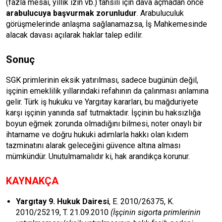
(fazla mesai, yıllık izin vb.) tahsili için dava açmadan önce
arabulucuya başvurmak zorunludur
. Arabuluculuk
görüşmelerinde anlaşma sağlanamazsa, İş Mahkemesinde
alacak davası açılarak haklar talep edilir.
Sonuç
SGK primlerinin eksik yatırılması, sadece bugünün değil,
işçinin emeklilik yıllarındaki refahının da çalınması anlamına
gelir. Türk iş hukuku ve Yargıtay kararları, bu mağduriyete
karşı işçinin yanında saf tutmaktadır. İşçinin bu haksızlığa
boyun eğmek zorunda olmadığını bilmesi, noter onaylı bir
ihtarname ve doğru hukuki adımlarla hakkı olan kıdem
tazminatını alarak geleceğini güvence altına alması
mümkündür. Unutulmamalıdır ki, hak arandıkça korunur.
KAYNAKÇA
Yargıtay 9. Hukuk Dairesi
, E. 2010/26375, K.
2010/25219, T. 21.09.2010
(İşçinin sigorta primlerinin