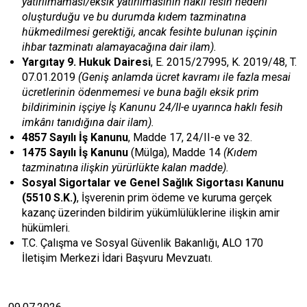
yatırılmaması/eksik yatırılmasının haklı fesih nedeni
oluşturduğu ve bu durumda kıdem tazminatına
hükmedilmesi gerektiği, ancak fesihte bulunan işçinin
ihbar tazminatı alamayacağına dair ilam).
Yargıtay 9. Hukuk Dairesi
, E. 2015/27995, K. 2019/48, T.
07.01.2019
(Geniş anlamda ücret kavramı ile fazla mesai
ücretlerinin ödenmemesi ve buna bağlı eksik prim
bildiriminin işçiye İş Kanunu 24/II-e uyarınca haklı fesih
imkânı tanıdığına dair ilam).
4857 Sayılı İş Kanunu
, Madde 17, 24/II-e ve 32.
1475 Sayılı İş Kanunu
(Mülga), Madde 14
(Kıdem
tazminatına ilişkin yürürlükte kalan madde).
Sosyal Sigortalar ve Genel Sağlık Sigortası Kanunu
(5510 S.K.)
, İşverenin prim ödeme ve kuruma gerçek
kazanç üzerinden bildirim yükümlülüklerine ilişkin amir
hükümleri.
T.C. Çalışma ve Sosyal Güvenlik Bakanlığı, ALO 170
İletişim Merkezi İdari Başvuru Mevzuatı.