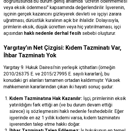
doğrultusunda bu durum geniş anlamda "ücretin ödenmemesi
veya eksik ödenmesi" kapsamında değerlendirilir. İşverenin,
işçinin gerçek kazancını gizleyerek devleti ve işçiyi zarara
uğratması, dürüstlük kuralının açık bir ihlalidir. Dolayısıyla,
primlerin eksik, düşük ücretten veya hiç yatırılmaması, işçi
açısından
haklı nedenle derhal fesih
sebebi oluşturur.
Yargıtay’ın Net Çizgisi: Kıdem Tazminatı Var,
İhbar Tazminatı Yok
Yargıtay 9. Hukuk Dairesi’nin yerleşik içtihatları (örneğin
2010/26375 E. ve 2015/27995 E. sayılı kararları), bu
konudaki gri alanları tamamen ortadan kaldırmıştır. Yüksek
mahkemenin kararlarından çıkan iki hayati sonuç şudur:
Kıdem Tazminatına Hak Kazanılır:
İşçi, primlerinin eksik
yatırıldığını fark ettiği an (ve bu durum devam ettiği
sürece) iş sözleşmesini haklı nedenle feshedebilir. Eğer
işyerinde en az 1 yıllık kıdemi varsa, kıdem tazminatını
işverenden talep etme hakkı doğar.
İhbar Tazminatı Talep Edilemez:
İş hukukunun en temel