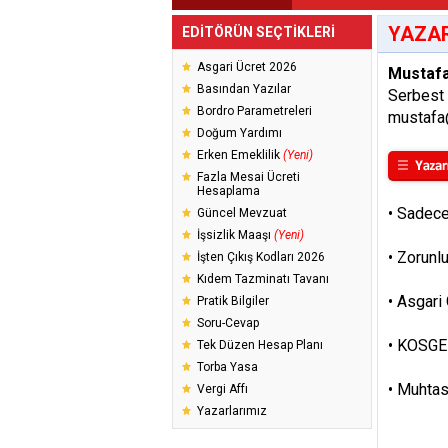
YAZAR
EDİTÖRÜN SEÇTİKLERİ
Asgari Ücret 2026
Mustafa
Basından Yazılar
Serbest
Bordro Parametreleri
mustafa
Doğum Yardımı
Erken Emeklilik
(Yeni)
Fazla Mesai Ücreti
Hesaplama
•
Sadece 
Güncel Mevzuat
İşsizlik Maaşı
(Yeni)
•
Zorunlu
İşten Çıkış Kodları 2026
Kıdem Tazminatı Tavanı
•
Asgari
Pratik Bilgiler
Soru-Cevap
•
KOSGEB
Tek Düzen Hesap Planı
Torba Yasa
•
Muhtas
Vergi Affı
Yazarlarımız