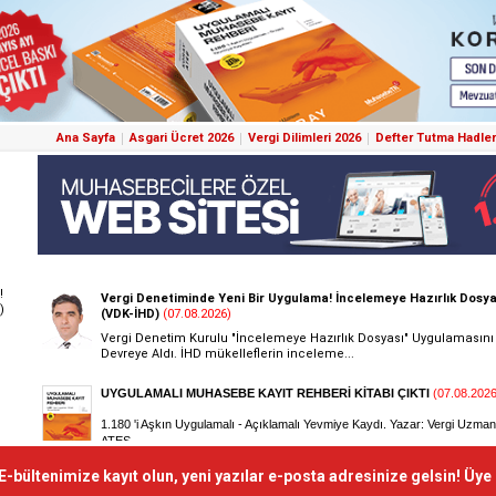
Ana Sayfa
Asgari Ücret 2026
Vergi Dilimleri 2026
Defter Tutma Hadler
!
)
E-bültenimize kayıt olun, yeni yazılar e-posta adresinize gelsin! Üye