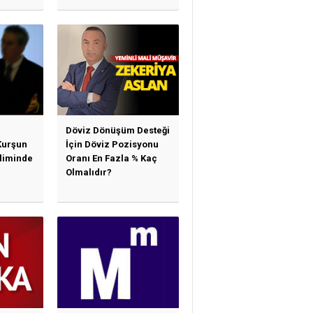
)
Hükümlerinden
arı)
Yararlanabilir Mi?
Döviz Dönüşüm Desteği
Kurşun
İçin Döviz Pozisyonu
sliminde
Oranı En Fazla % Kaç
Olmalıdır?