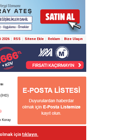
i 2026
RSS
Sitene Ekle
Reklam
Bize Ulaşın
 olmak için
tıklayın.