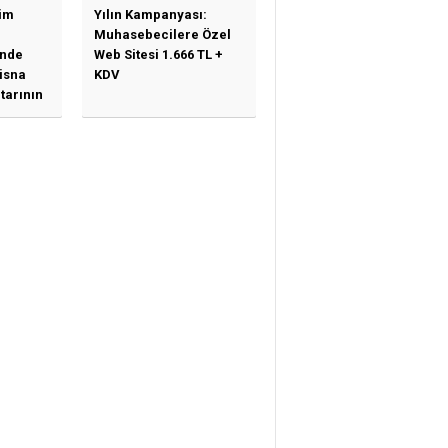
im
Yılın Kampanyası:
Muhasebecilere Özel
nde
Web Sitesi 1.666 TL +
tisna
KDV
tarının
ne