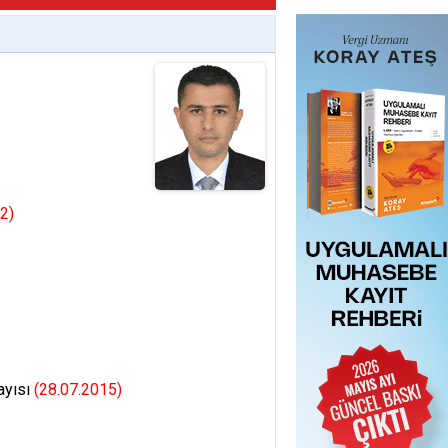
2)
ayısı
(28.07.2015)