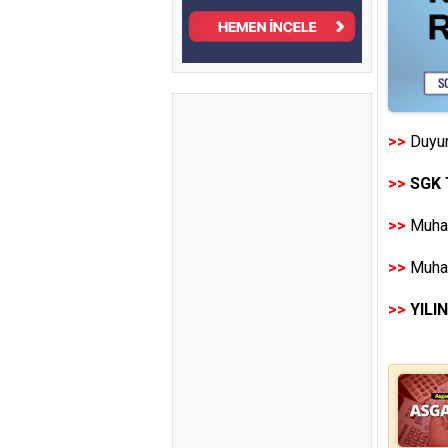
>>
Duyur
>>
SGK 
>>
Muhas
>>
Muhas
>>
YILI