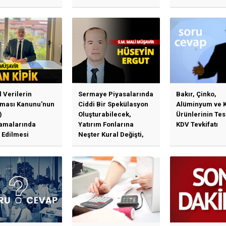
Sistemi (TR-ETS
Uygulama Esasl
l Verilerin
Sermaye Piyasalarında
Bakır, Çinko,
ması Kanunu'nun
Ciddi Bir Spekülasyon
Alüminyum ve 
)
Oluşturabilecek,
Ürünlerinin Te
amalarında
Yatırım Fonlarına
KDV Tevkifatı
 Edilmesi
Neşter Kural Değişti,
en Özet Başlıklar
SPK’dan Kritik Hamle
Haberlerine Sermaye
Piyasası Kurulundan
Yalanlama Ve Yerinde
Bir Açıklama Geldi