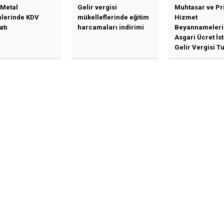
 Metal
Gelir vergisi
Muhtasar ve Pr
mlerinde KDV
mükelleflerinde eğitim
Hizmet
atı
harcamaları indirimi
Beyannameleri
Asgari Ücret İs
Gelir Vergisi Tu
Güncellenmesi
İlişkin Duyuru