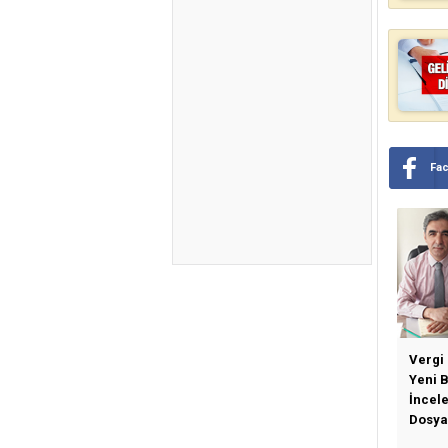
Fa
Vergi
Yeni 
İncel
Dosya