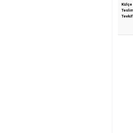
Külçe
Tesli
Tevkif