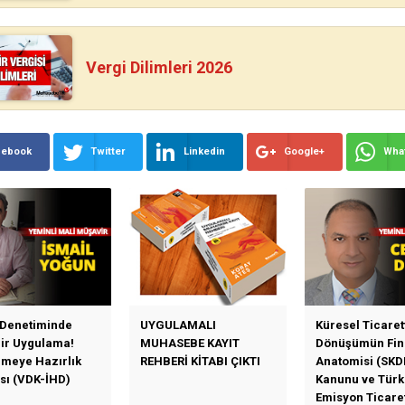
Vergi Dilimleri 2026
cebook
Twitter
Linkedin
Google+
Wha
 Denetiminde
UYGULAMALI
Küresel Ticaret
Bir Uygulama!
MUHASEBE KAYIT
Dönüşümün Fin
emeye Hazırlık
REHBERİ KİTABI ÇIKTI
Anatomisi (SKD
sı (VDK-İHD)
Kanunu ve Türk
Emisyon Ticare