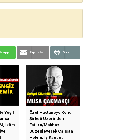
tsapp
E-posta
Yazdır
te Yeşil
Özel Hastaneye Kendi
ansal
Şirketi Üzerinden
M, İklim
Fatura/Makbuz
iye
Düzenleyerek Çalışan
t
Hekim, İş Kanunu