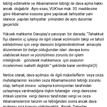
tebliğ edilmekte ve ihbarnamenin tebliği ile dava açma hakkı
ancak doğabilir. Aynı esas, VUK’nun mük. 30. maddesine
göre ihbarname esasına göre yapılacak tarhiyatlar yani
idarece yapılan tarhiyatlar yönünden de aynı durumlar
geçerlidir.
Yüksek mahkeme Danıştay’a yansıyan bir davada;
“Tahakkuk
fişi idarenin iç işleyişi ile ilgili olarak ecrimisilin takip ve tahsil
edilebilmesi için vergi dairesini bilgilendirebilmek amacıyla
düzenlenen bir belge olduğundan idari davaya konu
olabilecek kesin ve yürütülmesi zorunlu bir işlem
niteliğinde görülerek mahkemece işin esasının
incelenmesi isabetli değildir.”
şeklinde karar verilmiştir(3).
Netice olarak, dava açılması ile ilgili mükelleflerin veya ceza
muhataplarının kesilen ceza ihbarnamesinin tebliği zorunlu
olup, tarhiyat öncesi uzlaşma komisyonları tarafından
uzlaşmaya varılmadığına ilişkin tutanağın vergi dairesine
intikali üzerine vergi dairesi tarafından vergi ve ceza
ihbarnamelerinin tanzim ve tebliğinden sonra ancak dava
açılması söz konusu olabilecektir. Ancak, Danıştay