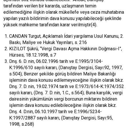
tarafından verilen bir kararda, uzlaşmanın temin
edilemediğine ilişkin olarak mükellefe veya ceza muhatabına
yapılan yazılı bildirimin dava konusu yapılabileceği şeklinde
yüksek mahkeme tarafından karar verilmiştir(4).
CANDAN Turgut, Açıklamalı İdari yargılama Usul Kanunu, 2.
Baskı, Maliye ve Hukuk Yayınları, s. 216
KIZILOT Şükrü, “Vergi Davası Açma Hakkının Doğması-I”,
Hürses, 18.12.1998, s.7
Dnş. 6. D. nin, 06.02.1996 tarih ve E:1995/3104-
K:1996/610 sayılı kararı, (Danıştay Dergisi, Sayı:92, 1997,
s.504); Benzer şekilde görüş bildiren Maliye Bakanlığı
işleminin dava konusu edilemeyeceğine ilişkin olarak bkz.
Dnş. 7. D. nin, 19.02.1974 tarih ve E:1973/614-K:1974/352
sayılı kararı, (Dnş. 7. D. nin, 1.C., s.564); Buna karşılık, vergi
dairesinin yükümlünün vergi borcunun miktarını bildiren
işlemin dava konusu edilebileceğine ilişkin olarak bkz.
Dnş. 4. D.nin, 06.10.1997 tarih ve E:1996/5234-
K:1997/2887 sayılı kararı, (Danıştay Dergisi, Sayı:95,
1998, s.268)