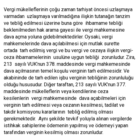
Vergi mükelleflerinin çoğu zaman tarhiyat öncesi uzlaşmaya
varmadan uzlaşmaya varılmadığına ilişkin tutanağın tanzim
ve tebliğ edilmesi üzerine buna göre ihbarname tebliği
beklenilmeden hak arama gayesi ile vergi mahkemesine
dava açma yoluna gidebilmektedirler. Oysaki, vergi
mahkemelerinde dava açılabilmesi için mutlak surette
ortada tarh edilmiş vergi ve bu vergi ve cezaya ilişkin vergi-
ceza ihbarnamelerinin usulüne uygun tebliği zorunludur. Zira,
213 sayılı VUK’nun 378. maddesinde vergi mahkemesinde
dava açılmasının temel koşulu verginin tarh edilmesidir. Ve
akabininde de tarh edilen işbu verginin tebliğinin zorunluluğu
olduğu hususudur. Diğer taraftan, 213 sayılı VUK’nun 377.
maddesinde mükelleflerin veya kendilerine ceza
kesilenlerin vergi mahkemesinde dava açabilmeleri için
verginin tarh edilmesi veya cezanın kesilmesi, tadilat ve
takdir komisyonu kararlarının tebliğ edilmiş olması
gerekmektedir. Aynı şekilde tevkif yoluyla alınan vergilerde
istihkak sahiplerine ödemenin yapılmış ve ödemeyi yapan
tarafından verginin kesilmiş olması zorunludur.