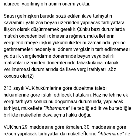
idarece yapılmış olmasının önemi yoktur.
Sırası gelmişken burada sözü edilen ilave tarhiyatın
kavramını, yalnızca beyan üzerinden yapılacak tarhiyatlara
ilişkin olarak düşünmemek gerekir. Çünkü bazı durumlarda
matrah önceden belli olmasına rağmen, mükelleflerin
vergilendirmeye ilişkin yükümlülüklerini zamanında yerine
getirmemeleri nedeniyle dönem vergisinin tarh edilmemesi
ya da ilk vergilendirme döneminde beyan veya belirli
matrahlar üzerinden dönemlerinde tahakkukuna olanak
verilmemesi durumlarında da ilave vergi tarhiyatı söz
konusu olur(2).
213 sayılı VUK hükümlerine göre düzeltme talebi
hükümlerine göre ıslah edilecek hataların, Hazine lehine ek
vergi tarhiyatı sonucunu doğurması durumunda, yapılacak
tarhiyat, mükellefe
“ihbarname”
ile tebliğ edilir ve bu tebliğle
birlikte mükellefin dava açma hakkı doğar.
VUK’nun 29. maddesine göre ikmalen, 30. maddesine göre
re’sen yapılacak tarhiyatlar da mükelleflerine
“ihbarname”
ile