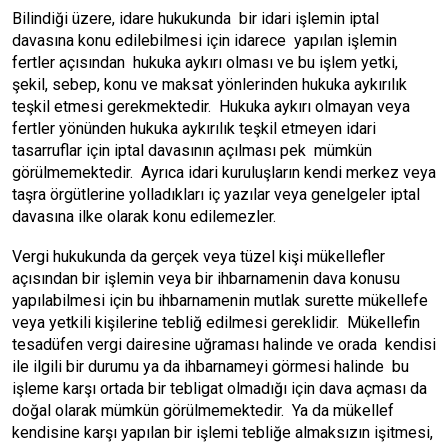
Bilindiği üzere, idare hukukunda bir idari işlemin iptal
davasına konu edilebilmesi için idarece yapılan işlemin
fertler açısından hukuka aykırı olması ve bu işlem yetki,
şekil, sebep, konu ve maksat yönlerinden hukuka aykırılık
teşkil etmesi gerekmektedir. Hukuka aykırı olmayan veya
fertler yönünden hukuka aykırılık teşkil etmeyen idari
tasarruflar için iptal davasının açılması pek mümkün
görülmemektedir. Ayrıca idari kuruluşların kendi merkez veya
taşra örgütlerine yolladıkları iç yazılar veya genelgeler iptal
davasına ilke olarak konu edilemezler.
Vergi hukukunda da gerçek veya tüzel kişi mükellefler
açısından bir işlemin veya bir ihbarnamenin dava konusu
yapılabilmesi için bu ihbarnamenin mutlak surette mükellefe
veya yetkili kişilerine tebliğ edilmesi gereklidir. Mükellefin
tesadüfen vergi dairesine uğraması halinde ve orada kendisi
ile ilgili bir durumu ya da ihbarnameyi görmesi halinde bu
işleme karşı ortada bir tebligat olmadığı için dava açması da
doğal olarak mümkün görülmemektedir. Ya da mükellef
kendisine karşı yapılan bir işlemi tebliğe almaksızın işitmesi,