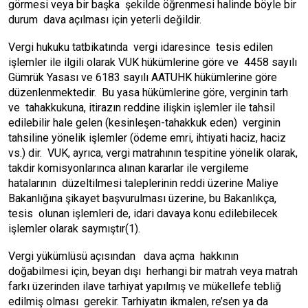
görmesi veya bir başka şekilde öğrenmesi halinde böyle bir
durum dava açılması için yeterli değildir.
Vergi hukuku tatbikatında vergi idaresince tesis edilen
işlemler ile ilgili olarak VUK hükümlerine göre ve 4458 sayılı
Gümrük Yasası ve 6183 sayılı AATUHK hükümlerine göre
düzenlenmektedir. Bu yasa hükümlerine göre, verginin tarh
ve tahakkukuna, itirazın reddine ilişkin işlemler ile tahsil
edilebilir hale gelen (kesinleşen-tahakkuk eden) verginin
tahsiline yönelik işlemler (ödeme emri, ihtiyati haciz, haciz
vs.) dir. VUK, ayrıca, vergi matrahının tespitine yönelik olarak,
takdir komisyonlarınca alınan kararlar ile vergileme
hatalarının düzeltilmesi taleplerinin reddi üzerine Maliye
Bakanlığına şikayet başvurulması üzerine, bu Bakanlıkça,
tesis olunan işlemleri de, idari davaya konu edilebilecek
işlemler olarak saymıştır(1).
Vergi yükümlüsü açısından dava açma hakkının
doğabilmesi için, beyan dışı herhangi bir matrah veya matrah
farkı üzerinden ilave tarhiyat yapılmış ve mükellefe tebliğ
edilmiş olması gerekir. Tarhiyatın ikmalen, re’sen ya da