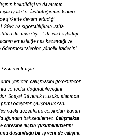
ğının belirtildiği ve davacının
niyle iş akdini feshettiğinden kıdem
 de şirkette devam ettirdiği
 SGK’ na sigortalılığının istifa
ibari ile dava dışı ...’ da işe başladığı
acının emekliliğe hak kazandığı ve
n ödenmesi talebine yönelik iradesini
arar verilmiştir.
sonra, yeniden çalışmasını gerektirecek
umlu sonuçlar doğurabileceğini
dür. Sosyal Güvenlik Hukuku alanında
ek primi ödeyerek çalışma imkânı
ddesindeki düzenleme açısından, kanun
ı olduğundan bahsedilemez.
Çalışmakta
me süresine ilişkin yükümlülüklerini
ğunu düşündüğü bir iş yerinde çalışma