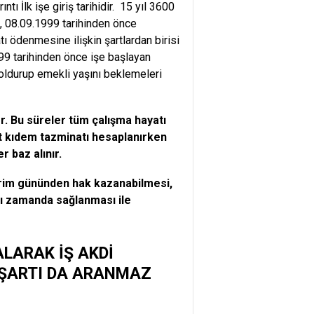
ı İlk işe giriş tarihidir. 15 yıl 3600
n, 08.09.1999 tarihinden önce
ı ödenmesine ilişkin şartlardan birisi
999 tarihinden önce işe başlayan
ı doldurup emekli yaşını beklemeleri
r. Bu süreler tüm çalışma hayatı
akat kıdem tazminatı hesaplanırken
r baz alınır.
 prim gününden hak kazanabilmesi,
ynı zamanda sağlanması ile
ALARAK İŞ AKDİ
İ ŞARTI DA ARANMAZ