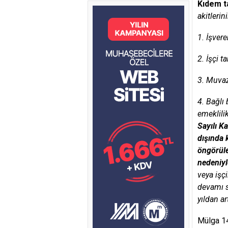
Kıdem t
akitlerini
1. İşver
2. İşçi 
3. Muvaz
4. Bağlı
emeklili
Sayılı K
dışında 
öngörüle
nedeniyl
veya işç
devamı s
yıldan a
Mülga 14