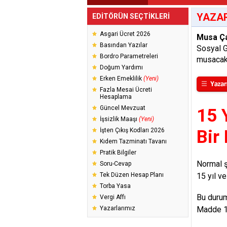
YAZAR
EDİTÖRÜN SEÇTİKLERİ
Asgari Ücret 2026
Musa Ç
Basından Yazılar
Sosyal 
Bordro Parametreleri
musacak
Doğum Yardımı
Erken Emeklilik
(Yeni)
Fazla Mesai Ücreti
Hesaplama
Güncel Mevzuat
15 
İşsizlik Maaşı
(Yeni)
İşten Çıkış Kodları 2026
Bir
Kıdem Tazminatı Tavanı
Pratik Bilgiler
Normal ş
Soru-Cevap
Tek Düzen Hesap Planı
15 yıl v
Torba Yasa
Bu durum
Vergi Affı
Yazarlarımız
Madde 1