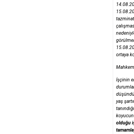
14.08.20
15.08.20
tazminatı
çalışması
nedeniyle
görülmek
15.08.20
ortaya k
Mahkemec
İşçinin 
durumlar
düşündüğ
yaş şart
tanındığ
koyucunu
olduğu i
tamamlay