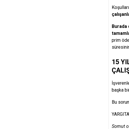
Koşullar
çalışanl
Burada 
tamamla
prim öde
süresini
15 Y
ÇALIŞ
İşverenle
başka bi
Bu sorunu
YARGITAY
Somut ol