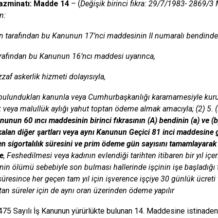
azminatı: Madde 14
– (
Değişik birinci fıkra: 29/7/1983- 2869/3 
n:
en tarafından bu Kanunun 17’nci maddesinin II numaralı bendinde 
tarafından bu Kanunun 16’ncı maddesi uyarınca,
zaf askerlik hizmeti dolayısıyla,
 bulundukları kanunla veya Cumhurbaşkanlığı kararnamesiyle kuru
k veya malullük aylığı yahut toptan ödeme almak amacıyla; (2) 5.
anunun 60 ıncı maddesinin birinci fıkrasının (A) bendinin (a) ve (
kalan diğer şartları veya aynı Kanunun Geçici 81 inci maddesine gö
n sigortalılık süresini ve prim ödeme gün sayısını tamamlayarak ke
e
, Feshedilmesi veya kadının evlendiği tarihten itibaren bir yıl iç
inin ölümü sebebiyle son bulması hallerinde işçinin işe başladığı 
üresince her geçen tam yıl için işverence işçiye 30 günlük ücreti 
rtan süreler için de aynı oran üzerinden ödeme yapılır
75 Sayılı İş Kanunun yürürlükte bulunan 14. Maddesine istinaden,