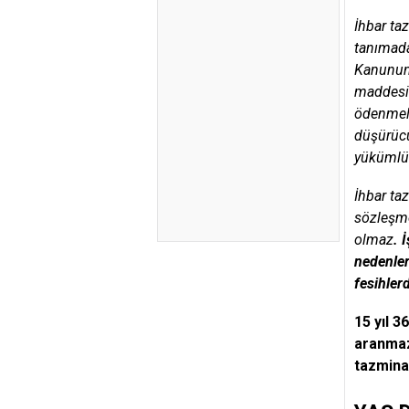
İhbar ta
tanımada
Kanunun 
maddesin
ödenmeli
düşürücü
yükümlü
İhbar ta
sözleşme
olmaz
. 
nedenler
fesihler
15 yıl 3
aranma
tazmina