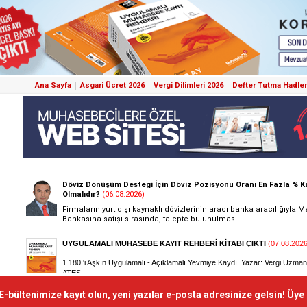
Ana Sayfa
Asgari Ücret 2026
Vergi Dilimleri 2026
Defter Tutma Hadler
E-bültenimize kayıt olun, yeni yazılar e-posta adresinize gelsin! Üye