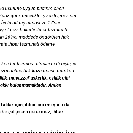
 ve usulüne uygun bildirim öneli
 Buna göre, öncelikle iş sözleşmesinin
 feshedilmiş olması ve 17’nci
ış olması halinde ihbar tazminatı
renin 26’ncı maddede öngörülen hak
arafa ihbar tazminatı ödeme
eken bir tazminat olması nedeniyle, iş
ar tazminatına hak kazanması mümkün
ik, muvazzaf askerlik, evlilik gibi
hakkı bulunmamaktadır. Anılan
alılar için, ihbar süresi şartı da
kadar çalışması gerekmez,
ihbar