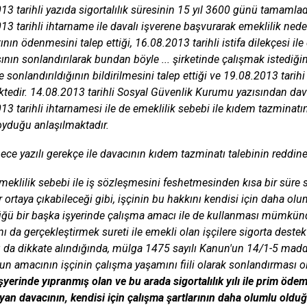
13 tarihli yazıda sigortalılık süresinin 15 yıl 3600 günü tamamladı
13 tarihli ihtarname ile davalı işverene başvurarak emeklilik nede
nın ödenmesini talep ettiği, 16.08.2013 tarihli istifa dilekçesi ile
nın sonlandırılarak bundan böyle ... şirketinde çalışmak istediğini,
 sonlandırıldığının bildirilmesini talep ettiği ve 19.08.2013 tarihi it
tedir. 14.08.2013 tarihli Sosyal Güvenlik Kurumu yazısından dav
13 tarihli ihtarnamesi ile de emeklilik sebebi ile kıdem tazminatı
oyduğu anlaşılmaktadır.
e yazılı gerekçe ile davacının kıdem tazminatı talebinin reddine k
emeklilik sebebi ile iş sözleşmesini feshetmesinden kısa bir süre 
 ortaya çıkabileceği gibi, işçinin bu hakkını kendisi için daha ol
ü bir başka işyerinde çalışma amacı ile de kullanması mümkün
ını da gerçekleştirmek sureti ile emekli olan işçilere sigorta dest
ı da dikkate alındığında, mülga 1475 sayılı Kanun'un 14/1-5 ma
n amacının işçinin çalışma yaşamını fiili olarak sonlandırmas
şyerinde yıpranmış olan ve bu arada sigortalılık yılı ile prim öde
an davacının, kendisi için çalışma şartlarının daha olumlu oldu