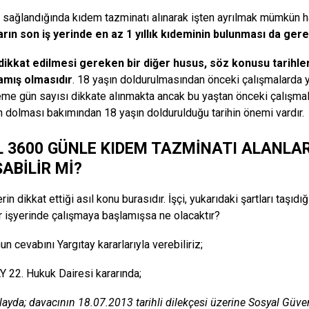
ı sağlandığında kıdem tazminatı alınarak işten ayrılmak mümkün 
arın son iş yerinde en az 1 yıllık kıdeminin bulunması da ge
dikkat edilmesi gereken bir diğer husus, söz konusu tarihler
mış olmasıdır
. 18 yaşın doldurulmasından önceki çalışmalarda 
me gün sayısı dikkate alınmakta ancak bu yaştan önceki çalışmalar
n dolması bakımından 18 yaşın doldurulduğu tarihin önemi vardır.
IL 3600 GÜNLE KIDEM TAZMİNATI ALANLA
ABİLİR Mİ?
rin dikkat ettiği asıl konu burasıdır. İşçi, yukarıdaki şartları taş
r işyerinde çalışmaya başlamışsa ne olacaktır?
n cevabını Yargıtay kararlarıyla verebiliriz;
 22. Hukuk Dairesi kararında;
ayda; davacının 18.07.2013 tarihli dilekçesi üzerine Sosyal Güv