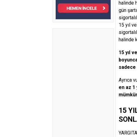
halinde h
gün şart
sigortal
15 yıl v
sigortalı
halinde 
15 yıl 
boyunca 
sadece s
Ayrıca v
en az 1 
mümkün
15 Y
SONL
YARGITAY