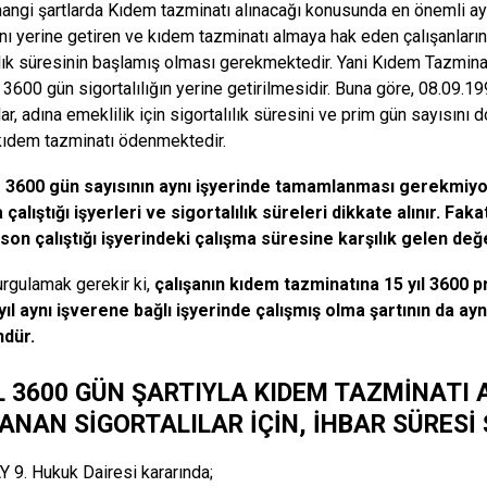
angi şartlarda Kıdem tazminatı alınacağı konusunda en önemli ayrınt
ını yerine getiren ve kıdem tazminatı almaya hak eden çalışanları
ılık süresinin başlamış olması gerekmektedir. Yani Kıdem Tazminat
e 3600 gün sigortalılığın yerine getirilmesidir. Buna göre, 08.09.1
lar, adına emeklilik için sigortalılık süresini ve prim gün sayısın
kıdem tazminatı ödenmektedir.
ve 3600 gün sayısının aynı işyerinde tamamlanması gerekmiyo
çalıştığı işyerleri ve sigortalılık süreleri dikkate alınır. F
on çalıştığı işyerindeki çalışma süresine karşılık gelen değe
urgulamak gerekir ki,
çalışanın kıdem tazminatına 15 yıl 3600
yıl aynı işverene bağlı işyerinde çalışmış olma şartının da a
dür.
IL 3600 GÜN ŞARTIYLA KIDEM TAZMİNATI 
ANAN SİGORTALILAR İÇİN, İHBAR SÜRES
 9. Hukuk Dairesi kararında;