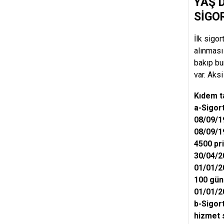
YAŞ 
SİGOR
İlk sigo
alınması
bakıp bu
var. Aks
Kıdem ta
a-Sigort
08/09/19
08/09/19
4500 pri
30/04/20
01/01/20
100 gün
01/01/2
b-Sigort
hizmet s