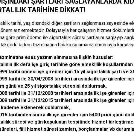
DIŞINDAKİ ŞARTLARI SAĞLAYANLARDA KID
TALILIK TARİHİNE DİKKAT!
rtalılık tarihi, yaş dışındaki diğer şartların sağlanması sayesinde 
 önem arz etmektedir. Dolayısıyla her çalışanın hizmet dökümlerinde
na göre prim ödeme ile sigortalılık süresi şartlarını sağlayıp sağ
i takdirde kıdem tazminatına hak kazanamama durumuyla karşılaşı
zminatına esas yazının alınmasına ilişkin hususlar:
alının İlk defa işe giriş tarihine göre emeklilik koşullarından
99 tarihi öncesi işe girenler için 15 yıl sigortalılık şartı ve
99 tarihi ile 30/04/2008 tarihleri arasında ilk işe girenler i
m günü ve 25 yıl sigortalılık süresini doldurmak,
08 tarihi ile 31/12/2008 tarihleri arasında ilk işe girenler 
09 tarihi ile 31/12/2015 tarihleri arasında ilk işe girenler iç
 kademe eklenerek doldurmak,
016 tarihinden sonra ilk işe girenler için 5400 prim günü do
alılık süresi ve gün koşulunun tespitinde hizmet birleştirmeler
üreleri, fiili hizmet süresi zamları, borçlanmalar vb duruml