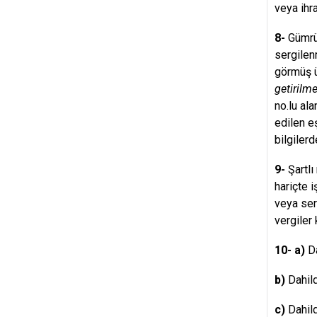
veya ihr
8-
Gümrük
sergilen
görmüş ü
getirilm
no.lu al
edilen e
bilgilerd
9-
Şartlı
hariçte 
veya ser
vergiler 
10- a)
Da
b)
Dahild
c)
Dahild