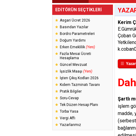
YAZAR
EDİTÖRÜN SEÇTİKLERİ
Asgari Ücret 2026
Kerim 
Basından Yazılar
E.Gümrük
Bordro Parametreleri
Çoban Gü
Doğum Yardımı
Yetkilen
Erken Emeklilik
(Yeni)
k.coban
Fazla Mesai Ücreti
Hesaplama
Güncel Mevzuat
İşsizlik Maaşı
(Yeni)
İşten Çıkış Kodları 2026
Dah
Kıdem Tazminatı Tavanı
Pratik Bilgiler
Soru-Cevap
Şartlı m
Tek Düzen Hesap Planı
işlem gö
Torba Yasa
madde, y
Vergi Affı
(serbest 
Yazarlarımız
bağlanma
edilmesi