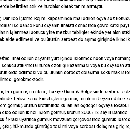
lerde belirtilen atık ve hurdalar olarak tanımlanmıştır.
,
Dahilde İşleme Rejimi kapsamında ithal edilen eşya söz konusu 
rdalar ise bahse konu eşyanın ithalatı esnasında çevre katkı pa
danın işlenmesi sonucu yine mezkur tebliğler ekinde yer alan atıkl
rak elde edilmesi ve bu ürünün serbest dolaşıma girişinde ikinc
aftan
, ithal edilen eşyanın yurt içinde islenmesinden veya herhangi
sonucu atık/metal hurda özelliği kazanması veya bu eşyadan atık 
rün elde edilmesi ve bu ürünün serbest dolaşıma sokulmak isteni
dilmesi gerekmektedir.
l işlem görmüş ürünlerin, Türkiye Gümrük Bölgesinde serbest do
alinde, bahse konu ikincil işlem görmüş ürünlerin beyan edilme 
işlem görmüş ürünün üretiminde kullanılan eşdeğer eşyaya tekabül 
an elde edilen ikincil işlem görmüş ürünün 2006/12 sayılı Dahilde
u fıkrası uyarınca gümrük mevzuatı çerçevesinde gümrük idares
, çıkış hükmünde gümrüğe teslimi veya serbest dolaşıma giriş rej