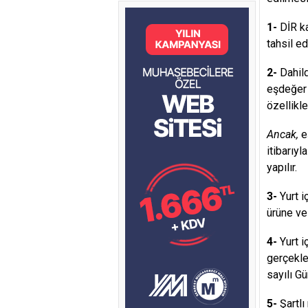
1-
DİR ka
tahsil ed
2-
Dahild
eşdeğer e
özellikle
Ancak,
eş
itibarıy
yapılır.
3-
Yurt i
ürüne ve
4-
Yurt i
gerçekle
sayılı G
5-
Şartlı