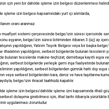
rün için yeni bir dahilde işleme izin belgesi düzenlenmesi halin
e işleme izin belgesi kapsamındaki yurt içi alımlarda,
llanım oranı aranmaz.
ı muafiyet sistemi çerçevesinde belge/izin süresi içerisinde ser
 konu eşyanın, belge/izin süresi bitiminden itibaren 3 (üç) ay içe
atışının yapıldığının, Yatırım Teşvik Belgesi veya bir başka bel
e ithalatının yapıldığının, serbest bölgelerde bulunan tesislerin y
de bulunan tesislerde makine-teçhizat, demirbaşa kayıtlı eşya ve
dığının, serbest bölgelerde yerleşik gemi inşa faaliyetinde buluna
sliminin yapıldığının, serbest bölgelerden gümrük hattı dışı eşya 
ının veya serbest bölgelerden kara, deniz ve hava taşıtlarına kuma
aydıyla, belge/izin ihracat taahhüdü kapatılır.
de işleme izin belgesi/dahilde işleme izni kapsamında ithali g
serbest dolaşıma girebilmesi için, ithal tarihi itibarıyla yürürlük
inin uygulanması zorunludur.