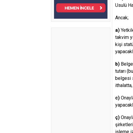
Usulü Ha
Ancak;
a)
Yetkil
takvim y
kişi sta
yapacakla
b)
Belge/
tutarı (b
belgesi 
ithalatta
c)
Onayla
yapacakla
ç)
Onayla
şirketler
işleme i