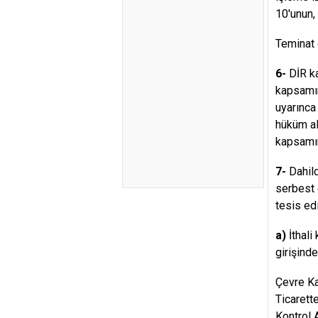
10'unun
Teminat o
6-
DİR ka
kapsamın
uyarınca
hüküm al
kapsamın
7-
Dahild
serbest 
tesis edil
a)
İthali
girişinde
Çevre Ka
Ticarett
Kontrol 