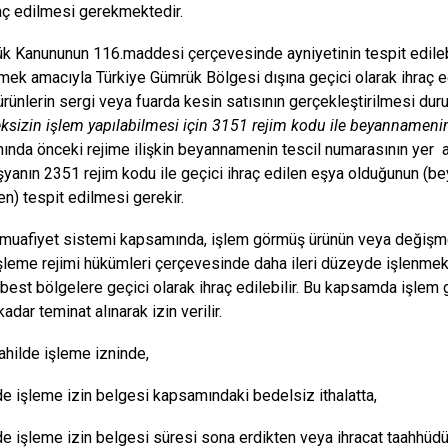
aç edilmesi gerekmektedir.
 Kanununun 116.maddesi çerçevesinde ayniyetinin tespit edilebil
mek amacıyla Türkiye Gümrük Bölgesi dışına geçici olarak ihraç
rünlerin sergi veya fuarda kesin satısının gerçekleştirilmesi d
eksizin işlem yapılabilmesi için 3151 rejim kodu ile beyannamenin
anında önceki rejime ilişkin beyannamenin tescil numarasının yer
şyanın 2351 rejim kodu ile geçici ihraç edilen eşya olduğunun (
en) tespit edilmesi gerekir.
 muafiyet sistemi kapsamında, işlem görmüş ürünün veya değişme
işleme rejimi hükümleri çerçevesinde daha ileri düzeyde işlenme
best bölgelere geçici olarak ihraç edilebilir. Bu kapsamda işlem 
kadar teminat alınarak izin verilir.
hilde işleme izninde,
e işleme izin belgesi kapsamındaki bedelsiz ithalatta,
e işleme izin belgesi süresi sona erdikten veya ihracat taahhüdü