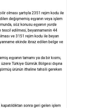
ir olması şartıyla 2351 rejim kodu ile
 edilen değişmemiş eşyanın veya işlem
urumunda, söz konusu
eşyanın yurda
 tescil edilmesi,
beyannamenin 44
 alması ve 3151 rejim kodu ile beyan
beyanname ekinde ibraz edilen belge ve
miş eşyanın tamamı ya da bir kısmı,
k üzere Türkiye Gümrük Bölgesi dışına
görmüş ürünün ithaline tahsili gereken
 kapatıldıktan sonra geri gelen işlem