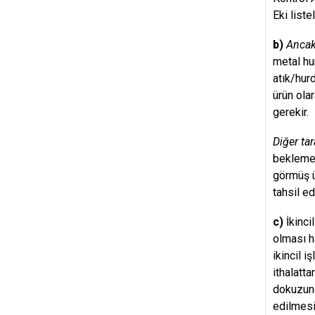
Eki liste
b)
Ancak
metal hu
atık/hur
ürün ola
gerekir.
Diğer tar
bekleme 
görmüş ü
tahsil e
c)
İkinci
olması h
ikincil 
ithalatt
dokuzunc
edilmesi