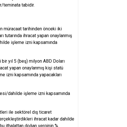
/teminata tabidir.
in müracaat tarihinden önceki iki
arı tutarında ihracat yapan onaylanmış
dahilde işleme izni kapsamında
 bir yıl 5 (beş) milyon ABD Doları
hracat yapan onaylanmış kişi statü
leme izni kapsamında yapacakları
lgesi/dahilde işleme izni kapsamında
ri ile sektörel dış ticaret
erçekleştirdikleri ihracat kadar dahilde
bu ithalattan doğan verginin %