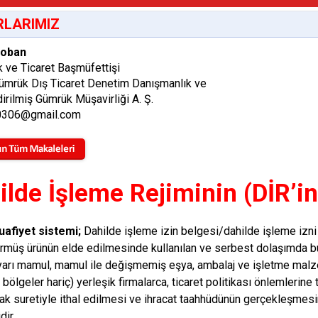
LARIMIZ
Çoban
 ve Ticaret Başmüfettişi
mrük Dış Ticaret Denetim Danışmanlık ve
dirilmiş Gümrük Müşavirliği A. Ş.
0306@gmail.com
ilde İşleme Rejiminin (DİR’in)
uafiyet sistemi;
Dahilde işleme izin belgesi/dahilde işleme izni
rmüş ürünün elde edilmesinde kullanılan ve serbest dolaşımda
arı mamul, mamul ile değişmemiş eşya, ambalaj ve işletme mal
bölgeler hariç) yerleşik firmalarca, ticaret politikası önlemlerine
k suretiyle ithal edilmesi ve ihracat taahhüdünün gerçekleşmesin
dir.