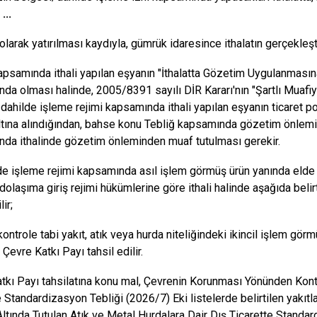
,
...
larak yatırılması kaydıyla, gümrük idaresince ithalatın gerçekleştir
psamında ithali yapılan eşyanın "İthalatta Gözetim Uygulanmasına 
da olması halinde, 2005/8391 sayılı DİR Kararı'nın "Şartlı Muafiy
 dahilde işleme rejimi kapsamında ithali yapılan eşyanın ticaret po
tına alındığından, bahse konu Tebliğ kapsamında gözetim önlemin
da ithalinde gözetim önleminden muaf tutulması gerekir.
e işleme rejimi kapsamında asıl işlem görmüş ürün yanında elde e
dolaşıma giriş rejimi hükümlerine göre ithali halinde aşağıda beli
ir;
 kontrole tabi yakıt, atık veya hurda niteliğindeki ikincil işlem gö
 Çevre Katkı Payı tahsil edilir.
tkı Payı tahsilatına konu mal, Çevrenin Korunması Yönünden Kontro
e Standardizasyon Tebliği (2026/7) Eki listelerde belirtilen yakı
Altında Tutulan Atık ve Metal Hurdalara Dair Dış Ticarette Standa