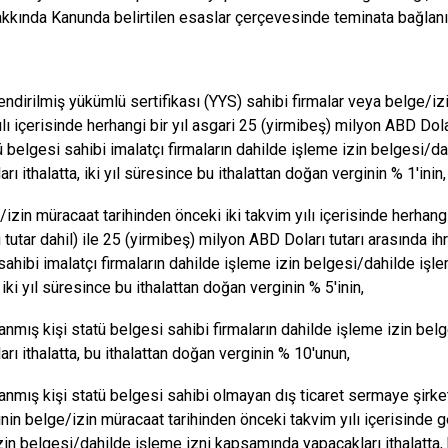
kkında Kanunda belirtilen esaslar çerçevesinde teminata bağlanır
endirilmiş yükümlü sertifikası (YYS) sahibi firmalar veya belge/iz
ılı içerisinde herhangi bir yıl asgari 25 (yirmibeş) milyon ABD Dol
tü belgesi sahibi imalatçı firmaların dahilde işleme izin belgesi/
rı ithalatta, iki yıl süresince bu ithalattan doğan verginin % 1'inin,
izin müracaat tarihinden önceki iki takvim yılı içerisinde herhangi
u tutar dahil) ile 25 (yirmibeş) milyon ABD Doları tutarı arasında i
sahibi imalatçı firmaların dahilde işleme izin belgesi/dahilde iş
, iki yıl süresince bu ithalattan doğan verginin % 5'inin,
nmış kişi statü belgesi sahibi firmaların dahilde işleme izin be
rı ithalatta, bu ithalattan doğan verginin % 10'unun,
nmış kişi statü belgesi sahibi olmayan dış ticaret sermaye şirketle
inin belge/izin müracaat tarihinden önceki takvim yılı içerisinde g
zin belgesi/dahilde işleme izni kapsamında yapacakları ithalatta, 