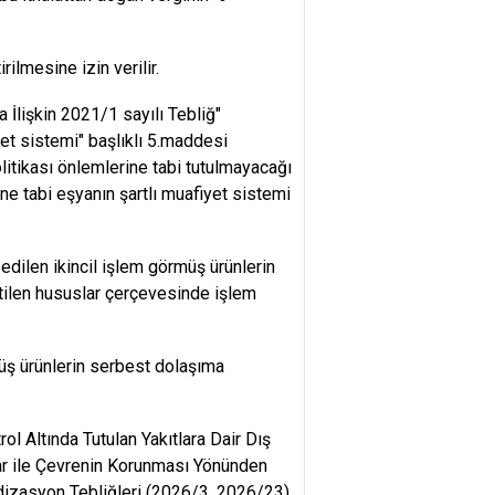
ilmesine izin verilir.
İlişkin 2021/1 sayılı Tebliğ"
et sistemi" başlıklı 5.maddesi
litikası önlemlerine tabi tutulmayacağı
e tabi eşyanın şartlı muafiyet sistemi
dilen ikincil işlem görmüş ürünlerin
rtilen hususlar çerçevesinde işlem
rmüş ürünlerin serbest dolaşıma
l Altında Tutulan Yakıtlara Dair Dış
tlar ile Çevrenin Korunması Yönünden
rdizasyon Tebliğleri (2026/3, 2026/23)