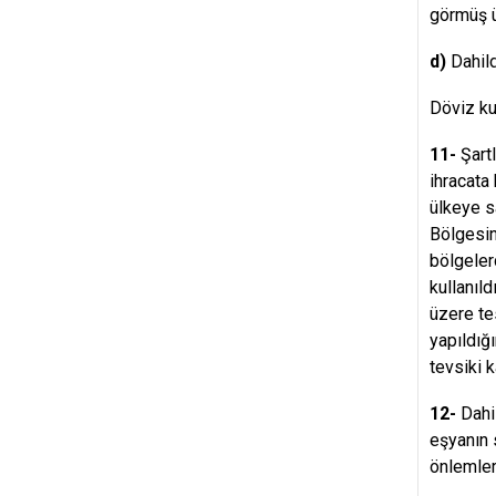
görmüş ü
d)
Dahild
Döviz ku
11-
Şartl
ihracata
ülkeye s
Bölgesin
bölgeler
kullanıl
üzere te
yapıldığ
tevsiki k
12-
Dahil
eşyanın 
önlemler