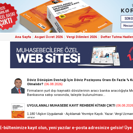
Ana Sayfa
Asgari Ücret 2026
Vergi Dilimleri 2026
Defter Tutma Hadler
E-bültenimize kayıt olun, yeni yazılar e-posta adresinize gelsin! Üye