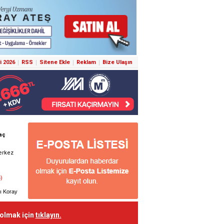
i 2026
RSS
Sitene Ekle
Reklam
Bize Ulaşın
 olmak için
tıklayın.