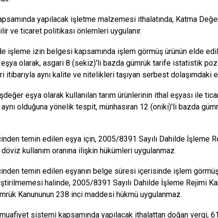
psamında yapılacak işletme malzemesi ithalatında, Katma Değer
ilir ve ticaret politikası önlemleri uygulanır.
e işleme izin belgesi kapsamında işlem görmüş ürünün elde edilm
şya olarak, asgari 8 (sekiz)'li bazda gümrük tarife istatistik pozi
ri itibarıyla aynı kalite ve nitelikleri taşıyan serbest dolaşımdaki eş
değer eşya olarak kullanılan tarım ürünlerinin ithal eşyası ile ticari
la aynı olduğuna yönelik tespit, münhasıran 12 (oniki)'li bazda güm
çinden temin edilen eşya için, 2005/8391 Sayılı Dahilde İşleme Re
 döviz kullanım oranına ilişkin hükümleri uygulanmaz.
çinden temin edilen eşyanın belge süresi içerisinde işlem görmüş 
ştirilmemesi halinde, 2005/8391 Sayılı Dahilde İşleme Rejimi Ka
ümrük Kanununun 238 inci maddesi hükmü uygulanmaz.
 muafiyet sistemi kapsamında yapılacak ithalattan doğan vergi, 6