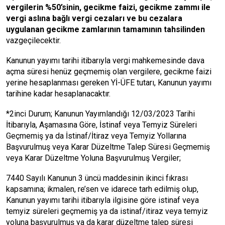
vergilerin %50’sinin, gecikme faizi, gecikme zammı ile
vergi aslına bağlı vergi cezaları ve bu cezalara
uygulanan gecikme zamlarının tamamının tahsilinden
vazgeçilecektir.
Kanunun yayımı tarihi itibarıyla vergi mahkemesinde dava
açma süresi henüz geçmemiş olan vergilere, gecikme faizi
yerine hesaplanması gereken Yİ-ÜFE tutarı, Kanunun yayımı
tarihine kadar hesaplanacaktır.
*2inci Durum; Kanunun Yayımlandığı 12/03/2023 Tarihi
İtibarıyla, Aşamasına Göre, İstinaf veya Temyiz Süreleri
Geçmemiş ya da İstinaf/İtiraz veya Temyiz Yollarına
Başvurulmuş veya Karar Düzeltme Talep Süresi Geçmemiş
veya Karar Düzeltme Yoluna Başvurulmuş Vergiler;
7440 Sayılı Kanunun 3 üncü maddesinin ikinci fıkrası
kapsamına; ikmalen, re’sen ve idarece tarh edilmiş olup,
Kanunun yayımı tarihi itibarıyla ilgisine göre istinaf veya
temyiz süreleri geçmemiş ya da istinaf/itiraz veya temyiz
yoluna başvurulmuş ya da karar düzeltme talep süresi