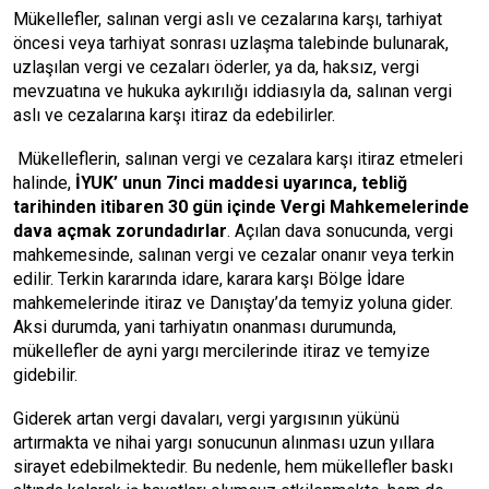
Mükellefler, salınan vergi aslı ve cezalarına karşı, tarhiyat
öncesi veya tarhiyat sonrası uzlaşma talebinde bulunarak,
uzlaşılan vergi ve cezaları öderler, ya da, haksız, vergi
mevzuatına ve hukuka aykırılığı iddiasıyla da, salınan vergi
aslı ve cezalarına karşı itiraz da edebilirler.
Mükelleflerin, salınan vergi ve cezalara karşı itiraz etmeleri
halinde,
İYUK’ unun 7inci maddesi uyarınca, tebliğ
tarihinden itibaren 30 gün içinde Vergi Mahkemelerinde
dava açmak zorundadırlar
. Açılan dava sonucunda, vergi
mahkemesinde, salınan vergi ve cezalar onanır veya terkin
edilir. Terkin kararında idare, karara karşı Bölge İdare
mahkemelerinde itiraz ve Danıştay’da temyiz yoluna gider.
Aksi durumda, yani tarhiyatın onanması durumunda,
mükellefler de ayni yargı mercilerinde itiraz ve temyize
gidebilir.
Giderek artan vergi davaları, vergi yargısının yükünü
artırmakta ve nihai yargı sonucunun alınması uzun yıllara
sirayet edebilmektedir. Bu nedenle, hem mükellefler baskı