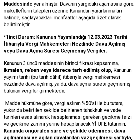
Maddesinde
yer almıştır. Davanın yargıdaki aşamasına göre,
mükelleflerin talepleri üzerine Kanundan yararlanmaları
halinde, sağlayacakları menfaatler aşağıda özet olarak
belirtilmiştir.
*
1inci Durum;
Kanunun Yayımlandığı 12.03.2023 Tarihi
İtibarıyla Vergi Mahkemeleri Nezdinde Dava Açılmış
veya Dava Açma Süresi Geçmemiş Vergiler;
Kanunun 3 üncü maddesinin birinci fıkrası kapsamına,
ikmalen, re’sen veya idarece tarh edilmiş olup,
Kanunun
yayımı tarihi (bu tarih dâhil) itibarıyla vergi mahkemesi
nezdinde dava açılmış, ya da, dava açma süresi geçmemiş
bulunan vergiler girmektedir.
Madde hükmüne göre, vergi aslının %50’si ile bu tutara;
yukarıda belirtilen şekilde belirlenen tahakkuk ve vade
tarihleri esas alınarak hesaplanması gereken gecikme faizi
ve gecikme zammı yerine hesaplanacak Yİ-ÜFE tutarının,
Kanunda öngörülen süre ve şekilde ödenmesi, dava
açılmaması ve açılan davalardan vazgeçilmesi şartıyla,