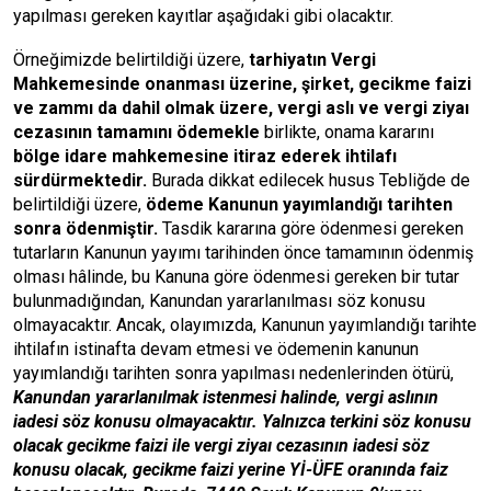
yapılması gereken kayıtlar aşağıdaki gibi olacaktır.
Örneğimizde belirtildiği üzere,
tarhiyatın Vergi
Mahkemesinde onanması üzerine, şirket, gecikme faizi
ve zammı da dahil olmak üzere, vergi aslı ve vergi ziyaı
cezasının tamamını ödemekle
birlikte, onama kararını
bölge idare mahkemesine itiraz ederek ihtilafı
sürdürmektedir.
Burada dikkat edilecek husus Tebliğde de
belirtildiği üzere,
ödeme Kanunun yayımlandığı tarihten
sonra ödenmiştir.
Tasdik kararına göre ödenmesi gereken
tutarların Kanunun yayımı tarihinden önce tamamının ödenmiş
olması hâlinde, bu Kanuna göre ödenmesi gereken bir tutar
bulunmadığından, Kanundan yararlanılması söz konusu
olmayacaktır. Ancak, olayımızda, Kanunun yayımlandığı tarihte
ihtilafın istinafta devam etmesi ve ödemenin kanunun
yayımlandığı tarihten sonra yapılması nedenlerinden ötürü,
Kanundan yararlanılmak istenmesi halinde, vergi aslının
iadesi söz konusu olmayacaktır. Yalnızca terkini söz konusu
olacak gecikme faizi ile vergi ziyaı cezasının iadesi söz
konusu olacak, gecikme faizi yerine Yİ-ÜFE oranında faiz