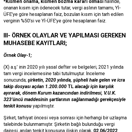
*Kısmen onama, kısmen bozma kararı olması
hâlinde,
onanan kısım için ödenecek tutar, vergi aslının tamamı, Yİ-
ÜFE’ye göre hesaplanan faiz, bozulan kısım için tarh edilen
verginin %50’si ve Yİ-ÜFE’ye göre hesaplanan faiz.
III- ÖRNEK OLAYLAR VE YAPILMASI GEREKEN
MUHASEBE KAYITLARI;
Örnek Olay-1;
(X) a.ş.’ inin 2020 yılı yasal defter ve belgeleri, 2021 yılında
tam vergi incelemesine tabi tutulmuştur. İnceleme
sonucunda;
şirketin, 2020 yılında, şüpheli hale gelen ve icra
takip dosyası açılan 1.200.000
TL
alacağı için karşılık
ayırarak, dönem Kurum kazancından indirilmesi, V.U.K.
323’üncü maddesinin şartlarının sağlanmadığı gerekçesiyle
tenkit konusu
yapılmıştır.
Şirket, tarhiyat öncesi veya sonrası için herhangi bir uzlaşma
talebinde bulunmamıştır. Şirketin bağlı bulunduğu vergi
dairesi, anılan tenkit konusuna ilişkin olarak,
02.06/2022