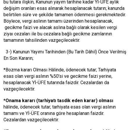
bu tutara ilişkin, Kanunun yayım tarihine kadar Yİ-ÜFE aylık
değişim oranları esas alınarak hesaplanacak tutarın; kanunda
belirtilen süre ve şekilde tamamen ödenmesi gerekmektedir.
Böylece, vergi aslının tamamı üzerinden hesaplanacak,
gecikme faizi ve alacak aslına bağlı olarak kesilen vergi
ziyaı cezaları ile bu cezalara bağlı gecikme zamlarının
tamamının tahsilinden vazgeçilecektir.
3-) Kanunun Yayımı Tarihinden (Bu Tarih Dâhil) Önce Verilmiş
En Son Kararın;
*Bozma kararı Olması Hâlinde, ödenecek tutar; Tarhiyata
esas olan vergi aslının %50’si ve gecikme faizi yerine,
hesaplanacak Yİ-ÜFE tutarında faizdir. Cezalardan da
vazgeçilecektir.
*Onama kararı (tarhiyatı tasdik eden karar) olması
hâlinde, ödenecek tutar; tarhiyata esas olan vergi aslının
tamamı ve Yİ-ÜFE oranına göre hesaplanan faizdir.
Cezalardan vazgeçilecektir.