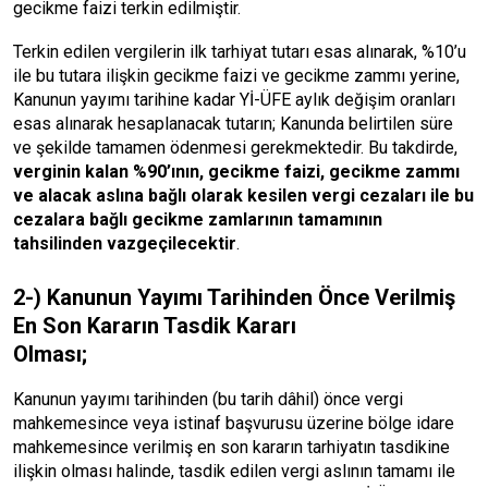
gecikme faizi terkin edilmiştir.
Terkin edilen vergilerin ilk tarhiyat tutarı esas alınarak, %10’u
ile bu tutara ilişkin gecikme faizi ve gecikme zammı yerine,
Kanunun yayımı tarihine kadar Yİ-ÜFE aylık değişim oranları
esas alınarak hesaplanacak tutarın; Kanunda belirtilen süre
ve şekilde tamamen ödenmesi gerekmektedir. Bu takdirde,
verginin kalan %90’ının, gecikme faizi, gecikme zammı
ve alacak aslına bağlı olarak kesilen vergi cezaları ile bu
cezalara bağlı gecikme zamlarının tamamının
tahsilinden vazgeçilecektir
.
2-) Kanunun Yayımı Tarihinden Önce Verilmiş
En Son Kararın Tasdik Kararı
Olması;
Kanunun yayımı tarihinden (bu tarih dâhil) önce vergi
mahkemesince veya istinaf başvurusu üzerine bölge idare
mahkemesince verilmiş en son kararın tarhiyatın tasdikine
ilişkin olması halinde, tasdik edilen vergi aslının tamamı ile