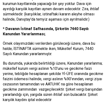
kurumun kayıtlarında yapacağı bir şey yoktur. Dava için
ayırdığı karşılık kayıtları aynen devam edecektir. Zira, ihtilaf
sürmektedir. (karşılıklar, istinaftaki kararın aleyhe olması
halinde, Danıştay’da temyiz aşaması için ayrılmalıdır.)
* Davanın İstinaf Safhasında, Şirketin 7440 Sayılı
Kanundan Yararlanması;
Örnek olayımızdaki verilerden görüleceği üzere, dava bu
halde; İSTİNAFTA sürmekte iken, Mükellef Kurum, 7440
Sayılı Kanundan yararlanmıştır.
Bu durumda, yukarıda belirtildiği üzere, Kanundan yararlanma;
mükellef kurum vergi aslının %10’unu ve gecikme faizi
yerine, tebliğde hesaplanan şekilde Yİ-ÜFE oranında gecikme
faizini ödemesi halinde, vergi aslının %90’ınından, vergi ziyaı
cezasının tamamından ve AATUHK’ na göre hesaplanan
gecikme zammından vazgeçilecektir. Şirket vergi barışından
yararlandığı için, yargıda süren ihtilaf son bulacaktır. Şirket
karşılık kaydını iptal edecektir