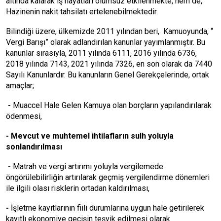
altında kalarak iş hayatları olumsuz etkilenmekte, hem de,
Hazinenin nakit tahsilatı ertelenebilmektedir.
Bilindiği üzere, ülkemizde 2011 yılından beri, Kamuoyunda, “
Vergi Barışı” olarak adlandırılan kanunlar yayımlanmıştır. Bu
kanunlar sırasıyla, 2011 yılında 6111, 2016 yılında 6736,
2018 yılında 7143, 2021 yılında 7326, en son olarak da 7440
Sayılı Kanunlardır. Bu kanunların Genel Gerekçelerinde, ortak
amaçlar;
-
Muaccel Hale Gelen Kamuya olan borçların yapılandırılarak
ödenmesi,
- Mevcut ve muhtemel ihtilafların sulh yoluyla
sonlandırılması
-
Matrah ve vergi artırımı yoluyla vergilemede
öngörülebilirliğin artırılarak geçmiş vergilendirme dönemleri
ile ilgili olası risklerin ortadan kaldırılması,
-
İşletme kayıtlarının fiili durumlarına uygun hale getirilerek
kayıtlı ekonomiye geçişin teşvik edilmesi olarak