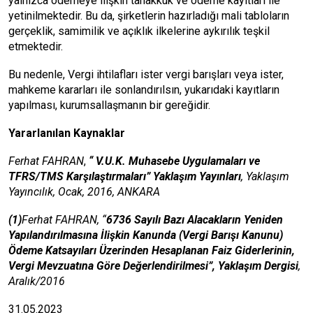
yalnızca ödemeye ilişkin tahakkuk ve ödeme kayıtları ile
yetinilmektedir. Bu da, şirketlerin hazırladığı mali tabloların
gerçeklik, samimilik ve açıklık ilkelerine aykırılık teşkil
etmektedir.
Bu nedenle, Vergi ihtilafları ister vergi barışları veya ister,
mahkeme kararları ile sonlandırılsın, yukarıdaki kayıtların
yapılması, kurumsallaşmanın bir gereğidir.
Yararlanılan Kaynaklar
Ferhat FAHRAN
,
“ V.U.K. Muhasebe Uygulamaları ve
TFRS/TMS Karşılaştırmaları” Yaklaşım Yayınları
, Yaklaşım
Yayıncılık, Ocak, 2016, ANKARA
(1)
Ferhat FAHRAN, “
6736 Sayılı Bazı Alacakların Yeniden
Yapılandırılmasına İlişkin Kanunda (Vergi Barışı Kanunu)
Ödeme Katsayıları Üzerinden Hesaplanan Faiz Giderlerinin,
Vergi Mevzuatına Göre Değerlendirilmesi”, Yaklaşım Dergisi
,
Aralık/2016
31.05.2023