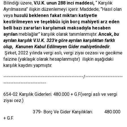
Bilindiği üzere,
V.U.K. unun 288 inci maddesi,
“ Karşılık
Ayrılmasına” ilişkin düzenlemeyi içerir. Maddede; “Hasıl olan
veya
husulü beklenen fakat miktarı katiyetle
kestirilmeyen ve teşebbüs için borç mahiyeti arz eden
belli bazı zararları karşılamak maksadıyla hesaben
ayrılan
meblağlar” karşılık olarak tanımlanmıştır.
Ancak,
bu
ayrılan karşılık V.U.K. 323’e göre ayrılan karşılıktan farklı
olup,
Kanunen Kabul Edilmeyen Gider mahiyetindedir
.
Şirket, 2022 yılında vergi aslı, vergi ziyaı cezası ve gecikme
faizine (yaklaşık olarak hesaplanmıştır) ilişkin aşağıdaki
karşılık kaydını yapmıştır.
-----------------------------------------------/----------------------
-------------------------
654-02 Karşılık Giderleri. 480.000 + G.F(vergi aslı ve vergi
ziyaı cez.)
379- Borç Ve Gider Karşılıkları. 480.000
+ G.F.