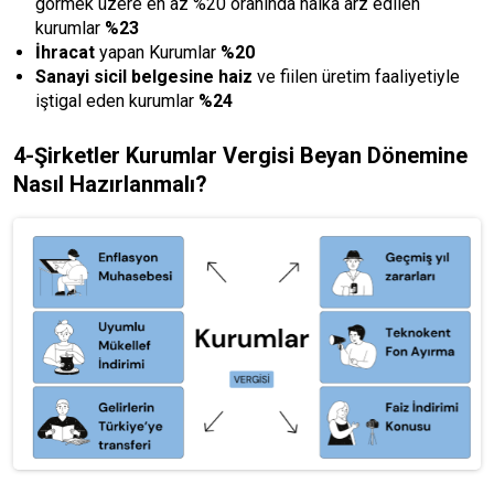
görmek üzere en az %20 oranında halka arz edilen
kurumlar
%23
İhracat
yapan Kurumlar
%20
Sanayi sicil belgesine haiz
ve fiilen üretim faaliyetiyle
iştigal eden kurumlar
%24
4-Şirketler Kurumlar Vergisi Beyan Dönemine
Nasıl Hazırlanmalı?