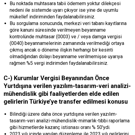
Bu noktada muhtasara tabii ödemem yoktur dilekçesi
nedeni ile sistemde uyarı çıkıyor ise yine de uyumlu
mükellef indiriminden faydalanabilirsiniz.
Bu sorgulama sonucunda, merkezi veri tabanı kayıtlarına
göre kanuni süresinde verilmeyen beyanname
kontrolünde muhtasar (0003) ve / veya damga vergisi
(0040) beyannamelerinin zamanında verilmediği ortaya
çıkmış ancak o döneme ilişkin herhangi bir kesinti
olmadığından dolayı beyanname verilmemişse uyarıya
rağmen %5 vergi indirimden faydalanabilirsiniz.
C-) Kurumlar Vergisi Beyanından Önce
Yurtdışına verilen yazılım-tasarım-veri analizi-
mühendislik gibi faaliyetlerden elde edilen
gelirlerin Türkiye’ye transfer edilmesi konusu
Bilindiği üzere daha önce yurtdışına verilen yazılım-
tasarım-veri analizi-mühendislik-mimarlık-tıbbi raporlama
gibi hizmetlerde kazanç istisnası oranı % 50'ydi.
2023 yılı içinde yapılan düzenleme ile 2023 yılı gelirlerini