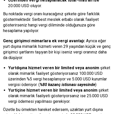
Üzerinden vergi hesaplanacak tutar-matrah ise
20.000 USD oluyor.
Bu noktada vergi oranı kuracağınız şirkete göre farklılık
göstermektedir. Serbest meslek erbabı olarak faaliyet
gösterirseniz hangi vergi diliminde olduğunuza göre
hesaplama yapılıyor.
Genç girişimci mimarlara ek vergi avantajı:
Ayrıca eğer
yurt dışına mimarlık hizmeti veren 29 yaşından küçük ve genç
girişimci şartlarını taşıyan bir kişi iseniz vergi oranınız daha
da düşüyor.
Yurtdışına hizmet veren bir limited veya anonim
şirket
olarak mimarlık faaliyet gösteriyorsanız 100.000 USD
üzerinden %5 vergi hesaplanıyor ve 5.000 USD kurumlar
vergisi ödeniyor. (
%80 kazanç istisnası sayesinde
)
Yurtiçine hizmet veren bir limited veya anonim
şirket
olarak mimarlık faaliyeti gösteriyorsanız ise 25.000 USD
vergi ödemesi yapılması gerekiyor.
Özetle bu örnekten hareket edersem, uzaktan yurt dışına