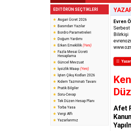
YAZAR
EDİTÖRÜN SEÇTİKLERİ
Asgari Ücret 2026
Evren 
Basından Yazılar
Serbest
Bordro Parametreleri
Bilirkişi
Doğum Yardımı
evrenoz
Erken Emeklilik
(Yeni)
www.ozm
Fazla Mesai Ücreti
Hesaplama
Güncel Mevzuat
İşsizlik Maaşı
(Yeni)
İşten Çıkış Kodları 2026
Ken
Kıdem Tazminatı Tavanı
Pratik Bilgiler
Düz
Soru-Cevap
Tek Düzen Hesap Planı
Afet 
Torba Yasa
Vergi Affı
Kanun
Yazarlarımız
Yapıl