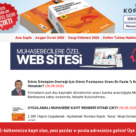
Ana Sayfa
Asgari Ücret 2026
Vergi Dilimleri 2026
Defter Tutma Hadler
E-bültenimize kayıt olun, yeni yazılar e-posta adresinize gelsin! Üye