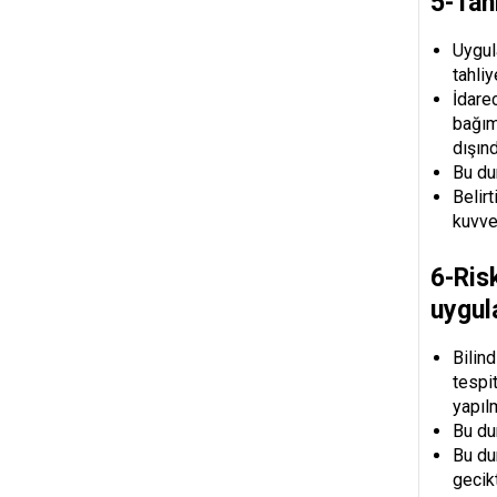
5-Tah
Uygula
tahliy
İdare
bağım
dışın
Bu du
Belirt
kuvvet
6-Ris
uygul
Bilind
tespi
yapıl
Bu du
Bu du
gecik