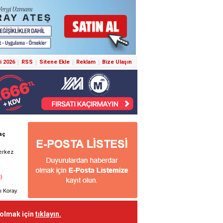
i 2026
RSS
Sitene Ekle
Reklam
Bize Ulaşın
 olmak için
tıklayın.