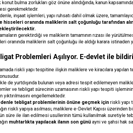
ık konut bulma zorlukları göz önüne alındığında, kanun kapsamında
esi gerekmektedir.
denle, inşaat işlemleri, yapı ruhsatı dahil olmak üzere, tamamlayıc
e hisseleri oranında maliklerin salt çoğunluğu tarafından alı
kleştirilecektir.
amaların gerektirdiği ve maliklerin tamamının rızası ile yürütülme
eri oranında maliklerin salt çoğunluğu ile aldığı karara istinaden y
igat Problemleri Aşılıyor. E-devlet ile bildi
amada riskli yapı tespitine ilişkin maliklere ve kiracılara yapıla
onusudur.
ikle de yurtdışında bulunan veya adresi tespit edilemeyen malikle
mler ve tebligat sürecinin uzamasının riskli yapı tespiti işleminin
ın yıktırılmasını engellemektedir.
denle tebligat problemlerinin önüne geçmek için
riskli yapı 
ğın riskli yapıya asılması, maliklere e-Devlet Kapısı üzerinden bil
n süre ile ilan edilmesi usullerinin tümü kullanılmak suretiyle tebl
ağın
muhtarlıkta yapılacak ilanın son günü
ayni ve şahsi hak sah