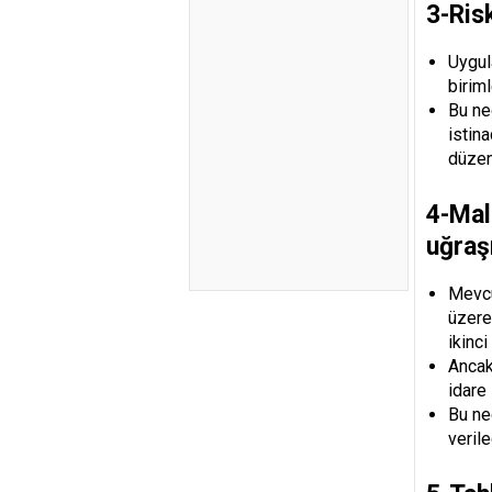
3-Risk
Uygul
birim
Bu ned
istina
düzen
4-Mal
uğraş
Mevcu
üzere
ikinci
Ancak
idare
Bu ne
veril