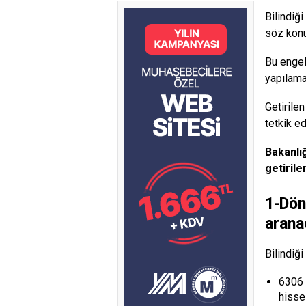
Bilindiğ
söz kon
Bu engel
yapılamam
Getirile
tetkik e
Bakanlı
getiril
1-Dön
arana
Bilindiği
6306 
hisse