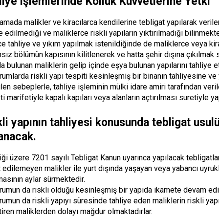
liye işlemlerinde Kolluk Kuvvetlerine Yetki
mada malikler ve kiracılarca kendilerine tebligat yapılarak verilen
e edilmediği ve maliklerce riskli yapıların yıktırılmadığı bilinmekte
ce tahliye ve yıkım yapılmak istenildiğinde de maliklerce veya kir
sız bölümün kapısının kilitlenerek ve hatta şehir dışına çıkılmak s
da bulunan maliklerin gelip içinde eşya bulunan yapılarını tahliye 
rumlarda riskli yapı tespiti kesinleşmiş bir binanın tahliyesine ve
ilen sebeplerle, tahliye işleminin mülki idare amiri tarafından veri
i marifetiyle kapalı kapıları veya alanların açtırılması suretiyle 
kli yapının tahliyesi konusunda tebligat usul
anacak.
iği üzere 7201 sayılı Tebligat Kanun uyarınca yapılacak tebligatlard
t edilemeyen malikler ile yurt dışında yaşayan veya yabancı uyruklu
masının aylar sürmektedir.
rumun da riskli olduğu kesinleşmiş bir yapıda ikamete devam edi
rumun da riskli yapıyı süresinde tahliye eden maliklerin riskli yap
tiren maliklerden dolayı mağdur olmaktadırlar.