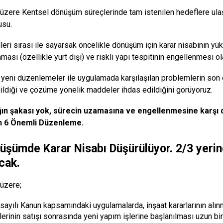
i üzere Kentsel dönüşüm süreçlerinde tam istenilen hedeflere ul
usu.
leri sırası ile sayarsak öncelikle dönüşüm için karar nisabının yük
ası (özellikle yurt dışı) ve riskli yapı tespitinin engellenmesi ol
n yeni düzenlemeler ile uygulamada karşılaşılan problemlerin son 
dildiği ve çözüme yönelik maddeler ihdas edildiğini görüyoruz.
ğın şakası yok, sürecin uzamasına ve engellenmesine karşı d
en 6 Önemli Düzenleme.
üşümde Karar Nisabı Düşürülüyor. 2/3 yerine
cak.
 üzere;
sayılı Kanun kapsamındaki uygulamalarda, inşaat kararlarının alın
lerinin satışı sonrasında yeni yapım işlerine başlanılması uzun bir 