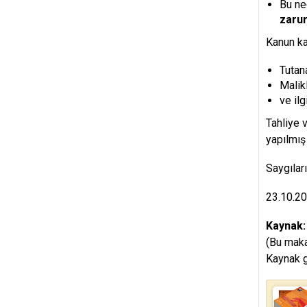
Bu n
zarur
Kanun kap
Tutan
Malik
ve ilg
Tahliye v
yapılmış
Saygılar
23.10.2
Kaynak
(Bu maka
Kaynak g