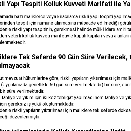
li Yapı Tespiti Kolluk Kuvveti Marifeti ile Y
amada bazı maliklerce veya kiracılarca riskli yapı tespiti yapılm
lerinden tespit için numune alınmasına müsaade edilmediği görül
enle riskli yapı tespitinin, gerekmesi halinde mülki idare amiri ta
den yeterli kolluk kuvveti marifetiyle kapalı kapıları veya alanları
lenmektedir.
iklere Tek Seferde 90 Gün Süre Verilecek, te
ılmayacak
t mevzuat hükümlerine göre, riskli yapıların yıktırılması için m
 (Uygulamada genellikle 60 gün süre verilmektedir) bir süre, s
 bir süre verilmektedir.
 tahliye ve yıkım için iki kez tebligat yapılması hem tahliye ve 
 için gereksiz iş yükü oluşturmaktadır.
denle riskli yapıların yıktırılması için maliklere tek seferde do
eceği düzenlenmiştir.