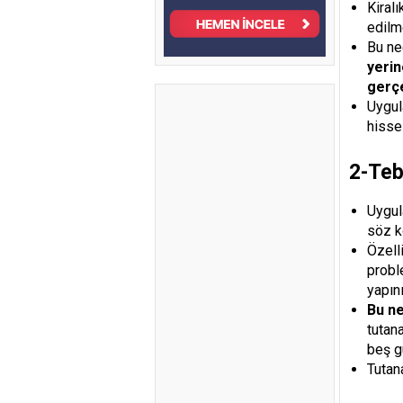
Kiral
edilm
Bu ne
yerin
gerçe
Uygul
hissel
2-Tebl
Uygul
söz k
Özell
proble
yapın
Bu ne
tutana
beş gü
Tutan