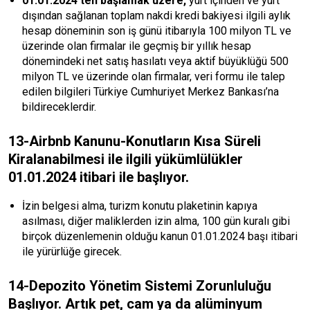
01.01.2024’ten başlamak üzere,
yurt içinden ve yurt
dışından sağlanan toplam nakdi kredi bakiyesi ilgili aylık
hesap döneminin son iş günü itibarıyla 100 milyon TL ve
üzerinde olan firmalar ile geçmiş bir yıllık hesap
dönemindeki net satış hasılatı veya aktif büyüklüğü 500
milyon TL ve üzerinde olan firmalar, veri formu ile talep
edilen bilgileri Türkiye Cumhuriyet Merkez Bankası’na
bildireceklerdir.
13-Airbnb Kanunu-Konutların Kısa Süreli
Kiralanabilmesi ile ilgili yükümlülükler
01.01.2024 itibari ile başlıyor.
İzin belgesi alma, turizm konutu plaketinin kapıya
asılması, diğer maliklerden izin alma, 100 gün kuralı gibi
birçok düzenlemenin olduğu kanun 01.01.2024 başı itibari
ile yürürlüğe girecek.
14-Depozito Yönetim Sistemi Zorunluluğu
Başlıyor. Artık pet, cam ya da alüminyum