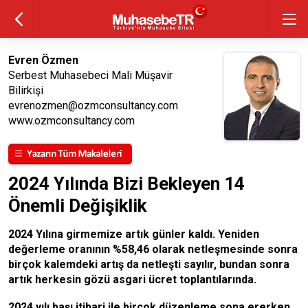
Evren Özmen
Serbest Muhasebeci Mali Müşavir
Bilirkişi
evrenozmen@ozmconsultancy.com
www.ozmconsultancy.com
2024 Yılında Bizi Bekleyen 14
Önemli Değişiklik
2024
Yılına girmemize artık günler kaldı. Yeniden
değerleme oranının %58,46 olarak netleşmesinde sonra
birçok kalemdeki artış da netleşti sayılır, bundan sonra
artık herkesin gözü asgari ücret toplantılarında.
2024 yılı başı itibari ile birçok düzenleme sona ererken