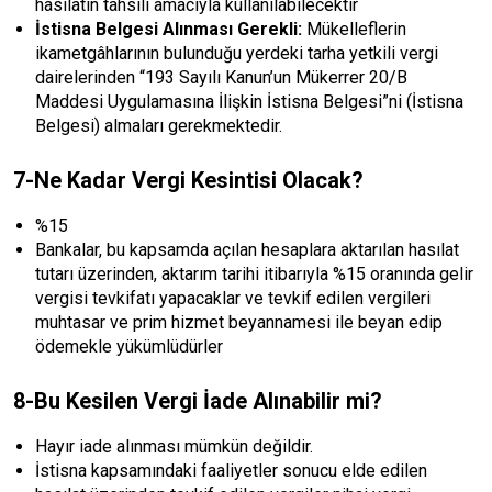
hasılatın tahsili amacıyla kullanılabilecektir
İstisna Belgesi Alınması Gerekli:
Mükelleflerin
ikametgâhlarının bulunduğu yerdeki tarha yetkili vergi
dairelerinden “193 Sayılı Kanun’un Mükerrer 20/B
Maddesi Uygulamasına İlişkin İstisna Belgesi”ni (İstisna
Belgesi) almaları gerekmektedir.
7-Ne Kadar Vergi Kesintisi Olacak?
%15
Bankalar, bu kapsamda açılan hesaplara aktarılan hasılat
tutarı üzerinden, aktarım tarihi itibarıyla %15 oranında gelir
vergisi tevkifatı yapacaklar ve tevkif edilen vergileri
muhtasar ve prim hizmet beyannamesi ile beyan edip
ödemekle yükümlüdürler
8-Bu Kesilen Vergi İade Alınabilir mi?
Hayır iade alınması mümkün değildir.
İstisna kapsamındaki faaliyetler sonucu elde edilen