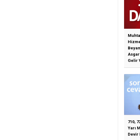
Muhta
Hizme
Beyan
Asgari
Gelir 
Günce
İlişki
710, 7
Yarı 
Devir