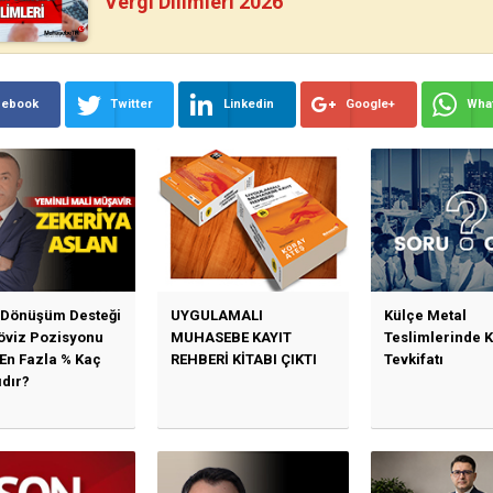
Vergi Dilimleri 2026
cebook
Twitter
Linkedin
Google+
Wha
 Dönüşüm Desteği
UYGULAMALI
Külçe Metal
Döviz Pozisyonu
MUHASEBE KAYIT
Teslimlerinde 
 En Fazla % Kaç
REHBERİ KİTABI ÇIKTI
Tevkifatı
ıdır?