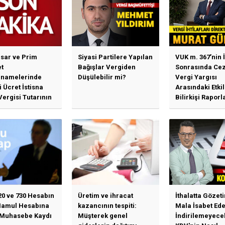
sar ve Prim
Siyasi Partilere Yapılan
VUK m. 367’nin İ
t
Bağışlar Vergiden
Sonrasında Cez
namelerinde
Düşülebilir mi?
Vergi Yargısı
 Ücret İstisna
Arasındaki Etki
Vergisi Tutarının
Bilirkişi Raporl
llenmesine
Bağımlılık, İhti
n Duyuru
Mahkemeleri v
Yargı...
20 ve 730 Hesabın
Üretim ve ihracat
İthalatta Gözet
Mamul Hesabına
kazancının tespiti:
Mala İsabet Ed
 Muhasebe Kaydı
Müşterek genel
İndirilemeyece