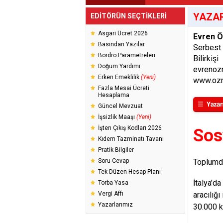
YAZAR
EDİTÖRÜN SEÇTİKLERİ
Asgari Ücret 2026
Evren 
Basından Yazılar
Serbest
Bordro Parametreleri
Bilirkişi
Doğum Yardımı
evrenoz
Erken Emeklilik
(Yeni)
www.ozm
Fazla Mesai Ücreti
Hesaplama
Güncel Mevzuat
İşsizlik Maaşı
(Yeni)
İşten Çıkış Kodları 2026
Sosy
Kıdem Tazminatı Tavanı
Pratik Bilgiler
Soru-Cevap
Toplumda
Tek Düzen Hesap Planı
İtalya’d
Torba Yasa
Vergi Affı
aracılığ
Yazarlarımız
30.000 k