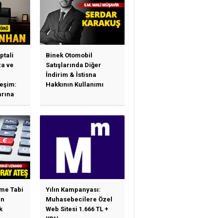
ptali
Binek Otomobil
a ve
Satışlarında Diğer
İndirim & İstisna
leşim:
Hakkının Kullanımı
arına
sas
e
ime Tabi
Yılın Kampanyası:
en
Muhasebecilere Özel
k
Web Sitesi 1.666 TL +