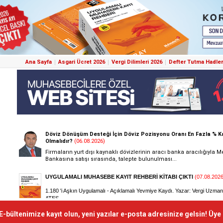
Ana Sayfa
Asgari Ücret 2026
Vergi Dilimleri 2026
Defter Tutma Hadler
E-bültenimize kayıt olun, yeni yazılar e-posta adresinize gelsin! Üye