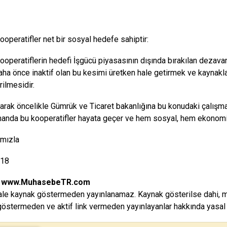
ooperatifler net bir sosyal hedefe sahiptir:
ooperatiflerin hedefi İşgücü piyasasının dışında bırakılan dezavant
ha önce inaktif olan bu kesimi üretken hale getirmek ve kaynak
rilmesidir.
arak öncelikle Gümrük ve Ticaret bakanlığına bu konudaki çalışma
anda bu kooperatifler hayata geçer ve hem sosyal, hem ekonomik
ımızla
018
:
www.MuhasebeTR.com
le kaynak göstermeden yayınlanamaz. Kaynak gösterilse dahi, makal
östermeden ve aktif link vermeden yayınlayanlar hakkında yasal i