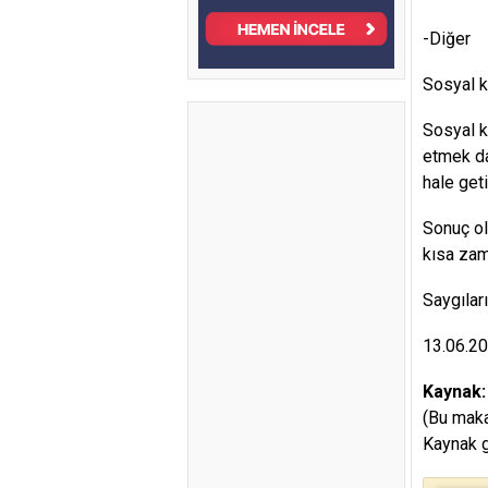
-Diğer
Sosyal k
Sosyal k
etmek da
hale geti
Sonuç ol
kısa zam
Saygılar
13.06.2
Kaynak
(Bu maka
Kaynak g