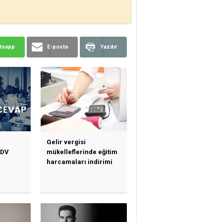
tsapp
E-posta
Yazdır
Gelir vergisi
KDV
mükelleflerinde eğitim
harcamaları indirimi