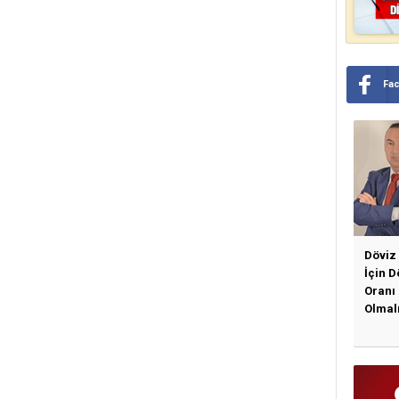
Fa
Döviz
İçin 
Oranı
Olmal