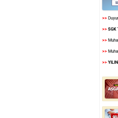
>>
Duyur
>>
SGK 
>>
Muhas
>>
Muhas
>>
YILI