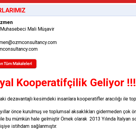
LARIMIZ
Özmen
 Muhasebeci Mali Müşavir
men@ozmconsultancy.com
consultancy.com
al Kooperatifçilik Geliyor !!!
ki dezavantajlı kesimdeki insanlara kooperatifler aracılığı il
a yıllar önce kurulmuş ve toplumsal aksaklıkları gidermeden çok ö
ı ile bu mümkün hale gelmiştir Örnek olarak 2013 Yılında İtalyan s
işiye istihdam sağlanmıştır.