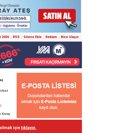
i 2026
RSS
Sitene Ekle
Reklam
Bize Ulaşın
 olmak için
tıklayın.