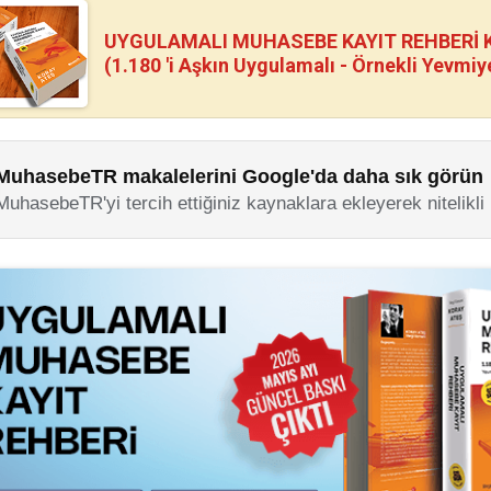
UYGULAMALI MUHASEBE KAYIT REHBERİ Kİ
(1.180 'i Aşkın Uygulamalı - Örnekli Yevmiy
MuhasebeTR makalelerini Google'da daha sık görün
MuhasebeTR'yi tercih ettiğiniz kaynaklara ekleyerek nitelikli