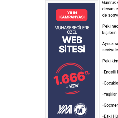
Gümrük ve
devam et
de sosya
Peki ned
kişileri
Ayrıca s
seviyeler
Peki kim
-Engelli 
-Çocukla
-Yaşlılar
-Göçmen
-Eski Hü