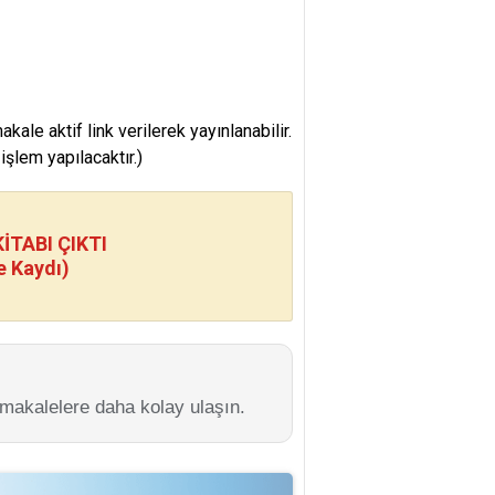
e aktif link verilerek yayınlanabilir.
şlem yapılacaktır.)
TABI ÇIKTI
e Kaydı)
 makalelere daha kolay ulaşın.