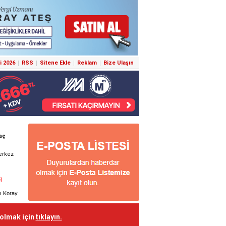
i 2026
RSS
Sitene Ekle
Reklam
Bize Ulaşın
 olmak için
tıklayın.