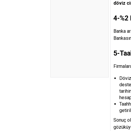
döviz ci
4-%2 
Banka ar
Bankasın
5-Taa
Firmalar
Döviz
deste
tarih
hesap
Taahh
getiri
Sonuç ol
gözüküyo