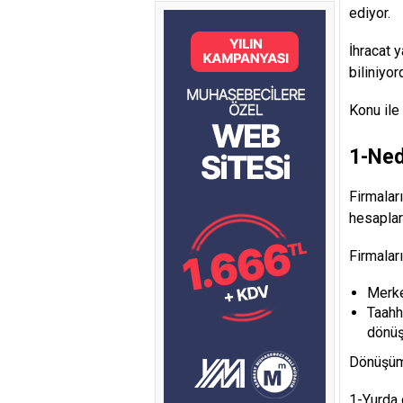
ediyor.
İhracat 
biliniyo
Konu ile
1-Ned
Firmalar
hesaplar
Firmalar
Merke
Taahh
dönüş
Dönüşüm 
1-Yurda 