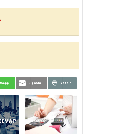
?
tsapp
E-posta
Yazdır