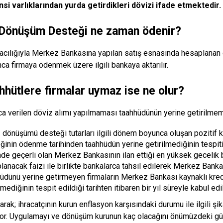
nsi varlıklarından yurda getirdikleri dövizi ifade etmektedir.
Dönüşüm Desteği ne zaman ödenir?
acılığıyla Merkez Bankasına yapılan satış esnasında hesaplanan
ca firmaya ödenmek üzere ilgili bankaya aktarılır.
hhütlere firmalar uymaz ise ne olur?
ca verilen döviz alımı yapılmaması taahhüdünün yerine getirilme
 dönüşümü desteği tutarları ilgili dönem boyunca oluşan pozitif 
ğinin ödenme tarihinden taahhüdün yerine getirilmediğinin tespiti 
inde geçerli olan Merkez Bankasının ilan ettiği en yüksek gecelik
lanacak faizi ile birlikte bankalarca tahsil edilerek Merkez Bankas
üdünü yerine getirmeyen firmaların Merkez Bankası kaynaklı kredi
lmediğinin tespit edildiği tarihten itibaren bir yıl süreyle kabul ed
arak; ihracatçının kurun enflasyon karşısındaki durumu ile ilgili şi
r. Uygulamayı ve dönüşüm kurunun kaç olacağını önümüzdeki gü