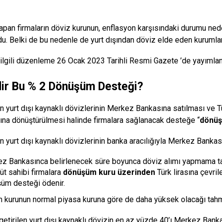
yapan firmaların döviz kurunun, enflasyon karşısındaki durumu neden
rdu. Belki de bu nedenle de yurt dışından döviz elde eden kurumlar
 ilgili düzenleme 26 Ocak 2023 Tarihli Resmi Gazete ’de yayımlan
ir Bu % 2 Dönüşüm Desteği?
ın yurt dışı kaynaklı dövizlerinin Merkez Bankasına satılması ve T
ına dönüştürülmesi halinde firmalara sağlanacak desteğe “
dönüş
ın yurt dışı kaynaklı dövizlerinin banka aracılığıyla Merkez Bankas
z Bankasınca belirlenecek süre boyunca döviz alımı yapmama ta
üt sahibi firmalara
dönüşüm kuru üzerinden
Türk lirasına çevril
üm desteği ödenir.
kurunun normal piyasa kuruna göre de daha yüksek olacağı tahmi
getirilen yurt dışı kaynaklı dövizin en az yüzde 40’ı Merkez Bank