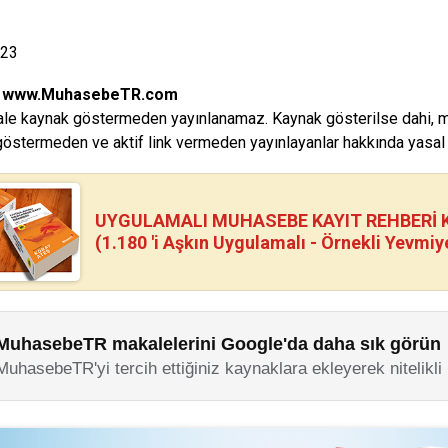
023
:
www.MuhasebeTR.com
le kaynak göstermeden yayınlanamaz. Kaynak gösterilse dahi, makal
östermeden ve aktif link vermeden yayınlayanlar hakkında yasal i
UYGULAMALI MUHASEBE KAYIT REHBERİ Kİ
(1.180 'i Aşkın Uygulamalı - Örnekli Yevmiy
MuhasebeTR makalelerini Google'da daha sık görün
MuhasebeTR'yi tercih ettiğiniz kaynaklara ekleyerek nitelikli