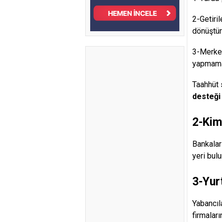
2-Getiri
dönüştü
3-Merkez
yapmama 
Taahhüt 
desteği 
2-Kim
Bankalar
yeri bulu
3-Yur
Yabancıl
firmalar