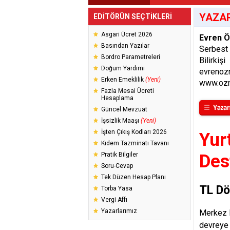
YAZAR
EDİTÖRÜN SEÇTİKLERİ
Asgari Ücret 2026
Evren 
Basından Yazılar
Serbest
Bordro Parametreleri
Bilirkişi
Doğum Yardımı
evrenoz
Erken Emeklilik
(Yeni)
www.ozm
Fazla Mesai Ücreti
Hesaplama
Güncel Mevzuat
İşsizlik Maaşı
(Yeni)
İşten Çıkış Kodları 2026
Yur
Kıdem Tazminatı Tavanı
Pratik Bilgiler
Des
Soru-Cevap
Tek Düzen Hesap Planı
TL Dö
Torba Yasa
Vergi Affı
Yazarlarımız
Merkez B
devreye 