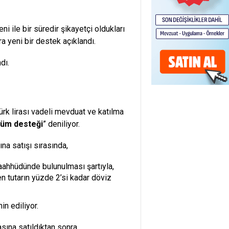
i ile bir süredir şikayetçi oldukları
a yeni bir destek açıklandı.
dı.
ürk lirası vadeli mevduat ve katılma
üm desteği
” deniliyor.
ına satışı sırasında,
ahhüdünde bulunulması şartıyla,
en tutarın yüzde 2’si kadar döviz
n ediliyor.
asına satıldıktan sonra