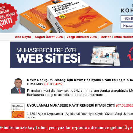
Ana Sayfa
Asgari Ücret 2026
Vergi Dilimleri 2026
Defter Tutma Hadler
E-bültenimize kayıt olun, yeni yazılar e-posta adresinize gelsin! Üye