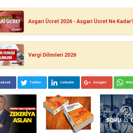
Asgari Ücret 2026 - Asgari Ücret Ne Kadar
Vergi Dilimleri 2026
cebook
Twitter
Linkedin
Google+
Wha