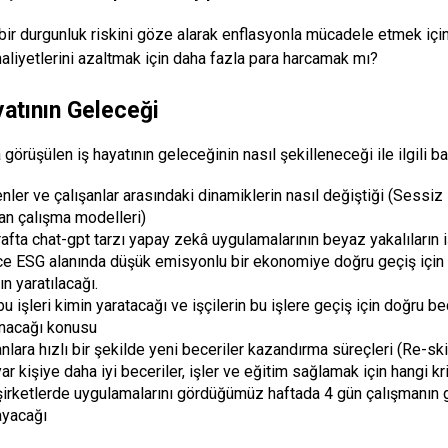
bir durgunluk riskini göze alarak enflasyonla mücadele etmek içi
liyetlerini azaltmak için daha fazla para harcamak mı?
yatının Geleceği
görüşülen iş hayatının geleceğinin nasıl şekilleneceği ile ilgili b
enler ve çalışanlar arasındaki dinamiklerin nasıl değiştiği (Sessiz 
an çalışma modelleri)
rafta chat-gpt tarzı yapay zekâ uygulamalarının beyaz yakalıların iş
e ESG alanında düşük emisyonlu bir ekonomiye doğru geçiş için 
ın yaratılacağı.
u işleri kimin yaratacağı ve işçilerin bu işlere geçiş için doğru b
nacağı konusu
nlara hızlı bir şekilde yeni beceriler kazandırma süreçleri (Re-ski
ar kişiye daha iyi beceriler, işler ve eğitim sağlamak için hangi k
şirketlerde uygulamalarını gördüğümüz haftada 4 gün çalışmanın
yacağı