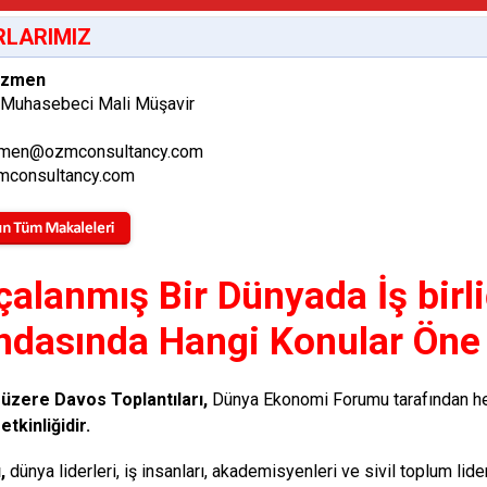
LARIMIZ
Özmen
 Muhasebeci Mali Müşavir
men@ozmconsultancy.com
consultancy.com
çalanmış Bir Dünyada İş birl
ndasında Hangi Konular Öne 
i üzere Davos Toplantıları,
Dünya Ekonomi Forumu tarafından he
etkinliğidir.
,
dünya liderleri, iş insanları, akademisyenleri ve sivil toplum li