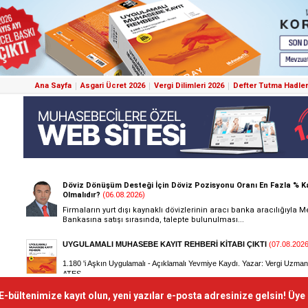
Ana Sayfa
Asgari Ücret 2026
Vergi Dilimleri 2026
Defter Tutma Hadler
E-bültenimize kayıt olun, yeni yazılar e-posta adresinize gelsin! Üye