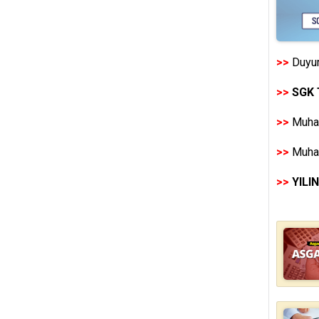
>>
Duyur
>>
SGK 
>>
Muhas
>>
Muhas
>>
YILI