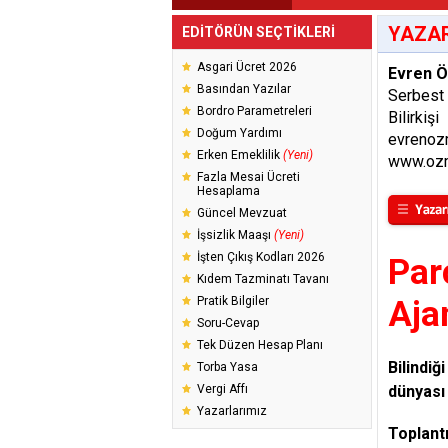
YAZAR
EDİTÖRÜN SEÇTİKLERİ
Asgari Ücret 2026
Evren 
Basından Yazılar
Serbest
Bordro Parametreleri
Bilirkişi
Doğum Yardımı
evrenoz
Erken Emeklilik
(Yeni)
www.ozm
Fazla Mesai Ücreti
Hesaplama
Güncel Mevzuat
İşsizlik Maaşı
(Yeni)
İşten Çıkış Kodları 2026
Par
Kıdem Tazminatı Tavanı
Pratik Bilgiler
Aja
Soru-Cevap
Tek Düzen Hesap Planı
Bilindiğ
Torba Yasa
Vergi Affı
dünyası 
Yazarlarımız
Toplantı