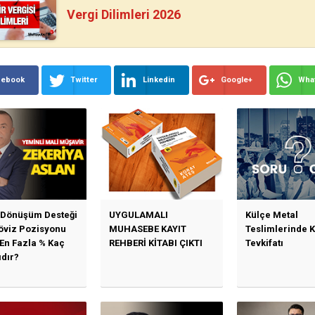
Vergi Dilimleri 2026
cebook
Twitter
Linkedin
Google+
Wha
 Dönüşüm Desteği
UYGULAMALI
Külçe Metal
Döviz Pozisyonu
MUHASEBE KAYIT
Teslimlerinde 
 En Fazla % Kaç
REHBERİ KİTABI ÇIKTI
Tevkifatı
ıdır?