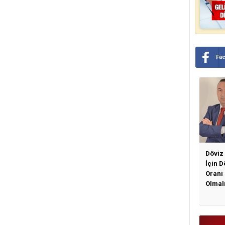
Fa
Döviz
İçin 
Oranı
Olmal