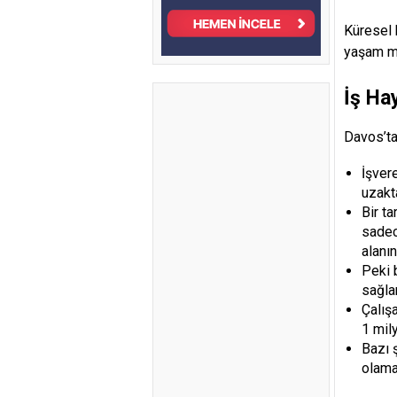
Küresel 
yaşam ma
İş Ha
Davos’ta 
İşver
uzakt
Bir ta
sadec
alanın
Peki b
sağla
Çalışa
1 mily
Bazı 
olama