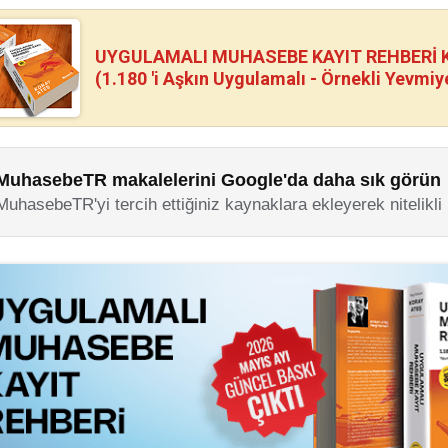
UYGULAMALI MUHASEBE KAYIT REHBERİ Kİ
(1.180 'i Aşkın Uygulamalı - Örnekli Yevmiy
MuhasebeTR makalelerini Google'da daha sık görün
MuhasebeTR'yi tercih ettiğiniz kaynaklara ekleyerek nitelikli