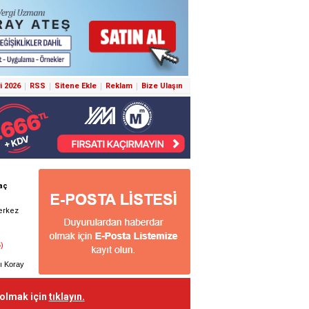
i 2026
RSS
Sitene Ekle
Reklam
Bize Ulaşın
 olmak için
tıklayın.