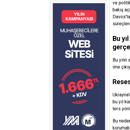
ve polit
bakış aç
Davos’ta
süreçler
Bu yı
gerçek
Bu yılın
öne çıkı
Reses
Ukrayna’
bu yıl k
ters yönl
Bu neden
korumak