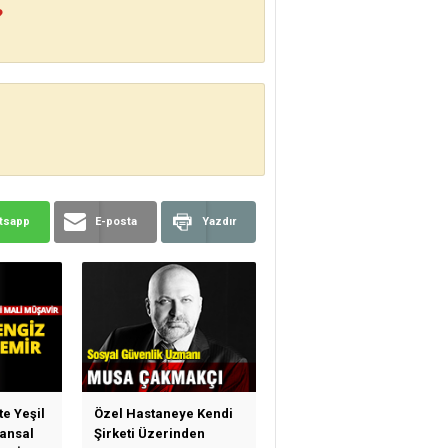
?
tsapp
E-posta
Yazdır
te Yeşil
Özel Hastaneye Kendi
ansal
Şirketi Üzerinden