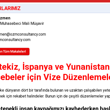
LARIMIZ
Özmen
 Muhasebeci Mali Müşavir
men@ozmconsultancy.com
consultancy.com
tekiz, İspanya ve Yunanistan 
ebeler için Vize Düzenlemele
lke dünyanın dört bir tarafında bulunan ve uzaktan çalışabilen yeten
ek için rekabet halindeler. Bunun için de çeşitli düzenlemeler yapa
etenekli insan kaynağımızı kaybederken baş