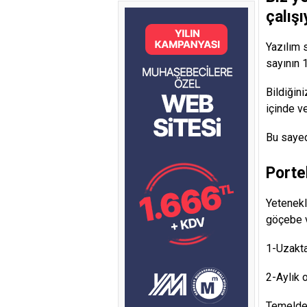
çalış
Yazılım 
sayının 
Bildiğin
içinde ve
Bu sayed
Porte
Yetenekl
göçebe v
1-Uzakta
2-Aylık 
Temelde 