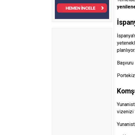
yenilene
İspan
İspanya’
yetenekl
planlıyor
Başvuru 
Portekiz
Komşu
Yunanist
vizenizi
Yunanist