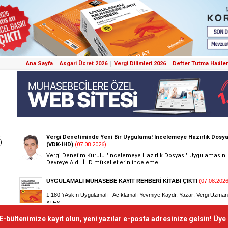
Ana Sayfa
Asgari Ücret 2026
Vergi Dilimleri 2026
Defter Tutma Hadler
!
)
E-bültenimize kayıt olun, yeni yazılar e-posta adresinize gelsin! Üye