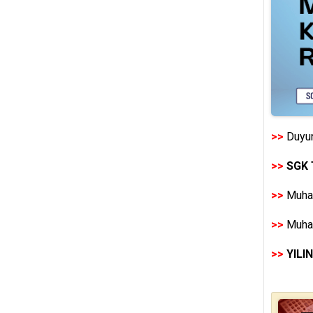
>>
Duyur
>>
SGK 
>>
Muhas
>>
Muhas
>>
YILI