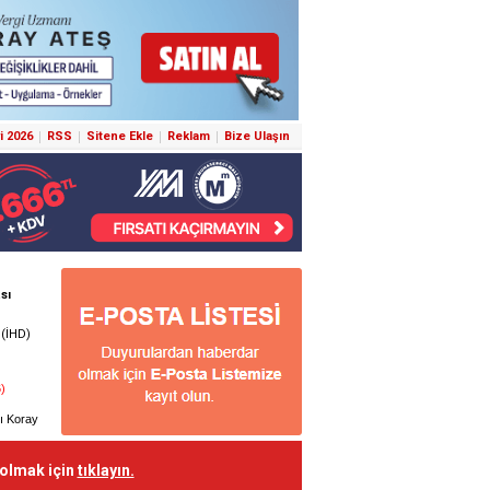
i 2026
RSS
Sitene Ekle
Reklam
Bize Ulaşın
 olmak için
tıklayın.