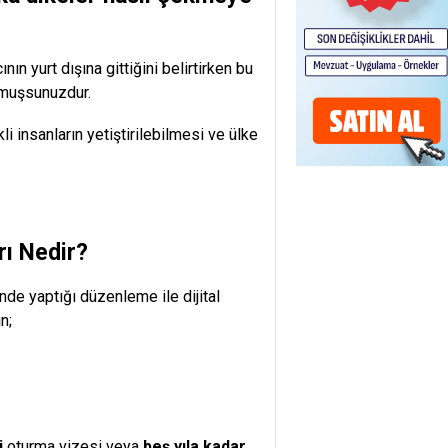
n yurt dışına gittiğini belirtirken bu
kumuşsunuzdur.
i insanların yetiştirilebilmesi ve ülke
rı Nedir?
de yaptığı düzenleme ile dijital
n;
i
oturma vizesi veya
beş yıla kadar