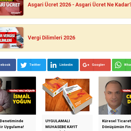
Asgari Ücret 2026 - Asgari Ücret Ne Kadar
Vergi Dilimleri 2026
cebook
Twitter
Linkedin
Google+
Wha
 Denetiminde
UYGULAMALI
Küresel Ticaret
Bir Uygulama!
MUHASEBE KAYIT
Dönüşümün Fin