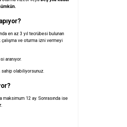
 mümkün.
yapıyor?
da en az 3 yıl tecrübesi bulunan
ek çalışma ve oturma izni vermeyi
si aranıyor.
 sahip olabiliyorsunuz.
yor?
apta maksimum 12 ay. Sonrasında ise
z.