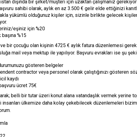
istan dışında bir şirket/müşteri için uzaktan çalışmanız gerekiyor
şvuru sahibi olarak, aylık en az 3.500 € gelir elde ettiğinizi kanıt
la yükümlü olduğunuz kişiler için, sizinle birlikte gelecek kişiler
ıyor.
eriniz/eşiniz için %20
 başına %15
i ve bir çocuğu olan kişinin 4725 € aylık fatura düzenlemesi gerekl
luğa mail veya mektup ile yapılıyor. Başvuru evrakları ise şu şeki
durumunuzu gösteren belgeler
endent contractor veya personel olarak çalıştığınızı gösteren s
icil kaydı
başvuru ücret 75€
arak; belli bir tutar üzeri konut alana vatandaşlık vermek yerine
i insanları ülkemize daha kolay çekebilecek düzenlemeleri bizi
orum.
ımla
022