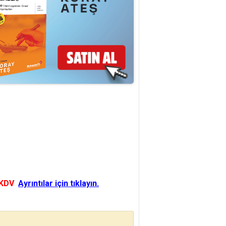
 KDV
Ayrıntılar için tıklayın.