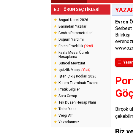
YAZAR
EDİTÖRÜN SEÇTİKLERİ
Asgari Ücret 2026
Evren 
Basından Yazılar
Serbest
Bordro Parametreleri
Bilirkişi
Doğum Yardımı
evrenoz
Erken Emeklilik
(Yeni)
www.ozm
Fazla Mesai Ücreti
Hesaplama
Güncel Mevzuat
İşsizlik Maaşı
(Yeni)
İşten Çıkış Kodları 2026
Por
Kıdem Tazminatı Tavanı
Pratik Bilgiler
Göç
Soru-Cevap
Tek Düzen Hesap Planı
Birçok ü
Torba Yasa
Vergi Affı
çekebilm
Yazarlarımız
Biz y