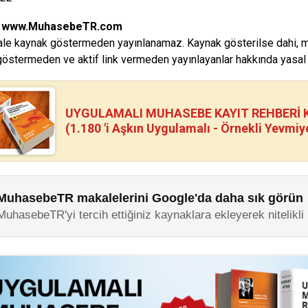
:
www.MuhasebeTR.com
le kaynak göstermeden yayınlanamaz. Kaynak gösterilse dahi, makal
östermeden ve aktif link vermeden yayınlayanlar hakkında yasal i
UYGULAMALI MUHASEBE KAYIT REHBERİ Kİ
(1.180 'i Aşkın Uygulamalı - Örnekli Yevmiy
MuhasebeTR makalelerini Google'da daha sık görün
MuhasebeTR'yi tercih ettiğiniz kaynaklara ekleyerek nitelikli