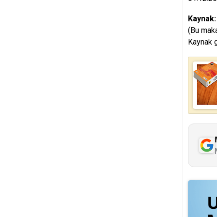
Kaynak
(Bu maka
Kaynak g