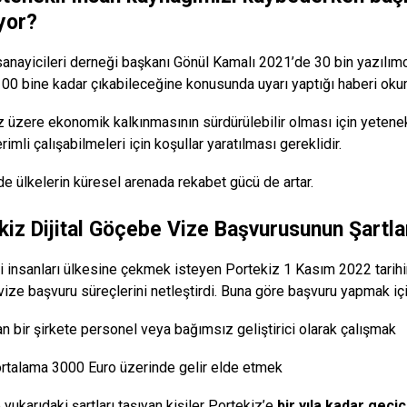
ıyor?
sanayicileri derneği başkanı Gönül Kamalı 2021’de 30 bin yazılımcını
100 bine kadar çıkabileceğine konusunda uyarı yaptığı haberi o
iz üzere ekonomik kalkınmasının sürdürülebilir olması için yetenekl
rimli çalışabilmeleri için koşullar yaratılması gereklidir.
e ülkelerin küresel arenada rekabet gücü de artar.
kiz Dijital Göçebe Vize Başvurusunun Şartla
i insanları ülkesine çekmek isteyen Portekiz 1 Kasım 2022 tarihin
ize başvuru süreçlerini netleştirdi. Buna göre başvuru yapmak içi
n bir şirkete personel veya bağımsız geliştirici olarak çalışmak
ortalama 3000 Euro üzerinde gelir elde etmek
yukarıdaki şartları taşıyan kişiler Portekiz’e
bir yıla kadar geçic