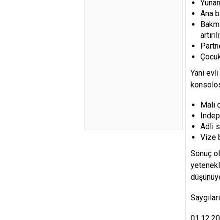
Yunan
Ana ba
Bakmak
artırıl
Partn
Çocuk
Yani evl
konsolos
Mali 
Indep
Adli s
Vize 
Sonuç ol
yetenekl
düşünüy
Saygılar
01.12.2