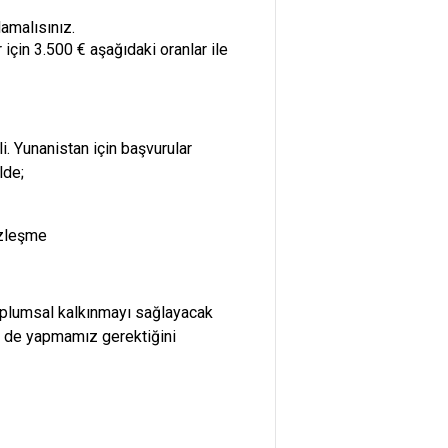
lamalısınız.
 için 3.500 € aşağıdaki oranlar ile
i. Yunanistan için başvurular
lde;
özleşme
 toplumsal kalkınmayı sağlayacak
m de yapmamız gerektiğini