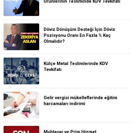
Ürünlerinin Tesliminde KDV Tevkifatı
Döviz Dönüşüm Desteği İçin Döviz
Pozisyonu Oranı En Fazla % Kaç
Olmalıdır?
Külçe Metal Teslimlerinde KDV
Tevkifatı
Gelir vergisi mükelleflerinde eğitim
harcamaları indirimi
Muhtasar ve Prim Hizmet