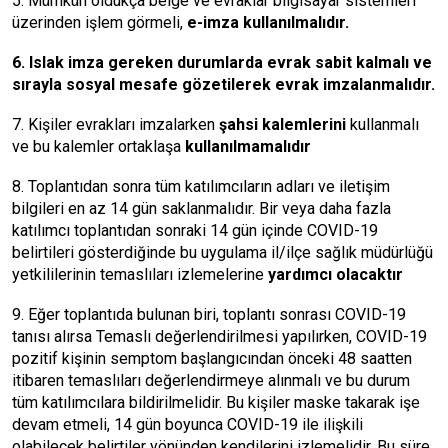
5. Mümkün oldukça belge ve evraklar bilgisayar sistemleri
üzerinden işlem görmeli,
e-imza kullanılmalıdır.
6.
Islak imza gereken durumlarda evrak sabit kalmalı ve
sırayla sosyal mesafe gözetilerek evrak imzalanmalıdır.
7. Kişiler evrakları imzalarken
şahsi kalemlerini
kullanmalı
ve bu kalemler ortaklaşa
kullanılmamalıdır
8. Toplantıdan sonra tüm katılımcıların adları ve iletişim
bilgileri en az 14 gün saklanmalıdır. Bir veya daha fazla
katılımcı toplantıdan sonraki 14 gün içinde COVID-19
belirtileri gösterdiğinde bu uygulama il/ilçe sağlık müdürlüğü
yetkililerinin temaslıları izlemelerine
yardımcı olacaktır
9. Eğer toplantıda bulunan biri, toplantı sonrası COVID-19
tanısı alırsa Temaslı değerlendirilmesi yapılırken, COVID-19
pozitif kişinin semptom başlangıcından önceki 48 saatten
itibaren temaslıları değerlendirmeye alınmalı ve bu durum
tüm katılımcılara bildirilmelidir. Bu kişiler maske takarak işe
devam etmeli, 14 gün boyunca COVID-19 ile ilişkili
olabilecek belirtiler yönünden kendilerini izlemelidir. Bu süre