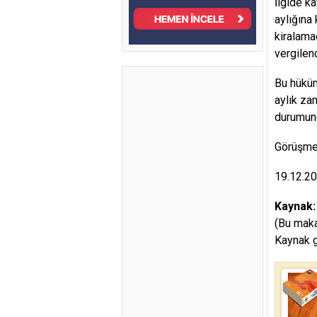
İlgide k
aylığına
kiralama
vergilen
Bu hüküm
aylık za
durumund
Görüşme
19.12.2
Kaynak
(Bu maka
Kaynak g