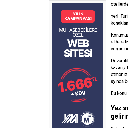
otellerde
Yerli Tur
konaklam
Konumuza
elde edi
vergisin
Devamlıl
kazanç. B
etmeniz 
ayında b
Bu konu i
Yaz s
geliri