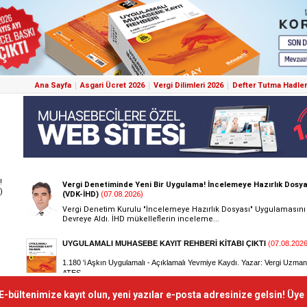
Ana Sayfa
Asgari Ücret 2026
Vergi Dilimleri 2026
Defter Tutma Hadler
!
)
E-bültenimize kayıt olun, yeni yazılar e-posta adresinize gelsin! Üye