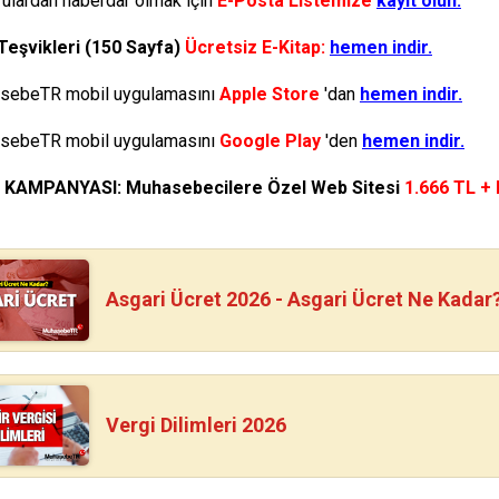
ulardan haberdar olmak için
E-Posta Listemize
kayıt olun.
Teşvikleri (150 Sayfa)
Ücretsiz E-Kitap:
hemen indir.
ebeTR mobil uygulamasını
Apple Store
'dan
hemen indir.
ebeTR mobil uygulamasını
Google Play
'den
hemen indir.
N KAMPANYASI: Muhasebecilere Özel Web Sitesi
1.666 TL +
Asgari Ücret 2026 - Asgari Ücret Ne Kadar
Vergi Dilimleri 2026