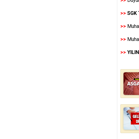
>>
Duyur
>>
SGK 
>>
Muhas
>>
Muhas
>>
YILI