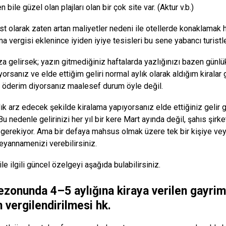
n bile güzel olan plajları olan bir çok site var. (Aktur v.b.)
ist olarak zaten artan maliyetler nedeni ile otellerde konaklamak h
a vergisi eklenince iyiden iyiye tesisleri bu sene yabancı turistl
 gelirsek; yazın gitmediğiniz haftalarda yazlığınızı bazen günlük 
yorsanız ve elde ettiğim geliri normal aylık olarak aldığım kiralar
i öderim diyorsanız maalesef durum öyle değil.
ık arz edecek şekilde kiralama yapıyorsanız elde ettiğiniz gelir g
u nedenle gelirinizi her yıl bir kere Mart ayında değil, şahıs şirke
gerekiyor. Ama bir defaya mahsus olmak üzere tek bir kişiye veya
eyannamenizi verebilirsiniz.
le ilgili güncel özelgeyi aşağıda bulabilirsiniz.
ezonunda 4–5 aylığına kiraya verilen gayri
n vergilendirilmesi hk.