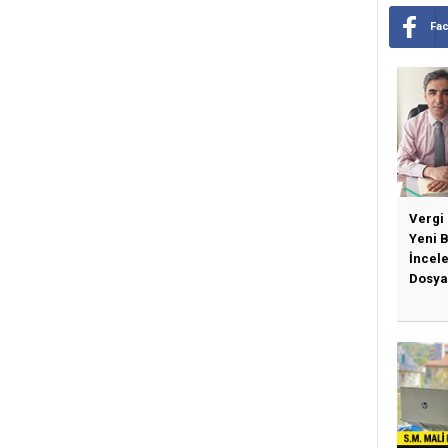
Fa
Vergi
Yeni 
İncel
Dosya