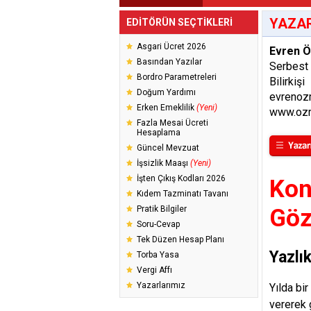
YAZAR
EDİTÖRÜN SEÇTİKLERİ
Asgari Ücret 2026
Evren 
Basından Yazılar
Serbest
Bordro Parametreleri
Bilirkişi
Doğum Yardımı
evrenoz
Erken Emeklilik
(Yeni)
www.ozm
Fazla Mesai Ücreti
Hesaplama
Güncel Mevzuat
İşsizlik Maaşı
(Yeni)
İşten Çıkış Kodları 2026
Kon
Kıdem Tazminatı Tavanı
Pratik Bilgiler
Gö
Soru-Cevap
Tek Düzen Hesap Planı
Yazlı
Torba Yasa
Vergi Affı
Yazarlarımız
Yılda bir
vererek 