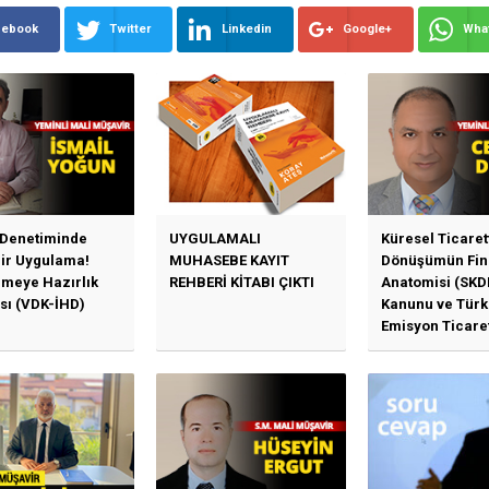
cebook
Twitter
Linkedin
Google+
Wha
 Denetiminde
UYGULAMALI
Küresel Ticaret
Bir Uygulama!
MUHASEBE KAYIT
Dönüşümün Fin
emeye Hazırlık
REHBERİ KİTABI ÇIKTI
Anatomisi (SKD
sı (VDK-İHD)
Kanunu ve Türk
Emisyon Ticare
Sistemi (TR-ETS
Uygulama Esasl