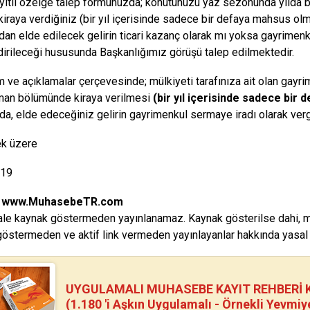
ayıtlı özelge talep formunuzda; konutunuzu yaz sezonunda yılda
 kiraya verdiğiniz (bir yıl içerisinde sadece bir defaya mahsus ol
dan elde edilecek gelirin ticari kazanç olarak mı yoksa gayrimenk
dirileceği hususunda Başkanlığımız görüşü talep edilmektedir.
 ve açıklamalar çerçevesinde; mülkiyeti tarafınıza ait olan gayr
man bölümünde kiraya verilmesi
(bir yıl içerisinde sadece bir
a, elde edeceğiniz gelirin gayrimenkul sermaye iradı olarak verg
k üzere
019
:
www.MuhasebeTR.com
le kaynak göstermeden yayınlanamaz. Kaynak gösterilse dahi, makal
östermeden ve aktif link vermeden yayınlayanlar hakkında yasal i
UYGULAMALI MUHASEBE KAYIT REHBERİ Kİ
(1.180 'i Aşkın Uygulamalı - Örnekli Yevmiy