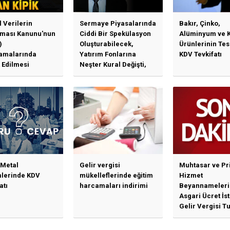
l Verilerin
Sermaye Piyasalarında
Bakır, Çinko,
ması Kanunu'nun
Ciddi Bir Spekülasyon
Alüminyum ve 
)
Oluşturabilecek,
Ürünlerinin Te
amalarında
Yatırım Fonlarına
KDV Tevkifatı
 Edilmesi
Neşter Kural Değişti,
en Özet Başlıklar
SPK’dan Kritik Hamle
Haberlerine Sermaye
Piyasası Kurulundan
Yalanlama Ve Yerinde
Bir Açıklama Geldi
 Metal
Gelir vergisi
Muhtasar ve Pr
mlerinde KDV
mükelleflerinde eğitim
Hizmet
atı
harcamaları indirimi
Beyannameleri
Asgari Ücret İs
Gelir Vergisi Tu
Güncellenmesi
İlişkin Duyuru