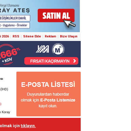
i 2026
RSS
Sitene Ekle
Reklam
Bize Ulaşın
 olmak için
tıklayın.