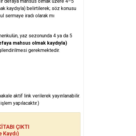
 bir defaya mahsus olmak üzere 4–5
mak kaydıyla) belirtilerek; söz konusu
ul sermaye iradı olarak mı
imenkulün, yaz sezonunda 4 ya da 5
 defaya mahsus olmak kaydıyla)
ilendirilmesi gerekmektedir.
e aktif link verilerek yayınlanabilir.
şlem yapılacaktır.)
TABI ÇIKTI
e Kaydı)