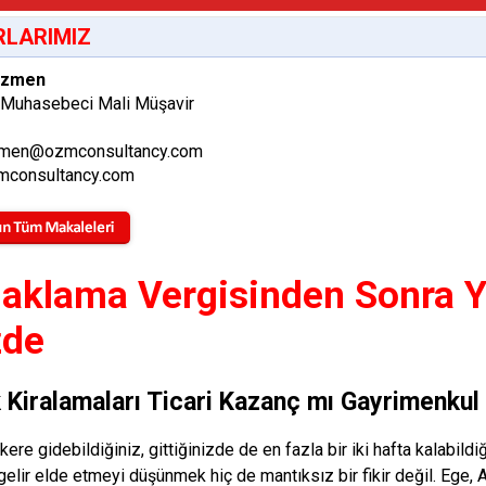
LARIMIZ
Özmen
 Muhasebeci Mali Müşavir
men@ozmconsultancy.com
consultancy.com
aklama Vergisinden Sonra Ya
zde
k Kiralamaları Ticari Kazanç mı Gayrimenkul
 kere gidebildiğiniz, gittiğinizde de en fazla bir iki hafta kalabi
gelir elde etmeyi düşünmek hiç de mantıksız bir fikir değil. Ege, A