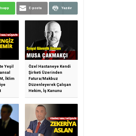
tsapp
E-posta
Yazdır
te Yeşil
Özel Hastaneye Kendi
ansal
Şirketi Üzerinden
M, İklim
Fatura/Makbuz
iye
Düzenleyerek Çalışan
t
Hekim, İş Kanunu
)
Hükümlerinden
arı)
Yararlanabilir Mi?