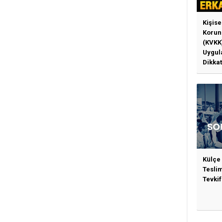
Kişise
Korun
(KVKK
Uygul
Dikkat
Gerek
Külçe
Tesli
Tevkif