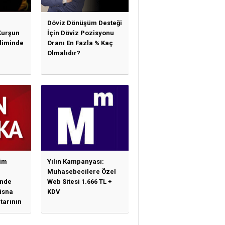
Döviz Dönüşüm Desteği
Kurşun
İçin Döviz Pozisyonu
sliminde
Oranı En Fazla % Kaç
Olmalıdır?
im
Yılın Kampanyası:
Muhasebecilere Özel
nde
Web Sitesi 1.666 TL +
tisna
KDV
tarının
ne