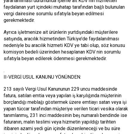
yararlanılması durumunda işleme ait KDV nin hizmetten
faydalanan yurt içindeki muhatap tarafından bağlı bulunulan
vergi dairesine sorumlu sıfatıyla beyan edilmesi
gerekmektedir.
Ayrıca işletmenize ait ürünlerin yurtdışındaki müşterilere
satışında, aracılık hizmetinden Türkiye’de faydalanılması
nedeniyle bu aracılık hizmeti KDV ye tabi olup, söz konusu
komisyon bedeli üzerinden hesaplanan KDV nin sorumlu
sıfatıyla beyan edilerek ödenmesi gerekmektedir.
.
II-VERGİ USUL KANUNU YÖNÜNDEN:
213 sayılı Vergi Usul Kanununun 229 uncu maddesinde
fatura, satılan emtia veya yapılan iş karşılığında müşterinin
borçlandığı meblağı göstermek üzere emtiayı satan veya işi
yapan tüccar tarafından müşteriye verilen ticari vesika olarak
tanımlanmış, 231 inci maddesinin beş numaralı bendinde ise
faturanın, malın teslimi veya hizmetin yapıldığı tarihten
itibaren azami yedi gün içinde düzenleneceği ve bu süre