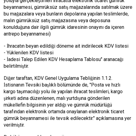
yoluyla gerçekleştirilen ihracatta elektronik ticaret gümrük
beyannamesi, gümrüksüz satış mağazalarında satılmak üzere
bu mağazalara veya bunların depolarına yapılan teslimlerde,
malın gümrüksüz satış mağazasına veya deposuna
konulduğuna dair ilgili gümrük idaresinin onayını da içeren
antrepo beyannamesi)
- İhracatın beyan edildiği döneme ait indirilecek KDV listesi
- Yüklenilen KDV listesi
- İadesi Talep Edilen KDV Hesaplama Tablosu" aranacağı
belirtilmiştir.
Diğer taraftan, KDV Genel Uygulama Tebliğinin 1.1.2.
İstisnanın Tevsiki başlıklı bölümünde de, "Posta ve hızlı
kargo taşımacılığı yolu ile yapılan ihracat teslimleri, kargo
şirketi adına düzenlenen, malı yurtdışına gönderilen
mükellefin bilgisinin yer aldığı ve gümrük müdürlüğü
tarafından elektronik ortamda onaylanan elektronik ticaret
gümrük beyannamesi ile tevsik edilecektir." açıklamasına yer
verilmiştir.