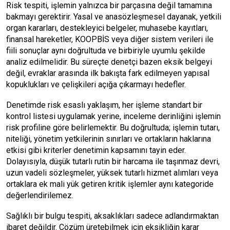
Risk tespiti, işlemin yalnızca bir parçasına değil tamamına
bakmayı gerektirir. Yasal ve anasözleşmesel dayanak, yetkili
organ kararları, destekleyici belgeler, muhasebe kayıtları,
finansal hareketler, KOOPBİS veya diğer sistem verileri ile
fiili sonuçlar aynı doğrultuda ve birbiriyle uyumlu şekilde
analiz edilmelidir. Bu süreçte denetçi bazen eksik belgeyi
değil, evraklar arasında ilk bakışta fark edilmeyen yapısal
kopuklukları ve çelişkileri açığa çıkarmayı hedefler.
Denetimde risk esaslı yaklaşım, her işleme standart bir
kontrol listesi uygulamak yerine, inceleme derinliğini işlemin
risk profiline göre belirlemektir. Bu doğrultuda; işlemin tutarı,
niteliği, yönetim yetkilerinin sınırları ve ortakların haklarına
etkisi gibi kriterler denetimin kapsamını tayin eder.
Dolayısıyla, düşük tutarlı rutin bir harcama ile taşınmaz devri,
uzun vadeli sözleşmeler, yüksek tutarlı hizmet alımları veya
ortaklara ek mali yük getiren kritik işlemler aynı kategoride
değerlendirilemez.
Sağlıklı bir bulgu tespiti, aksaklıkları sadece adlandırmaktan
ibaret değildir. Çözüm üretebilmek için eksikliğin karar