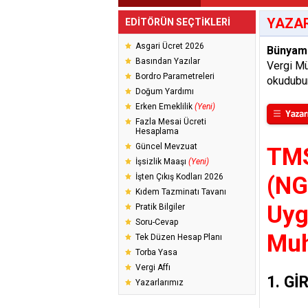
YAZAR
EDİTÖRÜN SEÇTİKLERİ
Asgari Ücret 2026
Bünyam
Basından Yazılar
Vergi Mü
Bordro Parametreleri
okudubu
Doğum Yardımı
Erken Emeklilik
(Yeni)
Fazla Mesai Ücreti
Hesaplama
Güncel Mevzuat
TMS
İşsizlik Maaşı
(Yeni)
İşten Çıkış Kodları 2026
(NG
Kıdem Tazminatı Tavanı
Uyg
Pratik Bilgiler
Soru-Cevap
Muh
Tek Düzen Hesap Planı
Torba Yasa
Vergi Affı
1. Gİ
Yazarlarımız