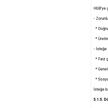
HGB’ye g
- Zorunlu
* Doğrud
* Üretim
- İsteğe 
* Faiz gi
* Genel 
* Sosyal
İsteğe ba
5.1.5. 