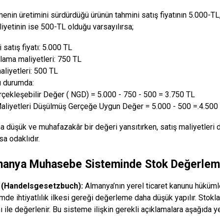
tmenin üretimini sürdürdüğü ürünün tahmini satış fiyatının 5.000
liyetinin ise 500-TL olduğu varsayılırsa;
 satış fiyatı: 5.000 TL
ama maliyetleri: 750 TL
aliyetleri: 500 TL
rumda:
rçekleşebilir Değer ( NGD) = 5.000 - 750 - 500 = 3.750 TL
Maliyetleri Düşülmüş Gerçeğe Uygun Değer = 5.000 - 500 =.4.500
 düşük ve muhafazakâr bir değeri yansıtırken, satış maliyetler
sa odaklıdır.
manya Muhasebe Sisteminde Stok Değerlem
 (Handelsgesetzbuch):
Almanya’nın yerel ticaret kanunu hüküm
mde ihtiyatlılık ilkesi gereği değerleme daha düşük yapılır. Stokla
 ile değerlenir. Bu sisteme ilişkin gerekli açıklamalara aşağıda yer