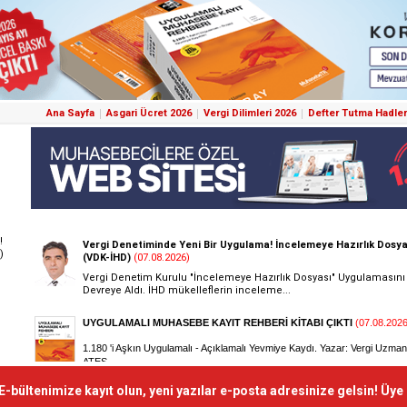
Ana Sayfa
Asgari Ücret 2026
Vergi Dilimleri 2026
Defter Tutma Hadler
!
)
E-bültenimize kayıt olun, yeni yazılar e-posta adresinize gelsin! Üye