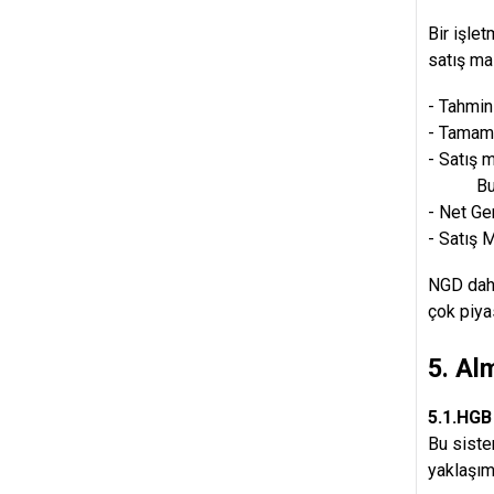
Bir işle
satış ma
- Tahmini
- Tamaml
- Satış m
Bu du
- Net Ge
- Satış 
NGD daha
çok piya
5. Al
5.1.HGB
Bu siste
yaklaşımı