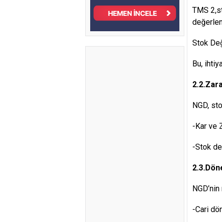
TMS 2,sto
değerlen
Stok Değ
Bu, ihtiya
2.2.Zar
NGD, sto
-Kar ve Z
-Stok değ
2.3.Dön
NGD’nin 
-Cari dö