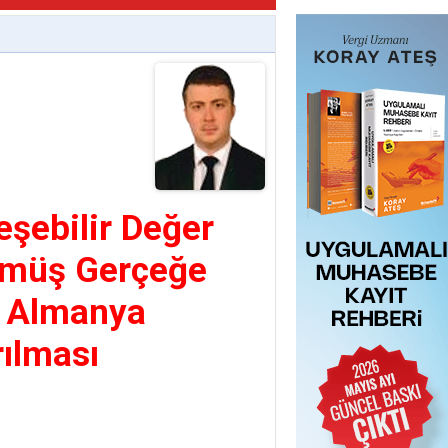
şebilir Değer
ülmüş Gerçeğe
e Almanya
rılması