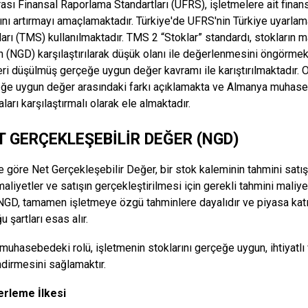
ası Finansal Raporlama Standartları (UFRS), işletmelere ait finansal 
ğını artırmayı amaçlamaktadır. Türkiye'de UFRS'nin Türkiye uyarla
ları (TMS) kullanılmaktadır. TMS 2 “Stoklar” standardı, stokların ma
n (NGD) karşılaştırılarak düşük olanı ile değerlenmesini öngörmekt
eri düşülmüş gerçeğe uygun değer kavramı ile karıştırılmaktadır
eğe uygun değer arasındaki farkı açıklamakta ve Almanya muhas
arı karşılaştırmalı olarak ele almaktadır.
T GERÇEKLEŞEBİLİR DEĞER (NGD)
 göre Net Gerçekleşebilir Değer, bir stok kaleminin tahmini satış
maliyetler ve satışın gerçekleştirilmesi için gerekli tahmini maliy
. NGD, tamamen işletmeye özgü tahminlere dayalıdır ve piyasa katı
 şartları esas alır.
muhasebedeki rolü, işletmenin stoklarını gerçeğe uygun, ihtiyatlı 
dirmesini sağlamaktır.
erleme İlkesi