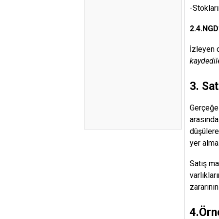
-Stoklar
2.4.NGD
İzleyen 
kaydedile
3. Sa
Gerçeğe 
arasında
düşülere
yer alma
Satış ma
varlıkla
zararının
4.Örn