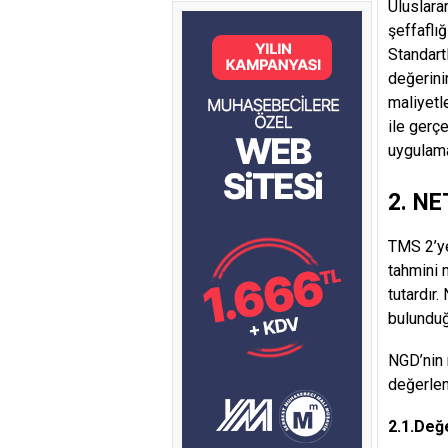
Uluslarar
şeffaflı
Standart
değerini
maliyetl
ile gerç
uygulamal
2. NE
TMS 2’ye
tahmini 
tutardır
bulunduğu
NGD’nin 
değerlen
2.1.Değ