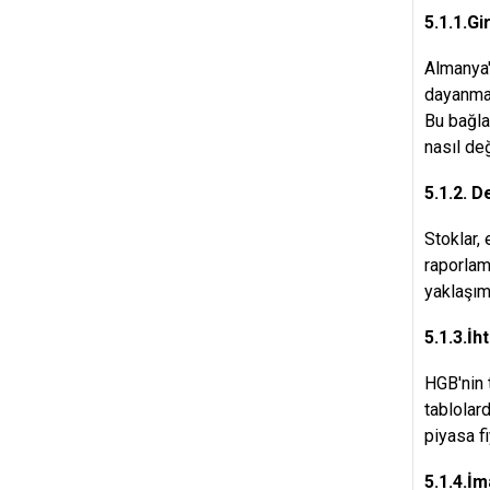
5.1.1.Gir
Almanya'
dayanmakt
Bu bağla
nasıl değ
5.1.2. 
Stoklar,
raporlam
yaklaşı
5.1.3.İht
HGB'nin t
tablolar
piyasa f
5.1.4.İm