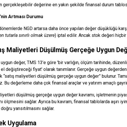
ın gerçekleşebilir değerine en yakın şekilde finansal durum tablo
’nin Artması Durumu
dönemlerde NGD artarsa daha önce yapılan değer düşüklüğü karşılığı
n tutarla sınırlı olmak üzere
) iptal edilir. Ancak stok değeri hiç
tış Maliyetleri Düşülmüş Gerçeğe Uygun De
uygun değer, TMS 13’e göre 'bir varlığın, ölçüm tarihinde, düzenli 
 el değiştireceği fiyat' olarak tanımlanır. Gerçeğe uygun değerden 
k “satış maliyetleri düşülmüş gerçeğe uygun değer” bulunur. Ta
z. Bu değerleme daha çok finansal araçlar ve yatırım amaçlı gayrim
liyetleri düşülmüş gerçeğe uygun değer kavramı, işletmenin piyasa
rını ölçmesini sağlar. Ayrıca bu kavram, finansal tablolarda aşırı 
 doğru yansıtılmasını sağlar.
ek Uygulama