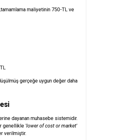
-TL,tamamlama maliyetinin 750-TL ve
 TL
i düşülmüş gerçeğe uygun değer daha
esi
lerine dayanan muhasebe sistemidir.
r genellikle
'lower of cost or market'
 verilmiştir.