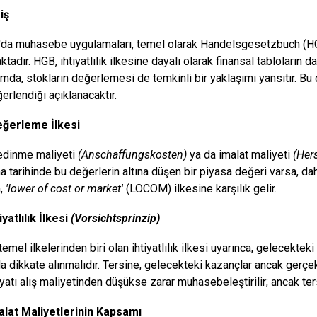
iş
da muhasebe uygulamaları, temel olarak Handelsgesetzbuch (HG
adır. HGB, ihtiyatlılık ilkesine dayalı olarak finansal tabloların d
mda, stokların değerlemesi de temkinli bir yaklaşımı yansıtır. B
erlendiği açıklanacaktır.
Değerleme İlkesi
 edinme maliyeti
(Anschaffungskosten)
ya da imalat maliyeti
(Her
a tarihinde bu değerlerin altına düşen bir piyasa değeri varsa, da
m,
'lower of cost or market'
(LOCOM) ilkesine karşılık gelir.
iyatlılık İlkesi
(Vorsichtsprinzip)
emel ilkelerinden biri olan ihtiyatlılık ilkesi uyarınca, gelecekteki
da dikkate alınmalıdır. Tersine, gelecekteki kazançlar ancak gerçek
iyatı alış maliyetinden düşükse zarar muhasebeleştirilir; ancak te
alat Maliyetlerinin Kapsamı