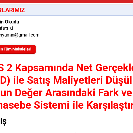
LARIMIZ
in Okudu
fettişi
nyamin@gmail.com
 2 Kapsamında Net Gerçekle
D) ile Satış Maliyetleri Düş
un Değer Arasındaki Fark v
asebe Sistemi ile Karşılaştı
RİŞ