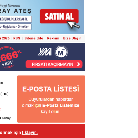
i 2026
RSS
Sitene Ekle
Reklam
Bize Ulaşın
 olmak için
tıklayın.