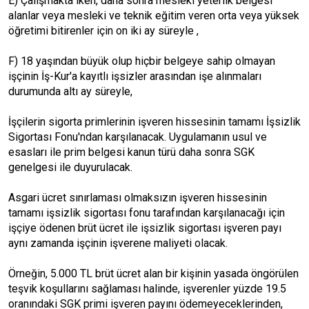
E) Çalışmakta iken, daha sonra mesleki yeterlik belgesi
alanlar veya mesleki ve teknik eğitim veren orta veya yüksek
öğretimi bitirenler için on iki ay süreyle ,
F) 18 yaşından büyük olup hiçbir belgeye sahip olmayan
işçinin İş-Kur'a kayıtlı işsizler arasından işe alınmaları
durumunda altı ay süreyle,
İşçilerin sigorta primlerinin işveren hissesinin tamamı İşsizlik
Sigortası Fonu'ndan karşılanacak. Uygulamanın usul ve
esasları ile prim belgesi kanun türü daha sonra SGK
genelgesi ile duyurulacak.
Asgari ücret sınırlaması olmaksızın işveren hissesinin
tamamı işsizlik sigortası fonu tarafından karşılanacağı için
işçiye ödenen brüt ücret ile işsizlik sigortası işveren payı
aynı zamanda işçinin işverene maliyeti olacak.
Örneğin, 5.000 TL brüt ücret alan bir kişinin yasada öngörülen
teşvik koşullarını sağlaması halinde, işverenler yüzde 19.5
oranındaki SGK primi işveren payını ödemeyeceklerinden,