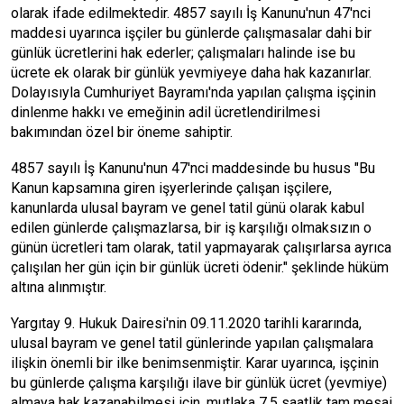
olarak ifade edilmektedir. 4857 sayılı İş Kanunu'nun 47'nci
maddesi uyarınca işçiler bu günlerde çalışmasalar dahi bir
günlük ücretlerini hak ederler; çalışmaları halinde ise bu
ücrete ek olarak bir günlük yevmiyeye daha hak kazanırlar.
Dolayısıyla Cumhuriyet Bayramı'nda yapılan çalışma işçinin
dinlenme hakkı ve emeğinin adil ücretlendirilmesi
bakımından özel bir öneme sahiptir.
4857 sayılı İş Kanunu'nun 47'nci maddesinde bu husus "Bu
Kanun kapsamına giren işyerlerinde çalışan işçilere,
kanunlarda ulusal bayram ve genel tatil günü olarak kabul
edilen günlerde çalışmazlarsa, bir iş karşılığı olmaksızın o
günün ücretleri tam olarak, tatil yapmayarak çalışırlarsa ayrıca
çalışılan her gün için bir günlük ücreti ödenir." şeklinde hüküm
altına alınmıştır.
Yargıtay 9. Hukuk Dairesi'nin 09.11.2020 tarihli kararında,
ulusal bayram ve genel tatil günlerinde yapılan çalışmalara
ilişkin önemli bir ilke benimsenmiştir. Karar uyarınca, işçinin
bu günlerde çalışma karşılığı ilave bir günlük ücret (yevmiye)
almaya hak kazanabilmesi için, mutlaka 7,5 saatlik tam mesai