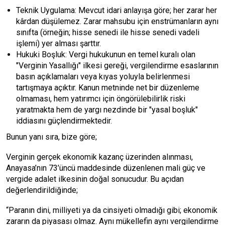
Teknik Uygulama: Mevcut idari anlayışa göre; her zarar her
kârdan düşülemez. Zarar mahsubu için enstrümanların aynı
sınıfta (örneğin; hisse senedi ile hisse senedi vadeli
işlemi) yer alması şarttır.
Hukuki Boşluk: Vergi hukukunun en temel kuralı olan
"Verginin Yasallığı" ilkesi gereği, vergilendirme esaslarının
basın açıklamaları veya kıyas yoluyla belirlenmesi
tartışmaya açıktır. Kanun metninde net bir düzenleme
olmaması, hem yatırımcı için öngörülebilirlik riski
yaratmakta hem de yargı nezdinde bir "yasal boşluk"
iddiasını güçlendirmektedir.
Bunun yanı sıra, bize göre;
Verginin gerçek ekonomik kazanç üzerinden alınması,
Anayasa’nın 73’üncü maddesinde düzenlenen mali güç ve
vergide adalet ilkesinin doğal sonucudur. Bu açıdan
değerlendirildiğinde;
“Paranın dini, milliyeti ya da cinsiyeti olmadığı gibi; ekonomik
zararın da piyasası olmaz. Aynı mükellefin aynı vergilendirme