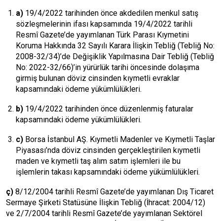
a)
19/4/2022 tarihinden önce akdedilen menkul satış
sözleşmelerinin ifası kapsamında 19/4/2022 tarihli
Resmî Gazete’de yayımlanan Türk Parası Kıymetini
Koruma Hakkında 32 Sayılı Karara İlişkin Tebliğ (Tebliğ No:
2008-32/34)’de Değişiklik Yapılmasına Dair Tebliğ (Tebliğ
No: 2022-32/66)’in yürürlük tarihi öncesinde dolaşıma
girmiş bulunan döviz cinsinden kıymetli evraklar
kapsamındaki ödeme yükümlülükleri.
b)
19/4/2022 tarihinden önce düzenlenmiş faturalar
kapsamındaki ödeme yükümlülükleri.
c)
Borsa
İstanbul AŞ. Kıymetli Madenler ve Kıymetli Taşlar
Piyasası’nda döviz cinsinden gerçekleştirilen kıymetli
maden ve kıymetli taş alım satım işlemleri ile bu
işlemlerin takası kapsamındaki ödeme yükümlülükleri.
ç)
8/12/2004 tarihli Resmî Gazete’de yayımlanan Dış Ticaret
Sermaye Şirketi Statüsüne İlişkin Tebliğ (İhracat: 2004/12)
ve 2/7/2004 tarihli Resmî Gazete’de yayımlanan Sektörel