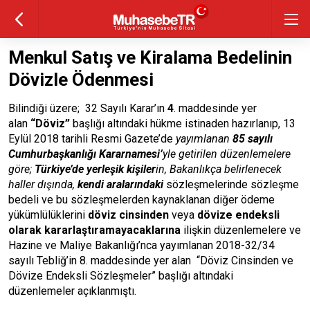
Menkul Satış ve Kiralama Bedelinin
Dövizle Ödenmesi
Bilindiği üzere; 32 Sayılı Karar’ın
4
. maddesinde yer
alan
“
Döviz
”
başlığı altındaki hükme istinaden hazırlanıp, 13
Eylül 2018 tarihli Resmi Gazete’de
yayımlanan
85 sayılı
Cumhurbaşkanlığı Kararnamesi’
yle getirilen düzenlemelere
göre;
Türkiye’de yerleşik kişiler
in, Bakanlıkça belirlenecek
haller dışında,
kendi aralarındaki
sözleşmelerinde sözleşme
bedeli ve bu sözleşmelerden kaynaklanan diğer ödeme
yükümlülüklerini
döviz cinsinden
veya
dövize endeksli
olarak kararlaştıramayacaklarına
ilişkin düzenlemelere ve
Hazine ve Maliye Bakanlığı’nca yayımlanan 2018-32/34
sayılı Tebliğ’in 8. maddesinde yer alan “Döviz Cinsinden ve
Dövize Endeksli Sözleşmeler” başlığı altındaki
düzenlemeler açıklanmıştı.