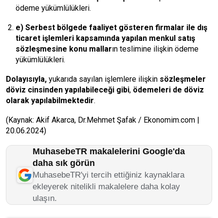
ödeme yükümlülükleri.
e)
Serbest bölgede faaliyet gösteren firmalar
ile dış
ticaret işlemleri kapsamında yapılan menkul satış
sözleşmesine konu mallar
ın teslimine ilişkin ödeme
yükümlülükleri.
Dolayısıyla,
yukarıda sayılan işlemlere ilişkin
sözleşmeler
döviz cinsinden yapılabileceği gibi
,
ödemeleri de döviz
olarak yapılabilmektedir
.
(Kaynak: Akif Akarca, Dr.Mehmet Şafak / Ekonomim.com |
20.06.2024)
MuhasebeTR makalelerini Google'da
daha sık görün
MuhasebeTR'yi tercih ettiğiniz kaynaklara
ekleyerek nitelikli makalelere daha kolay
ulaşın.