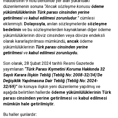
maddesinin 9 nolu bendinde yer alan yukarıdaki
düzenlemenin sonuna
“Ancak sözleşme konusu
ödeme
yükümlülüklerinin Türk parası cinsinden yerine
getirilmesi
ve
kabul edilmesi zorunludur
.”
cümlesi
eklenmişti.
Dolayısıyla
, anılan sözleşmelerde
sözleşme
bedelinin
ve bu sözleşmelerden kaynaklanan diğer ödeme
yükümlülüklerinin döviz cinsinden veya dövize endeksli
olarak kararlaştırılması mümkündü,
ancak
ödeme
yükümlülüklerinin
Türk parası cinsinden yerine
getirilmesi
ve
kabul edilmesi zorunluydu.
Son olarak, 28 Şubat 2024 tarihli Resmi Gazetede
yayımlanan
“Türk Parası Kıymetini Koruma Hakkında 32
Sayılı Karara İlişkin Tebliğ (Tebliğ No: 2008-32/34)’De
Değişiklik Yapılmasına Dair Tebliğ (Tebliğ No: 2024-
32/69)”
ile konuya ilişkin yeni düzenleme yapılmış ve
aşağıda belirtilen hallerde
ödeme yükümlülüklerinin Türk
parası cinsinden yerine getirilmesi
ve
kabul edilmesi
mümkün hale getirilmiştir.
Bu haller şunlardır
: