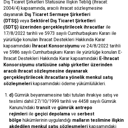
Dış Ticaret Şirketleri Statüsüne İlişkin Tebliğ (İhracat:
2004/4) kapsamında, aracılı ihracat sözleşmesine
dayanarak
Dış Ticaret Sermaye Şirketleri
(DTSŞ)
veya
Sektörel Dış Ticaret Şirketleri
(SDTŞ)
üzerinden gerçekleştirilecek ihracatlar
ile
17/8/2022 tarihli ve 5973 sayılı Cumhurbaşkanı Kararı ile
yürürlüğe konulan İhracat Destekleri Hakkında Karar
kapsamındaki
İhracat Konsorsiyumu
ve 24/8/2022 tarihli
ve 5986 sayılı Cumhurbaşkanı Kararı ile yürürlüğe konulan E-
İhracat Destekleri Hakkında Karar kapsamındaki
E-İhracat
Konsorsiyumu
statüsüne sahip şirketler üzerinden
aracılı ihracat sözleşmesine dayanarak
gerçekleştirilecek ihracatlara yönelik menkul satış
sözleşmeleri
kapsamındaki ödeme yükümlülükleri.
d)
Gümrük beyannamesine tabi tutulan ihrakiye satış ve
teslimi dahil 27/10/1999 tarihli ve 4458 sayılı Gümrük
Kanunu’ndaki
transit
ve
gümrük antrepo
rejimleri
ile
geçici depolama
ve
serbest
bölge
hükümlerinin uygulandığı
malların teslimine ilişkin
akdedilen menkul satış sözleşmeleri
kapsamındaki