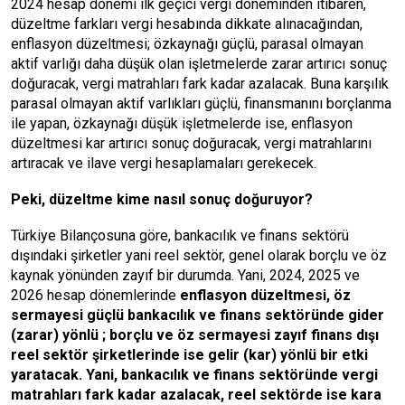
2024 hesap dönemi ilk geçici vergi döneminden itibaren,
düzeltme farkları vergi hesabında dikkate alınacağından,
enflasyon düzeltmesi; özkaynağı güçlü, parasal olmayan
aktif varlığı daha düşük olan işletmelerde zarar artırıcı sonuç
doğuracak, vergi matrahları fark kadar azalacak. Buna karşılık
parasal olmayan aktif varlıkları güçlü, finansmanını borçlanma
ile yapan, özkaynağı düşük işletmelerde ise, enflasyon
düzeltmesi kar artırıcı sonuç doğuracak, vergi matrahlarını
artıracak ve ilave vergi hesaplamaları gerekecek.
Peki, düzeltme kime nasıl sonuç doğuruyor?
Türkiye Bilançosuna göre, bankacılık ve finans sektörü
dışındaki şirketler yani reel sektör, genel olarak borçlu ve öz
kaynak yönünden zayıf bir durumda. Yani, 2024, 2025 ve
2026 hesap dönemlerinde
enflasyon düzeltmesi, öz
sermayesi güçlü bankacılık ve finans sektöründe gider
(zarar) yönlü ; borçlu ve öz sermayesi zayıf finans dışı
reel sektör şirketlerinde ise gelir (kar) yönlü bir etki
yaratacak. Yani, bankacılık ve finans sektöründe vergi
matrahları fark kadar azalacak, reel sektörde ise kara