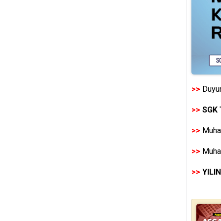
>>
Duyur
>>
SGK 
>>
Muhas
>>
Muhas
>>
YILI