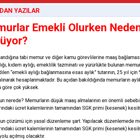
DAN YAZILAR
urlar Emekli Olurken Neden
üyor?
andığına tabi memur ve diğer kamu görevlilerine maaş bağlamasın
lığı, kıdem aylığı, emeklilik tazminatı ve yürürlükte bulunan mem
len “emekli aylığı bağlanmasına esas aylık” tutarının, 25 yıl için %
alınarak hesaplanmaktadır. Bu açıdan bakıldığında memurların aylı
ra göre çok yüksek.
un nerede? Memurların düşük maaş almalarının en önemli sebebi 
rındaki ücret kalemlerinin tamamından SGK primi (kesenek) kesil
un çözümü için yasal düzenleme şart. Yapılacak düzenlemede me
rındaki ücret kalemlerinin tamamından SGK primi (kesenek) kesi
olu açılmış olacaktır.