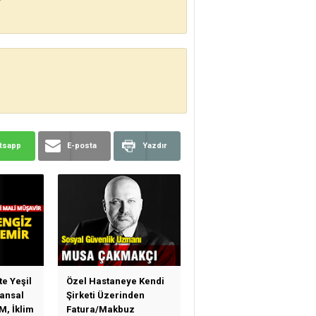
?
tsapp
E-posta
Yazdır
te Yeşil
Özel Hastaneye Kendi
ansal
Şirketi Üzerinden
M, İklim
Fatura/Makbuz