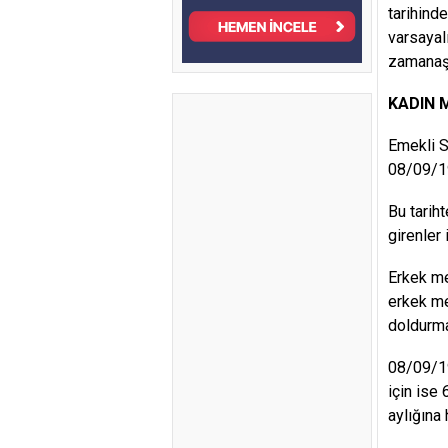
tarihind
varsayal
zamanaşı
KADIN 
Emekli S
08/09/19
Bu tarih
girenler
Erkek me
erkek me
doldurma
08/09/19
için ise
aylığına