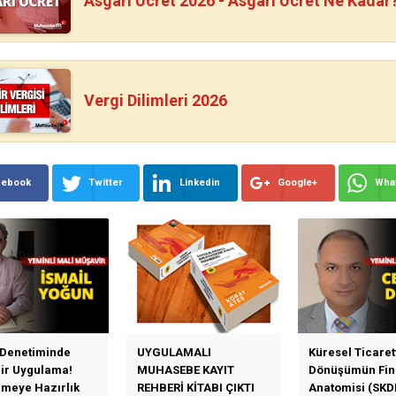
Asgari Ücret 2026 - Asgari Ücret Ne Kadar
Vergi Dilimleri 2026
cebook
Twitter
Linkedin
Google+
Wha
 Denetiminde
UYGULAMALI
Küresel Ticaret
Bir Uygulama!
MUHASEBE KAYIT
Dönüşümün Fin
emeye Hazırlık
REHBERİ KİTABI ÇIKTI
Anatomisi (SKD