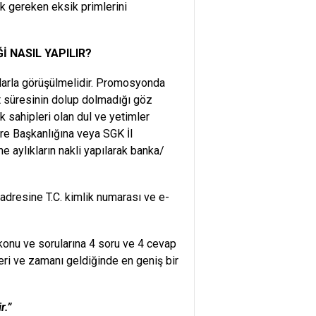
k gereken eksik primlerini
 NASIL YAPILIR?
larla görüşülmelidir. Promosyonda
t süresinin dolup dolmadığı göz
 sahipleri olan dul ve yetimler
ire Başkanlığına veya SGK İl
e aylıkların nakli yapılarak banka/
 adresine T.C. kimlik numarası ve e-
konu ve sorularına 4 soru ve 4 cevap
eri ve zamanı geldiğinde en geniş bir
r.”