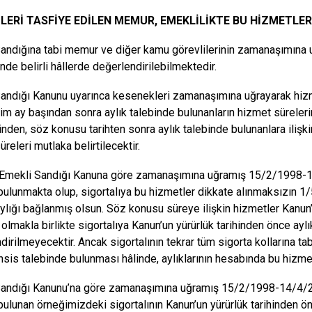
LERİ TASFİYE EDİLEN MEMUR, EMEKLİLİKTE BU HİZMETLER
andığına tabi memur ve diğer kamu görevlilerinin zamanaşımına u
nde belirli hâllerde değerlendirilebilmektedir.
andığı Kanunu uyarınca kesenekleri zamanaşımına uğrayarak hizmet
m ay başından sonra aylık talebinde bulunanların hizmet süreleri
inden, söz konusu tarihten sonra aylık talebinde bulunanlara ilişki
releri mutlaka belirtilecektir.
Emekli Sandığı Kanuna göre zamanaşımına uğramış 15/2/1998-14
bulunmakta olup, sigortalıya bu hizmetler dikkate alınmaksızın 
aylığı bağlanmış olsun. Söz konusu süreye ilişkin hizmetler Kanun’un
 olmakla birlikte sigortalıya Kanun’un yürürlük tarihinden önce ay
dirilmeyecektir. Ancak sigortalının tekrar tüm sigorta kollarına ta
ahsis talebinde bulunması hâlinde, aylıklarının hesabında bu hizmet
andığı Kanunu’na göre zamanaşımına uğramış 15/2/1998-14/4/20
bulunan örneğimizdeki sigortalının Kanun’un yürürlük tarihinden