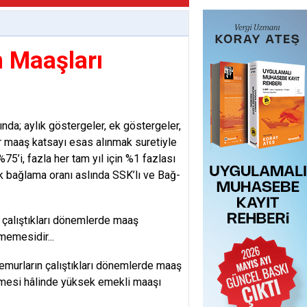
 Maaşları
da; aylık göstergeler, ek göstergeler,
ur maaş katsayı esas alınmak suretiyle
75’i, fazla her tam yıl için %1 fazlası
k bağlama oranı aslında SSK’lı ve Bağ-
çalıştıkları dönemlerde maaş
memesidir...
murların çalıştıkları dönemlerde maaş
lmesi hâlinde yüksek emekli maaşı