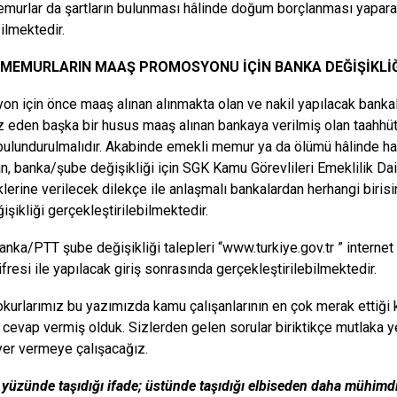
murlar da şartların bulunması hâlinde doğum borçlanması yapara
ilmektedir.
 MEMURLARIN MAAŞ PROMOSYONU İÇİN BANKA DEĞİŞİKLİĞİ
n için önce maaş alınan alınmakta olan ve nakil yapılacak banka
 eden başka bir husus maaş alınan bankaya verilmiş olan taahhü
ulundurulmalıdır. Akabinde emekli memur ya da ölümü hâlinde hak
an, banka/şube değişikliği için SGK Kamu Görevlileri Emeklilik Da
lerine verilecek dilekçe ile anlaşmalı bankalardan herhangi birisin
işikliği gerçekleştirilebilmektedir.
banka/PTT şube değişikliği talepleri “www.turkiye.gov.tr ” internet
fresi ile yapılacak giriş sonrasında gerçekleştirilebilmektedir.
okurlarımız bu yazımızda kamu çalışanlarının en çok merak ettiği 
 cevap vermiş olduk. Sizlerden gelen sorular biriktikçe mutlaka y
yer vermeye çalışacağız.
 yüzünde taşıdığı ifade; üstünde taşıdığı elbiseden daha mühimdi