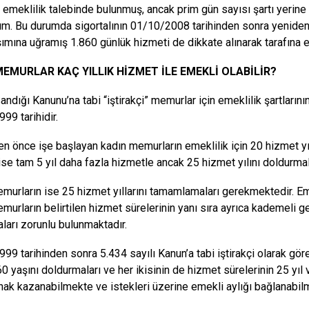
e emeklilik talebinde bulunmuş, ancak prim gün sayısı şartı yerine 
ım. Bu durumda sigortalının 01/10/2008 tarihinden sonra yenide
mına uğramış 1.860 günlük hizmeti de dikkate alınarak tarafına em
MEMURLAR KAÇ YILLIK HİZMET İLE EMEKLİ OLABİLİR?
andığı Kanunu’na tabi “iştirakçi” memurlar için emeklilik şartların
99 tarihidir.
ten önce işe başlayan kadın memurların emeklilik için 20 hizmet yıl
 ise tam 5 yıl daha fazla hizmetle ancak 25 hizmet yılını doldurmal
murların ise 25 hizmet yıllarını tamamlamaları gerekmektedir. Em
murların belirtilen hizmet sürelerinin yanı sıra ayrıca kademeli ge
ları zorunlu bulunmaktadır.
99 tarihinden sonra 5.434 sayılı Kanun’a tabi iştirakçi olarak gör
 60 yaşını doldurmaları ve her ikisinin de hizmet sürelerinin 25 yıl
 hak kazanabilmekte ve istekleri üzerine emekli aylığı bağlanabil