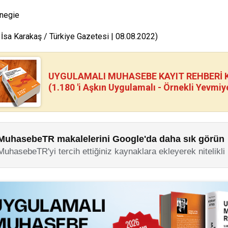
rnegie
 İsa Karakaş / Türkiye Gazetesi | 08.08.2022)
UYGULAMALI MUHASEBE KAYIT REHBERİ Kİ
(1.180 'i Aşkın Uygulamalı - Örnekli Yevmiy
MuhasebeTR makalelerini Google'da daha sık görün
MuhasebeTR'yi tercih ettiğiniz kaynaklara ekleyerek nitelikli