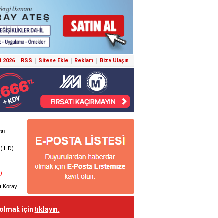
i 2026
RSS
Sitene Ekle
Reklam
Bize Ulaşın
 olmak için
tıklayın.