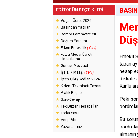
BASIN
EDİTÖRÜN SEÇTİKLERİ
Asgari Ücret 2026
Mem
Basından Yazılar
Bordro Parametreleri
Düş
Doğum Yardımı
Erken Emeklilik
(Yeni)
Fazla Mesai Ücreti
Emekli S
Hesaplama
taban ay
Güncel Mevzuat
hesap edi
İşsizlik Maaşı
(Yeni)
dikkate 
İşten Çıkış Kodları 2026
Kur’lula
Kıdem Tazminatı Tavanı
Pratik Bilgiler
Peki sor
Soru-Cevap
bordrola
Tek Düzen Hesap Planı
Torba Yasa
Bu sorun
Vergi Affı
bordrola
Yazarlarımız
almanın y