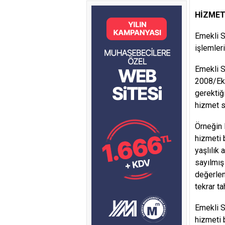
HİZMET
Emekli S
işlemleri
Emekli S
2008/Eki
gerektiğ
hizmet sü
Örneğin 
hizmeti 
yaşlılık 
sayılmış
değerlen
tekrar t
Emekli S
hizmeti 