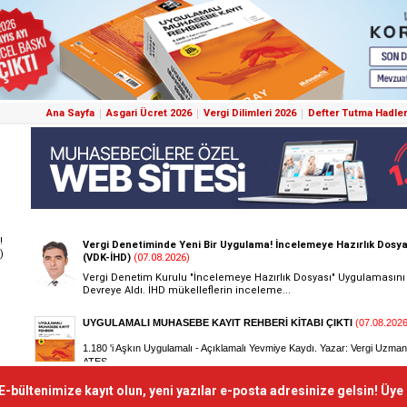
Ana Sayfa
Asgari Ücret 2026
Vergi Dilimleri 2026
Defter Tutma Hadler
!
)
E-bültenimize kayıt olun, yeni yazılar e-posta adresinize gelsin! Üye