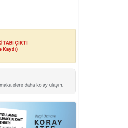
TABI ÇIKTI
e Kaydı)
 makalelere daha kolay ulaşın.