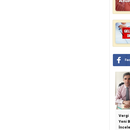
Fa
Vergi
Yeni 
İncel