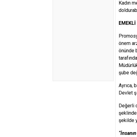
Kadın me
doldurab
EMEKLİ
Promosyo
önem arz
önünde b
tarafınd
Müdürlük
şube değ
Ayrıca, 
Devlet şi
Değerli 
şeklinde
şekilde 
“İnsanın