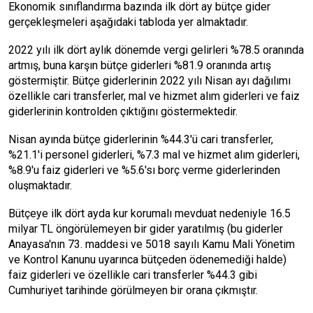
Ekonomik sınıflandırma bazında ilk dört ay bütçe gider
gerçekleşmeleri aşağıdaki tabloda yer almaktadır.
2022 yılı ilk dört aylık dönemde vergi gelirleri %78.5 oranında
artmış, buna karşın bütçe giderleri %81.9 oranında artış
göstermiştir. Bütçe giderlerinin 2022 yılı Nisan ayı dağılımı
özellikle cari transferler, mal ve hizmet alım giderleri ve faiz
giderlerinin kontrolden çıktığını göstermektedir.
Nisan ayında bütçe giderlerinin %44.3'ü cari transferler,
%21.1'i personel giderleri, %7.3 mal ve hizmet alım giderleri,
%8.9'u faiz giderleri ve %5.6'sı borç verme giderlerinden
oluşmaktadır.
Bütçeye ilk dört ayda kur korumalı mevduat nedeniyle 16.5
milyar TL öngörülemeyen bir gider yaratılmış (bu giderler
Anayasa'nın 73. maddesi ve 5018 sayılı Kamu Mali Yönetim
ve Kontrol Kanunu uyarınca bütçeden ödenemediği halde)
faiz giderleri ve özellikle cari transferler %44.3 gibi
Cumhuriyet tarihinde görülmeyen bir orana çıkmıştır.