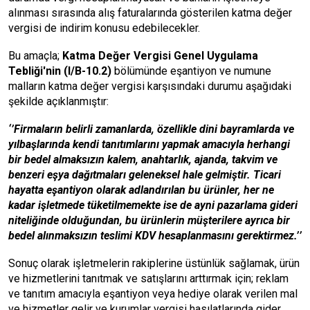
alınması sırasında alış faturalarında gösterilen katma değer
vergisi de indirim konusu edebilecekler.
Bu amaçla;
Katma Değer Vergisi Genel Uygulama
Tebliği'nin (I/B-10.2)
bölümünde eşantiyon ve numune
malların katma değer vergisi karşısındaki durumu aşağıdaki
şekilde açıklanmıştır:
‘’Firmaların belirli zamanlarda, özellikle dini bayramlarda ve
yılbaşlarında kendi tanıtımlarını yapmak amacıyla herhangi
bir bedel almaksızın kalem, anahtarlık, ajanda, takvim ve
benzeri eşya dağıtmaları geleneksel hale gelmiştir. Ticari
hayatta eşantiyon olarak adlandırılan bu ürünler, her ne
kadar işletmede tüketilmemekte ise de ayni pazarlama gideri
niteliğinde olduğundan, bu ürünlerin müşterilere ayrıca bir
bedel alınmaksızın teslimi KDV hesaplanmasını gerektirmez.’’
Sonuç olarak işletmelerin rakiplerine üstünlük sağlamak, ürün
ve hizmetlerini tanıtmak ve satışlarını arttırmak için; reklam
ve tanıtım amacıyla eşantiyon veya hediye olarak verilen mal
ve hizmetler gelir ve kurumlar vergisi hasılatlarında gider