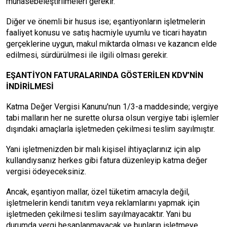
muhasebeleştirilmeleri gerekir.
Diğer ve önemli bir husus ise; eşantiyonların işletmelerin
faaliyet konusu ve satış hacmiyle uyumlu ve ticari hayatın
gerçeklerine uygun, makul miktarda olması ve kazancın elde
edilmesi, sürdürülmesi ile ilgili olması gerekir.
EŞANTİYON FATURALARINDA GÖSTERİLEN KDV’NİN
İNDİRİLMESİ
Katma Değer Vergisi Kanunu'nun 1/3-a maddesinde; vergiye
tabi malların her ne surette olursa olsun vergiye tabi işlemler
dışındaki amaçlarla işletmeden çekilmesi teslim sayılmıştır.
Yani işletmenizden bir malı kişisel ihtiyaçlarınız için alıp
kullandıysanız herkes gibi fatura düzenleyip katma değer
vergisi ödeyeceksiniz.
Ancak, eşantiyon mallar, özel tüketim amacıyla değil,
işletmelerin kendi tanıtım veya reklamlarını yapmak için
işletmeden çekilmesi teslim sayılmayacaktır. Yani bu
durumda vergi hesaplanmayacak ve bunların işletmeye