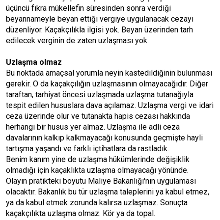
üçüncü fıkra mükellefin süresinden sonra verdiği
beyannameyle beyan ettiği vergiye uygulanacak cezayı
düzenliyor. Kaçakçılıkla ilgisi yok. Beyan üzerinden tarh
edilecek verginin de zaten uzlaşması yok.
Uzlaşma
olmaz
Bu noktada amaçsal yorumla neyin kastedildiğinin bulunması
gerekir. O da kaçakçılığın uzlaşmasının olmayacağıdır. Diğer
taraftan, tarhiyat öncesi uzlaşmada uzlaşma tutanağıyla
tespit edilen hususlara dava açılamaz. Uzlaşma vergi ve idari
ceza üzerinde olur ve tutanakta hapis cezası hakkında
herhangi bir husus yer almaz. Uzlaşma ile adli ceza
davalarının kalkıp kalkmayacağı konusunda geçmişte hayli
tartışma yaşandı ve farklı içtihatlara da rastladık.
Benim kanım yine de uzlaşma hükümlerinde değişiklik
olmadığı için kaçaklıkta uzlaşma olmayacağı yönünde.
Olayın pratikteki boyutu Maliye Bakanlığı'nın uygulaması
olacaktır. Bakanlık bu tür uzlaşma taleplerini ya kabul etmez,
ya da kabul etmek zorunda kalırsa uzlaşmaz. Sonuçta
kaçakçılıkta uzlaşma olmaz. Kör ya da topal.