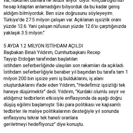
var, hükümet bunlara ne tedbir alıyor' diyor. Kılıçdaroğlu'nun
hesap kitaptan anlamadığını biliyorduk da bu kadar geniş
aldığını bilmiyorduk. Ben size doğrusunu söyleyeyim.
Türkiye'de 27.5 milyon çalışan var. Açıklanan işsizlik oranı
yüzde 12.6. Yani çalışan nüfusun yüzde 12.6'sı çarptığınızda
yaklaşık 3.5 milyon."
5 AYDA 1.2 MİLYON İSTİHDAM AÇILDI
Başbakan Binali Yıldırım, Cumhurbaşkanı Recep
Tayyip Erdoğan tarafından başlatılan
istihdam seferberliğinde ulaşılan son rakamları da açıkladı.
İstihdam seferberliğiyle beraber yıl başından bu tarafa tam 1
milyon 200 bin işsize yeni iş bulduklarını, iş alanı
oluşturduklarını ifade eden Yıldırım, "Hedefimiz işsizliği tek
haneye düşürmektir" dedi. Yıldırım, "Kurdaki olumlu seyir ve
aldığımız tedbirlerin etkisiyle enflasyonda da aşağı doğru
düşüş eğilimi başlamıştır. Sıkı para politikası ve kapsamlı
tedbirler ile maliye politikalarının desteğiyle yıl sonunda
enflasyonu tekrar tek haneli oranlara
geriletmeyi hedefliyoruz" diye konuştu..