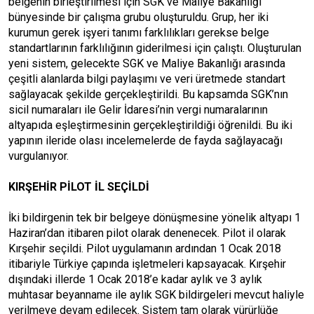
belgenin birleştirilmesi için SGK ve Maliye Bakanlığı
bünyesinde bir çalışma grubu oluşturuldu. Grup, her iki
kurumun gerek işyeri tanımı farklılıkları gerekse belge
standartlarının farklılığının giderilmesi için çalıştı. Oluşturulan
yeni sistem, gelecekte SGK ve Maliye Bakanlığı arasında
çeşitli alanlarda bilgi paylaşımı ve veri üretmede standart
sağlayacak şekilde gerçekleştirildi. Bu kapsamda SGK’nın
sicil numaraları ile Gelir İdaresi’nin vergi numaralarının
altyapıda eşleştirmesinin gerçekleştirildiği öğrenildi. Bu iki
yapının ileride olası incelemelerde de fayda sağlayacağı
vurgulanıyor.
KIRŞEHİR PİLOT İL SEÇİLDİ
İki bildirgenin tek bir belgeye dönüşmesine yönelik altyapı 1
Haziran’dan itibaren pilot olarak denenecek. Pilot il olarak
Kırşehir seçildi. Pilot uygulamanın ardından 1 Ocak 2018
itibariyle Türkiye çapında işletmeleri kapsayacak. Kırşehir
dışındaki illerde 1 Ocak 2018’e kadar aylık ve 3 aylık
muhtasar beyanname ile aylık SGK bildirgeleri mevcut haliyle
verilmeye devam edilecek. Sistem tam olarak yürürlüğe