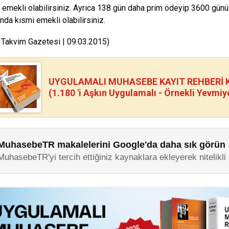
e emekli olabilirsiniz. Ayrıca 138 gün daha prim ödeyip 3600 gün
nda kısmi emekli olabilirsiniz.
 Takvim Gazetesi | 09.03.2015)
UYGULAMALI MUHASEBE KAYIT REHBERİ Kİ
(1.180 'i Aşkın Uygulamalı - Örnekli Yevmiy
MuhasebeTR makalelerini Google'da daha sık görün
MuhasebeTR'yi tercih ettiğiniz kaynaklara ekleyerek nitelikli