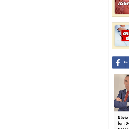
Fa
Döviz
İçin 