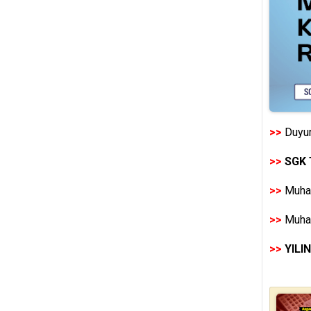
>>
Duyur
>>
SGK 
>>
Muhas
>>
Muhas
>>
YILI