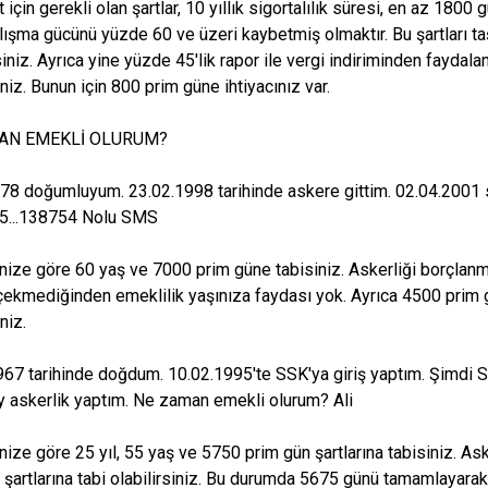
 için gerekli olan şartlar, 10 yıllık sigortalılık süresi, en az 18
lışma gücünü yüzde 60 ve üzeri kaybetmiş olmaktır. Bu şartları ta
siniz. Ayrıca yine yüzde 45'lik rapor ile vergi indiriminden faydal
iniz. Bunun için 800 prim güne ihtiyacınız var.
AN EMEKLİ OLURUM?
78 doğumluyum. 23.02.1998 tarihinde askere gittim. 02.04.2001 s
 5...138754 Nolu SMS
şinize göre 60 yaş ve 7000 prim güne tabisiniz. Askerliği borçlanm
ekmediğinden emeklilik yaşınıza faydası yok. Ayrıca 4500 prim 
iniz.
67 tarihinde doğdum. 10.02.1995'te SSK'ya giriş yaptım. Şimdi S
ay askerlik yaptım. Ne zaman emekli olurum? Ali
şinize göre 25 yıl, 55 yaş ve 5750 prim gün şartlarına tabisiniz. A
 şartlarına tabi olabilirsiniz. Bu durumda 5675 günü tamamlayara