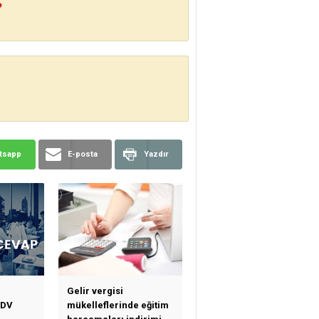
?
tsapp
E-posta
Yazdır
Gelir vergisi
KDV
mükelleflerinde eğitim