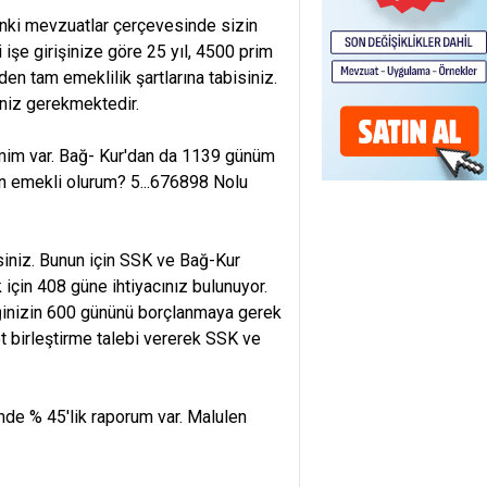
 anki mevzuatlar çerçevesinde sizin
 işe girişinize göre 25 yıl, 4500 prim
en tam emeklilik şartlarına tabisiniz.
eniz gerekmektedir.
mim var. Bağ- Kur'dan da 1139 günüm
n emekli olurum? 5...676898 Nolu
siniz. Bunun için SSK ve Bağ-Kur
in 408 güne ihtiyacınız bulunuyor.
iğinizin 600 gününü borçlanmaya gerek
t birleştirme talebi vererek SSK ve
de % 45'lik raporum var. Malulen