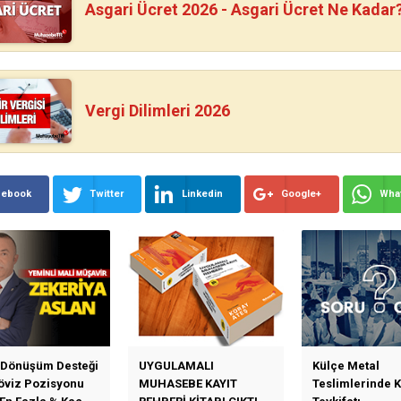
Asgari Ücret 2026 - Asgari Ücret Ne Kadar
Vergi Dilimleri 2026
cebook
Twitter
Linkedin
Google+
Wha
 Dönüşüm Desteği
UYGULAMALI
Külçe Metal
Döviz Pozisyonu
MUHASEBE KAYIT
Teslimlerinde 