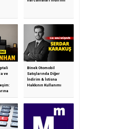
harcamaları indirimi
ptali
Binek Otomobil
a ve
Satışlarında Diğer
İndirim & İstisna
leşim:
Hakkının Kullanımı
arına
sas
e