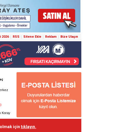
i 2026
RSS
Sitene Ekle
Reklam
Bize Ulaşın
 olmak için
tıklayın.