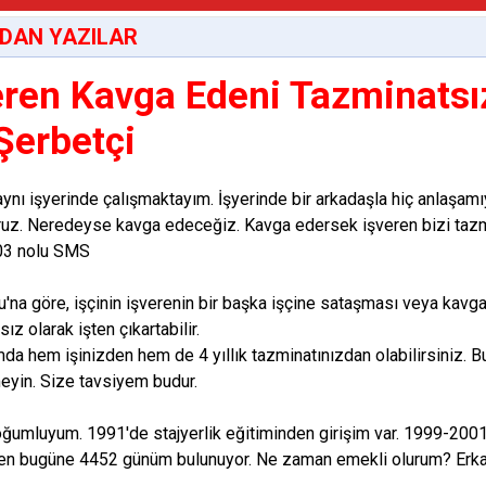
DAN YAZILAR
eren Kavga Edeni Tazminatsız 
 Şerbetçi
 aynı işyerinde çalışmaktayım. İşyerinde bir arkadaşla hiç anlaşa
oruz. Neredeyse kavga edeceğiz. Kavga edersek işveren bizi tazmi
603 nolu SMS
u'na göre, işçinin işverenin bir başka işçine sataşması veya kavga
ız olarak işten çıkartabilir.
da hem işinizden hem de 4 yıllık tazminatınızdan olabilirsiniz. B
meyin. Size tavsiyem budur.
umluyum. 1991'de stajyerlik eğitiminden girişim var. 1999-2001
den bugüne 4452 günüm bulunuyor. Ne zaman emekli olurum? Er