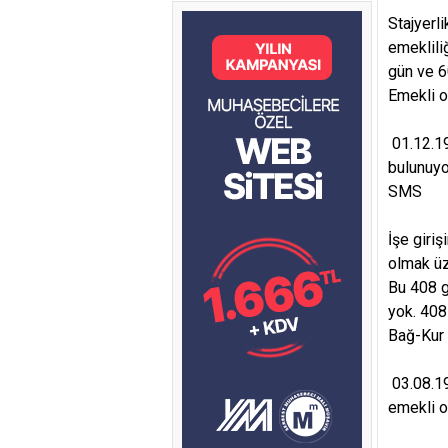
Stajyerl
emekliliğ
gün ve 6
Emekli o
01.12.19
bulunuyo
SMS
İşe giri
olmak üz
Bu 408 g
yok. 408
Bağ-Kur h
03.08.19
emekli o