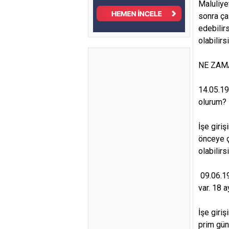
Maluliyet
sonra ça
edebilir
olabilirs
NE ZAM
14.05.19
olurum?
İşe giri
önceye ç
olabilirs
09.06.19
var. 18 
İşe giri
prim gün