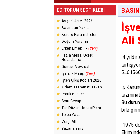
BASIN
EDİTÖRÜN SEÇTİKLERİ
Asgari Ücret 2026
İşv
Basından Yazılar
Bordro Parametreleri
Ali
Doğum Yardımı
Erken Emeklilik
(Yeni)
Fazla Mesai Ücreti
4 yıldır
Hesaplama
tartışıy
Güncel Mevzuat
5...615
İşsizlik Maaşı
(Yeni)
İşten Çıkış Kodları 2026
İş Kanun
Kıdem Tazminatı Tavanı
Pratik Bilgiler
tazminats
Soru-Cevap
Bu durum
Tek Düzen Hesap Planı
bile gir
Torba Yasa
Vergi Affı
1975 doğ
Yazarlarımız
Ekim'in