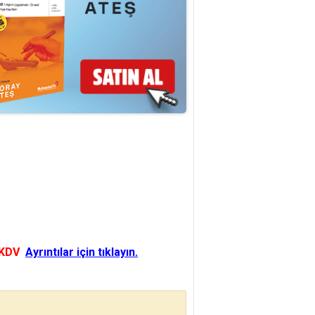
 KDV
Ayrıntılar için tıklayın.