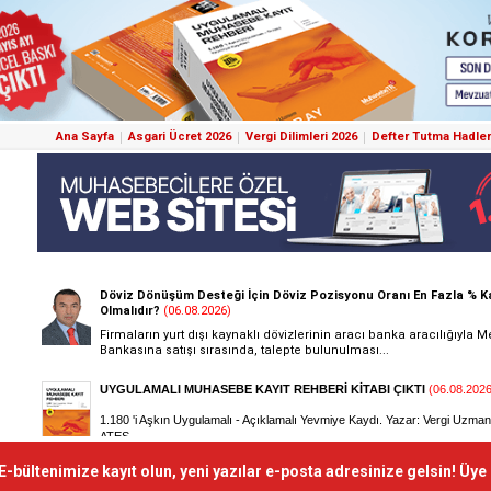
Ana Sayfa
Asgari Ücret 2026
Vergi Dilimleri 2026
Defter Tutma Hadler
E-bültenimize kayıt olun, yeni yazılar e-posta adresinize gelsin! Üye