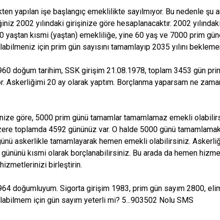
ikten yapılan işe başlangıç emeklilikte sayılmıyor. Bu nedenle şu
iniz 2002 yılındaki girişinize göre hesaplanacaktır. 2002 yılındaki
0 yaştan kısmi (yaştan) emekliliğe, yine 60 yaş ve 7000 prim günd
labilmeniz için prim gün sayısını tamamlayıp 2035 yılını beklem
60 doğum tarihim, SSK girişim 21.08.1978, toplam 3453 gün pri
r. Askerliğimi 20 ay olarak yaptım. Borçlanma yaparsam ne zama
şinize göre, 5000 prim günü tamamlar tamamlamaz emekli olabilir
ere toplamda 4592 gününüz var. O halde 5000 günü tamamlamak iç
ünü askerlikle tamamlayarak hemen emekli olabilirsiniz. Askerl
 gününü kısmi olarak borçlanabilirsiniz. Bu arada da hemen hizme
izmetlerinizi birleştirin.
64 doğumluyum. Sigorta girişim 1983, prim gün sayım 2800, elim
labilmem için gün sayım yeterli mi? 5...903502 Nolu SMS