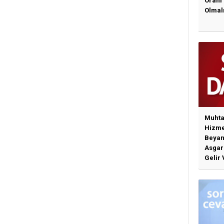
Oranı
Olmal
Muhta
Hizme
Beyan
Asgari
Gelir 
Günce
İlişki