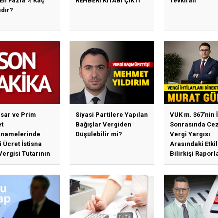
 En Fazla % Kaç
REHBERİ KİTABI ÇIKTI
Tevkifatı
ıdır?
sar ve Prim
Siyasi Partilere Yapılan
VUK m. 367’nin İ
t
Bağışlar Vergiden
Sonrasında Cez
namelerinde
Düşülebilir mi?
Vergi Yargısı
 Ücret İstisna
Arasındaki Etki
Vergisi Tutarının
Bilirkişi Raporl
llenmesine
Bağımlılık, İhti
n Duyuru
Mahkemeleri v
Yargı...