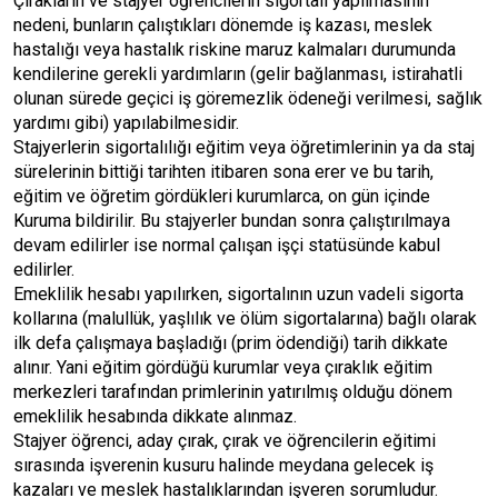
Çırakların ve stajyer öğrencilerin sigortalı yapılmasının
nedeni, bunların çalıştıkları dönemde iş kazası, meslek
hastalığı veya hastalık riskine maruz kalmaları durumunda
kendilerine gerekli yardımların (gelir bağlanması, istirahatli
olunan sürede geçici iş göremezlik ödeneği verilmesi, sağlık
yardımı gibi) yapılabilmesidir.
Stajyerlerin sigortalılığı eğitim veya öğretimlerinin ya da staj
sürelerinin bittiği tarihten itibaren sona erer ve bu tarih,
eğitim ve öğretim gördükleri kurumlarca, on gün içinde
Kuruma bildirilir. Bu stajyerler bundan sonra çalıştırılmaya
devam edilirler ise normal çalışan işçi statüsünde kabul
edilirler.
Emeklilik hesabı yapılırken, sigortalının uzun vadeli sigorta
kollarına (malullük, yaşlılık ve ölüm sigortalarına) bağlı olarak
ilk defa çalışmaya başladığı (prim ödendiği) tarih dikkate
alınır. Yani eğitim gördüğü kurumlar veya çıraklık eğitim
merkezleri tarafından primlerinin yatırılmış olduğu dönem
emeklilik hesabında dikkate alınmaz.
Stajyer öğrenci, aday çırak, çırak ve öğrencilerin eğitimi
sırasında işverenin kusuru halinde meydana gelecek iş
kazaları ve meslek hastalıklarından işveren sorumludur.