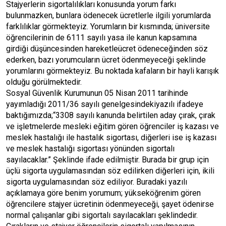
Stajyerlerin sigortalılıkları konusunda yorum farkı
bulunmazken, bunlara ödenecek ücretlerle ilgili yorumlarda
farklılıklar görmekteyiz. Yorumların bir kısmında; üniversite
öğrencilerinin de 6111 sayılı yasa ile kanun kapsamına
girdiği düşüncesinden hareketleücret ödeneceğinden söz
ederken, bazı yorumcuların ücret ödenmeyeceği şeklinde
yorumlarını görmekteyiz. Bu noktada kafaların bir hayli karışık
olduğu görülmektedir.
Sosyal Güvenlik Kurumunun 05 Nisan 2011 tarihinde
yayımladığı 2011/36 sayılı genelgesindekiyazılı ifadeye
baktığımızda;“3308 sayılı kanunda belirtilen aday çırak, çırak
ve işletmelerde mesleki eğitim gören öğrenciler iş kazası ve
meslek hastalığı ile hastalık sigortası, diğerleri ise iş kazası
ve meslek hastalığı sigortası yönünden sigortalı
sayılacaklar.” Şeklinde ifade edilmiştir. Burada bir grup için
üçlü sigorta uygulamasından söz edilirken diğerleri için, ikili
sigorta uygulamasından söz ediliyor. Buradaki yazılı
açıklamaya göre benim yorumum; yükseköğrenim gören
öğrencilere stajyer ücretinin ödenmeyeceği, şayet ödenirse
normal çalışanlar gibi sigortalı sayılacakları şeklindedir.