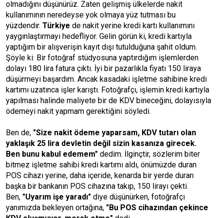
olmadığını düşünürüz. Zaten gelişmiş ülkelerde nakit
kullanımının neredeyse yok olmaya yüz tutması bu
yüzdendir.
Türkiye
de nakit yerine kredi kartı kullanımını
yaygınlaştırmayı hedefliyor. Gelin görün ki, kredi kartıyla
yaptığım bir alışverişin kayıt dışı tutulduğuna şahit oldum.
Şöyle ki: Bir fotoğraf stüdyosuna yaptırdığım işlemlerden
dolayı 180 lira fatura çıktı. İyi bir pazarlıkla fiyatı 150 liraya
düşürmeyi başardım. Ancak kasadaki işletme sahibine kredi
kartımı uzatınca işler karıştı. Fotoğrafçı, işlemin kredi kartıyla
yapılması halinde maliyete bir de KDV bineceğini, dolayısıyla
ödemeyi nakit yapmam gerektiğini söyledi.
Ben de,
"Size nakit ödeme yaparsam, KDV tutarı olan
yaklaşık 25 lira devletin değil sizin kasanıza girecek.
Ben bunu kabul edemem"
dedim. İlginçtir, sözlerim biter
bitmez işletme sahibi kredi kartımı aldı, önümüzde duran
POS cihazı yerine, daha içeride, kenarda bir yerde duran
başka bir bankanın POS cihazına takıp, 150 lirayı çekti.
Ben,
"Uyarım işe yaradı"
diye düşünürken, fotoğrafçı
yanımızda bekleyen ortağına,
"Bu POS cihazından çekince