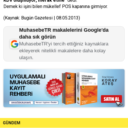
KDV oluşmuyor, merak etme"
dedi.
Demek ki işini bilen mükellef POS kapanına girmiyor.
(Kaynak: Bugün Gazetesi | 08.05.2013)
MuhasebeTR makalelerini Google'da
daha sık görün
MuhasebeTR'yi tercih ettiğiniz kaynaklara
ekleyerek nitelikli makalelere daha kolay
ulaşın.
GÜNDEM