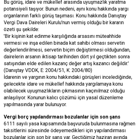
Bu görüş, idare ve mükellef arasında uyuşmazlık yaratma
potansiyeli taşıyor. Bunun nedeni, aynı konu hakkında yargı
organlarının farklı görüş taşıması. Konu hakkında Danıştay
Vergi Dava Daireleri Kurulu'nun vermiş olduğu bir kararın
özeti şu şekilde:
'Bir kişinin kat edinme karşılığında arsasını müteahhide
vermesi ve inşa edilen binada kat sahibi olması servetin
değerlendirilmesi, servetin biçim değiştirmesi olduğundan,
dairelerin arsanın iktisap tarihinden dört yıl geçtikten sonra
satışından elde edilen kazanç değer artış kazancı değildir.'
(Danıştay VDDK, E: 2004/51, K: 2004/80)
İdarenin ve yargının konu hakkındaki görüşleri incelediğinde,
gelecekte idare ve mükellef hakkında yargılamaya konu
olabilecek uyuşmazlıkların çıkmasının kaçınılmaz olduğu
anlaşılıyor. Konunun kalıcı çözümü için yasal düzenleme
yapılmasında yarar bulunuyor.
Vergi borç yapılandırması bozulanlar için son şans
6111 sayılı yasa kapsamında başvuruda bulunmasına rağmen
taksitlerini süresinde ödeyemedikleri için yapılandırması
bozulanlar için son bir şans var. Geçtiğimiz haziran ayında