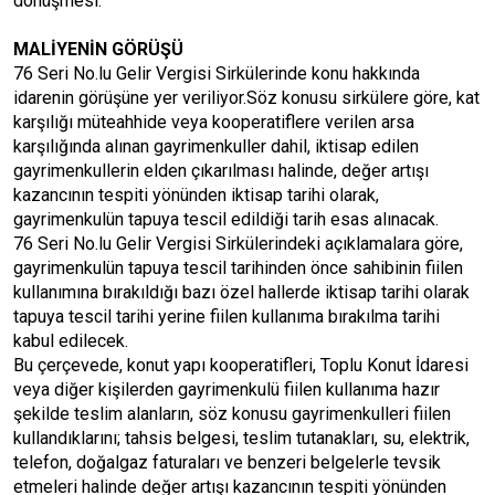
dönüşmesi.
MALİYENİN GÖRÜŞÜ
76 Seri No.lu Gelir Vergisi Sirkülerinde konu hakkında
idarenin görüşüne yer veriliyor.Söz konusu sirkülere göre, kat
karşılığı müteahhide veya kooperatiflere verilen arsa
karşılığında alınan gayrimenkuller dahil, iktisap edilen
gayrimenkullerin elden çıkarılması halinde, değer artışı
kazancının tespiti yönünden iktisap tarihi olarak,
gayrimenkulün tapuya tescil edildiği tarih esas alınacak.
76 Seri No.lu Gelir Vergisi Sirkülerindeki açıklamalara göre,
gayrimenkulün tapuya tescil tarihinden önce sahibinin fiilen
kullanımına bırakıldığı bazı özel hallerde iktisap tarihi olarak
tapuya tescil tarihi yerine fiilen kullanıma bırakılma tarihi
kabul edilecek.
Bu çerçevede, konut yapı kooperatifleri, Toplu Konut İdaresi
veya diğer kişilerden gayrimenkulü fiilen kullanıma hazır
şekilde teslim alanların, söz konusu gayrimenkulleri fiilen
kullandıklarını; tahsis belgesi, teslim tutanakları, su, elektrik,
telefon, doğalgaz faturaları ve benzeri belgelerle tevsik
etmeleri halinde değer artışı kazancının tespiti yönünden