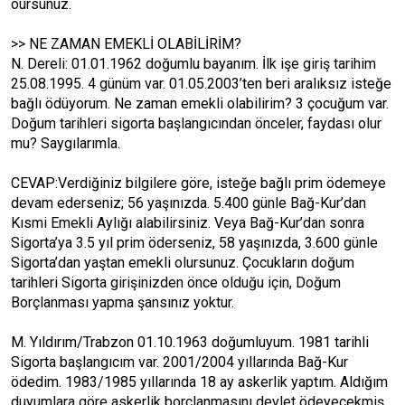
oursunuz.
>> NE ZAMAN EMEKLİ OLABİLİRİM?
N. Dereli: 01.01.1962 doğumlu bayanım. İlk işe giriş tarihim
25.08.1995. 4 günüm var. 01.05.2003’ten beri aralıksız isteğe
bağlı ödüyorum. Ne zaman emekli olabilirim? 3 çocuğum var.
Doğum tarihleri sigorta başlangıcından önceler, faydası olur
mu? Saygılarımla.
CEVAP:Verdiğiniz bilgilere göre, isteğe bağlı prim ödemeye
devam ederseniz; 56 yaşınızda. 5.400 günle Bağ-Kur’dan
Kısmi Emekli Aylığı alabilirsiniz. Veya Bağ-Kur’dan sonra
Sigorta’ya 3.5 yıl prim öderseniz, 58 yaşınızda, 3.600 günle
Sigorta’dan yaştan emekli olursunuz. Çocukların doğum
tarihleri Sigorta girişinizden önce olduğu için, Doğum
Borçlanması yapma şansınız yoktur.
M. Yıldırım/Trabzon 01.10.1963 doğumluyum. 1981 tarihli
Sigorta başlangıcım var. 2001/2004 yıllarında Bağ-Kur
ödedim. 1983/1985 yıllarında 18 ay askerlik yaptım. Aldığım
duyumlara göre askerlik borçlanmasını devlet ödeyecekmiş.