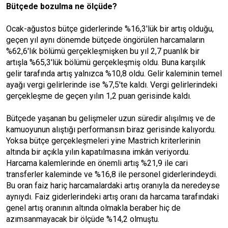
Bütçede bozulma ne ölçüde?
Ocak-ağustos bütçe giderlerinde %16,3'lük bir artış olduğu,
geçen yıl aynı dönemde bütçede öngörülen harcamaların
%62,6'lık bölümü gerçekleşmişken bu yıl 2,7 puanlık bir
artışla %65,3'lük bölümü gerçekleşmiş oldu. Buna karşılık
gelir tarafında artış yalnızca %10,8 oldu. Gelir kaleminin temel
ayağı vergi gelirlerinde ise %7,5'te kaldı. Vergi gelirlerindeki
gerçekleşme de geçen yılın 1,2 puan gerisinde kaldı.
Bütçede yaşanan bu gelişmeler uzun süredir alışılmış ve de
kamuoyunun alıştığı performansın biraz gerisinde kalıyordu.
Yoksa bütçe gerçekleşmeleri yine Mastrich kriterlerinin
altında bir açıkla yılın kapatılmasına imkân veriyordu.
Harcama kalemlerinde en önemli artış %21,9 ile cari
transferler kaleminde ve %16,8 ile personel giderlerindeydi.
Bu oran faiz hariç harcamalardaki artış oranıyla da neredeyse
aynıydı. Faiz giderlerindeki artış oranı da harcama tarafındaki
genel artış oranının altında olmakla beraber hiç de
azımsanmayacak bir ölçüde %14,2 olmuştu.