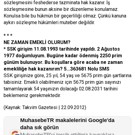
sözleşmesini feshederse tazminata hak kazanır. İş
sözleşmesine bunun aksine bir düzenleme konulamaz.
Konulsa bile bu hükmün bir geçerliliği olmaz. Çünkü kanuna
aykırı sözleşme hükümleri muteber değildir.
* * *
NE ZAMAN EMEKLİ OLURUM?
* SSK girişim 11.08.1993 tarihinde yapıldı. 2 Ağustos
1977 doğumluyum. Bugüne kadar ödenmiş 2250 prim
günüm bulunuyor. Bu koşullara göre acaba ne zaman
emekliliğe hak kazanırım? 5...363681 Nolu SMS
SSK girişinize göre, 25 yıl, 54 yaş ve 5675 prim gün şartlarına
tabisiniz. Emekli olabilmeniz için 5675 prim gün sayınızı
tamamlayarak 54 yaşınızın dolacağı 02.08.2031 tarihini
beklemeniz gerekmektedir.
(Kaynak: Takvim Gazetesi | 22.09.2012)
MuhasebeTR makalelerini Google'da
daha sık görün
MuhasebeTR'yi tercih ettiğiniz kaynaklara