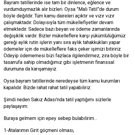
Bayram tatillerinde ise tam bir dinlence, eğlence ve
vurdumduymazlık alır bizleri. Oysa ”Mali Tatil”de durum
böyle değildir. Tüm kamu daireleri açıktır ve vızır vızır
çalışmaktadır. Dolayısıyla tüm mükellefiyetler devam
etmektedir. Sadece bazı beyan ve ödeme zamanlarında
değişiklik vardır. Bizler mükelleflere karşı yükümlülüğümüz
gereği aylık rutin işlerin yanı sıra aylık tahakkukları yapar
ödemeler için de mükelleflere faks çeker işimizi bitiririz.
Ödeyip ödememesi bizi fazlaca ilgilendirmez, zira böyle bir
tasarrufa sahip olmadığımız gibi işletmenin finanssal
durumuna da karışamayız.
Oysa bayram tatillerinde neredeyse tüm kamu kurumları
kapalıdır. Bizde rahat rahat tatil yapabiliriz.
Şimdi neden Sakız Adası'nda tatil yaptığımı sizlerle
paylaşayım:
Buraya gelmem için epey sebep bulabilirim…
1-Atalarımın Girit göçmeni olması,