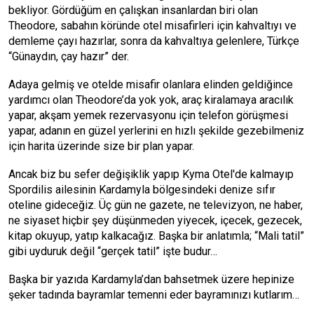
bekliyor. Gördüğüm en çalışkan insanlardan biri olan
Theodore, sabahın köründe otel misafirleri için kahvaltıyı ve
demleme çayı hazırlar, sonra da kahvaltıya gelenlere, Türkçe
“Günaydın, çay hazır” der.
Adaya gelmiş ve otelde misafir olanlara elinden geldiğince
yardımcı olan Theodore’da yok yok, araç kiralamaya aracılık
yapar, akşam yemek rezervasyonu için telefon görüşmesi
yapar, adanın en güzel yerlerini en hızlı şekilde gezebilmeniz
için harita üzerinde size bir plan yapar.
Ancak biz bu sefer değişiklik yapıp Kyma Otel'de kalmayıp
Spordilis ailesinin Kardamyla bölgesindeki denize sıfır
oteline gideceğiz. Üç gün ne gazete, ne televizyon, ne haber,
ne siyaset hiçbir şey düşünmeden yiyecek, içecek, gezecek,
kitap okuyup, yatıp kalkacağız. Başka bir anlatımla; “Mali tatil”
gibi uyduruk değil “gerçek tatil” işte budur…
Başka bir yazıda Kardamyla’dan bahsetmek üzere hepinize
şeker tadında bayramlar temenni eder bayramınızı kutlarım…