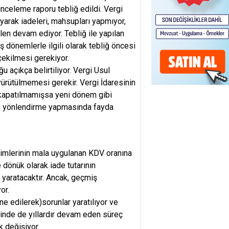
nceleme raporu tebliğ edildi. Vergi
arak iadeleri, mahsupları yapmıyor,
len devam ediyor. Tebliğ ile yapılan
 dönemlerle ilgili olarak tebliğ öncesi
 çekilmesi gerekiyor.
 açıkça belirtiliyor. Vergi Usul
rütülmemesi gerekir. Vergi İdaresinin
z kapatılmamışsa yeni dönem gibi
 ile yönlendirme yapmasında fayda
primlerinin mala uygulanan KDV oranına
 dönük olarak iade tutarının
 yaratacaktır. Ancak, geçmiş
or.
ane edilerek)sorunlar yaratılıyor ve
inde de yıllardır devam eden süreç
k değişiyor.