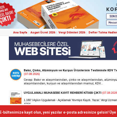
Ana Sayfa
Asgari Ücret 2026
Vergi Dilimleri 2026
Defter Tutma Hadler
E-bültenimize kayıt olun, yeni yazılar e-posta adresinize gelsin! Üye