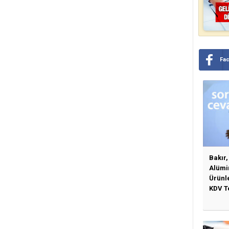
Fa
Bakır,
Alümi
Ürünl
KDV Te