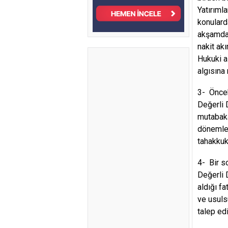
Yatırıml
konulard
akşamdan
nakit akı
Hukuki a
algısına 
3- Öncek
Değerli D
mutabaka
dönemler
tahakkuk
4- Bir s
Değerli 
aldığı f
ve usuls
talep ed