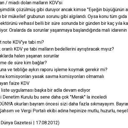
an / miadı dolan malların KDV'si
şimdilik çözülmüş gibi duruyor ancak kimse ''Eşeğin büyüğünün ahı
 bir mükellef grubunun sorunu gibi algılandı. Oysa konu tüm gıda se
ektörünü velhasıl belli bir süre sonunda bir günden bir kaç yıla k
iriyor. Oralarda da sorunlar yaşanmaya başlandığında mali idaren
t note KDV'ye tabi mi?
 oranlı KDV ye tabi malların bedellerini ayrıştıracak mıyız?
aklarda halen yaşanan sorunlar
eme de süre kim bağlar?
na ve tebliğe aykırı raporu işleme koymak gerekir mi?
ma komisyonları yasak savma komisyonları olmamalı
ayan faize KDV
 liste uygulaması başka bir adla devam ediyor
i Denetim Kurulu bu sene daha çok ''Merak'' la inceledi
DÜNYA okurları bayram öncesi sizi daha fazla sıkmayayım. Bayr
Şahsım ve Vergi Portalı ekibi adına hepinize mutlu, huzurlu, neşeli
 Dünya Gazetesi | 17.08.2012)