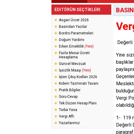
BASIN
EDİTÖRÜN SEÇTİKLERİ
Asgari Ücret 2026
Ver
Basından Yazılar
Bordro Parametreleri
Doğum Yardımı
Değerli 
Erken Emeklilik
(Yeni)
Fazla Mesai Ücreti
Yine siz
Hesaplama
başlıkla
Güncel Mevzuat
paylaşır
İşsizlik Maaşı
(Yeni)
Geçenler
İşten Çıkış Kodları 2026
Meslekta
Kıdem Tazminatı Tavanı
Pratik Bilgiler
bulduğum
Soru-Cevap
Vergi Po
Tek Düzen Hesap Planı
olabildi
Torba Yasa
Vergi Affı
1- 119 n
Yazarlarımız
Değerli D
paragraf