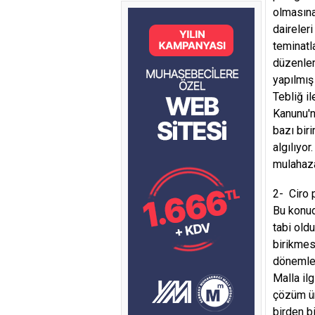
olmasına
daireler
teminatl
düzenlem
yapılmış 
Tebliğ i
Kanunu'n
bazı bir
algılıyo
mulahaza
2- Ciro 
Bu konud
tabi old
birikmes
dönemler
Malla ilg
çözüm ür
birden b