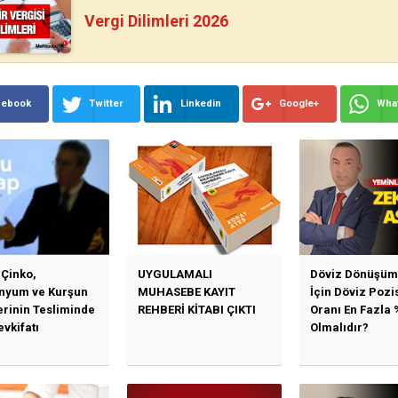
Vergi Dilimleri 2026
cebook
Twitter
Linkedin
Google+
Wha
 Çinko,
UYGULAMALI
Döviz Dönüşüm 
nyum ve Kurşun
MUHASEBE KAYIT
İçin Döviz Poz
erinin Tesliminde
REHBERİ KİTABI ÇIKTI
Oranı En Fazla 
vkifatı
Olmalıdır?