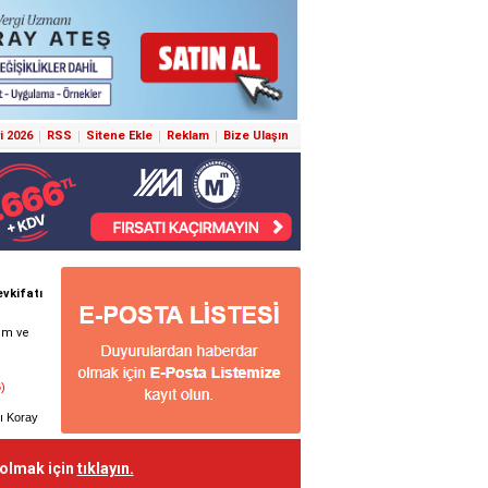
i 2026
RSS
Sitene Ekle
Reklam
Bize Ulaşın
 olmak için
tıklayın.