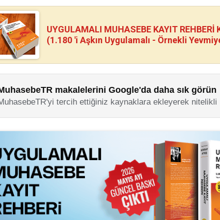
UYGULAMALI MUHASEBE KAYIT REHBERİ Kİ
(1.180 'i Aşkın Uygulamalı - Örnekli Yevmiy
MuhasebeTR makalelerini Google'da daha sık görün
MuhasebeTR'yi tercih ettiğiniz kaynaklara ekleyerek nitelikli