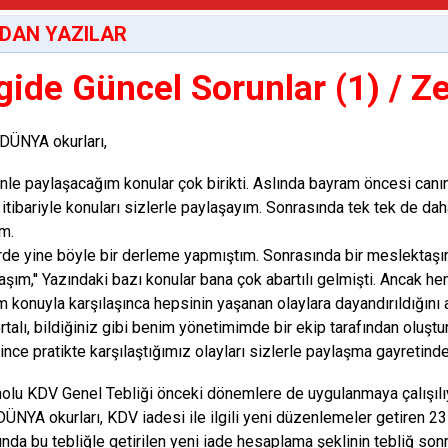
DAN YAZILAR
gide Güncel Sorunlar (1) / Z
DÜNYA okurları,
inle paylaşacağım konular çok birikti. Aslında bayram öncesi can
r itibariyle konuları sizlerle paylaşayım. Sonrasında tek tek de da
ım.
de yine böyle bir derleme yapmıştım. Sonrasında bir meslektaşım
şım,'' Yazındaki bazı konular bana çok abartılı gelmişti. Ancak h
 konuyla karşılaşınca hepsinin yaşanan olaylara dayandırıldığını a
rtalı, bildiğiniz gibi benim yönetimimde bir ekip tarafından oluştu
ğince pratikte karşılaştığımız olayları sizlerle paylaşma gayreti
olu KDV Genel Tebliği önceki dönemlere de uygulanmaya çalışılı
ÜNYA okurları, KDV iadesi ile ilgili yeni düzenlemeler getiren 23 H
ında bu tebliğle getirilen yeni iade hesaplama şeklinin tebliğ sonr