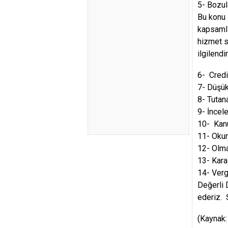
5- Bozul
Bu konu 
kapsamlı
hizmet s
ilgilend
6- Credi
7- Düşük
8- Tutan
9- İncel
10- Kanu
11- Oku
12- Olm
13- Kara
14- Verg
Değerli 
ederiz. 
(Kaynak: