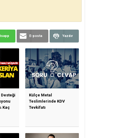
tsapp
E-posta
Yazdır
Desteği
Külçe Metal
isyonu
Teslimlerinde KDV
% Kaç
Tevkifatı