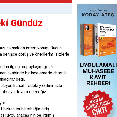
eki Gündüz
ınızı sıkmak da istemiyorum. Bugün
ha genişçe görüş ve önerilerimi sizlerle
dan ilginç bir paylaşım geldi.
emen akabinde bir incelemede abartılı
nladım.'' dedi.
ruluyor. Bu sahifedeki yazılarımızla
nde olmaya devam edeceğiz.
yor
aziran tarihli tebliğin giriş
ası uygulanacağının belirtilmiş