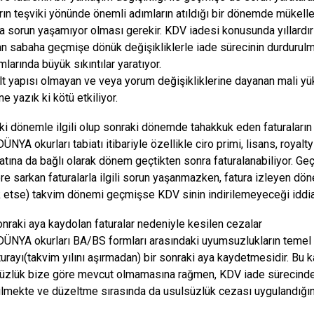
arın teşviki yönünde önemli adımların atıldığı bir dönemde mükellef
a sorun yaşamıyor olması gerekir. KDV iadesi konusunda yıllardı
 sabaha geçmişe dönük değişikliklerle iade sürecinin durdurulma
mlarında büyük sıkıntılar yaratıyor.
lt yapısı olmayan ve veya yorum değişikliklerine dayanan mali yükle
ne yazık ki kötü etkiliyor.
i dönemle ilgili olup sonraki dönemde tahakkuk eden faturaların
ÜNYA okurları tabiatı itibariyle özellikle ciro primi, lisans, royalty 
tına da bağlı olarak dönem geçtikten sonra faturalanabiliyor. Geç
e sarkan faturalarla ilgili sorun yaşanmazken, fatura izleyen döne
 etse) takvim dönemi geçmişse KDV sinin indirilemeyeceği iddia
onraki aya kaydolan faturalar nedeniyle kesilen cezalar
DÜNYA okurları BA/BS formları arasındaki uyumsuzlukların temel 
aturayı(takvim yılını aşırmadan) bir sonraki aya kaydetmesidir. Bu k
üzlük bize göre mevcut olmamasına rağmen, KDV iade sürecinde 
ilmekte ve düzeltme sırasında da usulsüzlük cezası uygulandığın