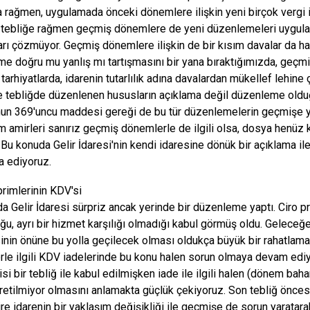
 rağmen, uygulamada önceki dönemlere ilişkin yeni birçok vergi i
i tebliğe rağmen geçmiş dönemlere de yeni düzenlemeleri uygulay
arı çözmüyor. Geçmiş dönemlere ilişkin de bir kısım davalar da ha
e doğru mu yanlış mı tartışmasını bir yana bıraktığımızda, geçmiş
tarhiyatlarda, idarenin tutarlılık adına davalardan mükellef lehine
le tebliğde düzenlenen hususların açıklama değil düzenleme olduğu
un 369'uncu maddesi gereği de bu tür düzenlemelerin geçmişe yü
im amirleri sanırız geçmiş dönemlerle de ilgili olsa, dosya henü
r. Bu konuda Gelir İdaresi'nin kendi idaresine dönük bir açıklama
 ediyoruz.
primlerinin KDV'si
a Gelir İdaresi sürpriz ancak yerinde bir düzenleme yaptı. Ciro 
uğu, ayrı bir hizmet karşılığı olmadığı kabul görmüş oldu. Geleceğe
inin önüne bu yolla geçilecek olması oldukça büyük bir rahatlama
le ilgili KDV iadelerinde bu konu halen sorun olmaya devam ediy
isi bir tebliğ ile kabul edilmişken iade ile ilgili halen (dönem bah
etilmiyor olmasını anlamakta güçlük çekiyoruz. Son tebliğ önces
ire idarenin bir yaklaşım değişikliği ile geçmişe de sorun yaratara