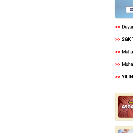
>>
Duyur
>>
SGK 
>>
Muhas
>>
Muhas
>>
YILI