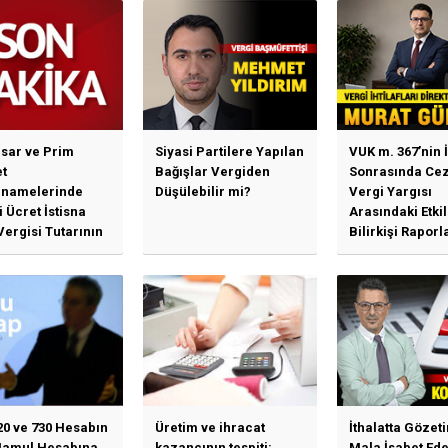
sar ve Prim
Siyasi Partilere Yapılan
VUK m. 367’nin İ
t
Bağışlar Vergiden
Sonrasında Cez
namelerinde
Düşülebilir mi?
Vergi Yargısı
 Ücret İstisna
Arasındaki Etki
Vergisi Tutarının
Bilirkişi Raporl
llenmesine
Bağımlılık, İhti
n Duyuru
Mahkemeleri v
Yargı...
20 ve 730 Hesabın
Üretim ve ihracat
İthalatta Gözet
Mamul Hesabına
kazancının tespiti:
Mala İsabet Ed