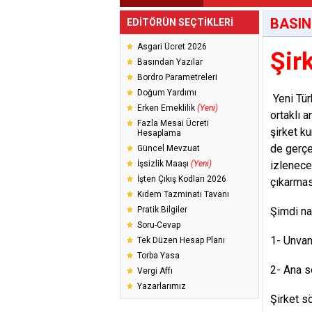
BASIN
EDİTÖRÜN SEÇTİKLERİ
Asgari Ücret 2026
Şir
Basından Yazılar
Bordro Parametreleri
Doğum Yardımı
Yeni Tür
Erken Emeklilik
(Yeni)
ortaklı a
Fazla Mesai Ücreti
şirket k
Hesaplama
de gerçe
Güncel Mevzuat
İşsizlik Maaşı
(Yeni)
izlenece
İşten Çıkış Kodları 2026
çıkarmas
Kıdem Tazminatı Tavanı
Pratik Bilgiler
Şimdi na
Soru-Cevap
1- Unvan
Tek Düzen Hesap Planı
Torba Yasa
2- Ana s
Vergi Affı
Yazarlarımız
Şirket s