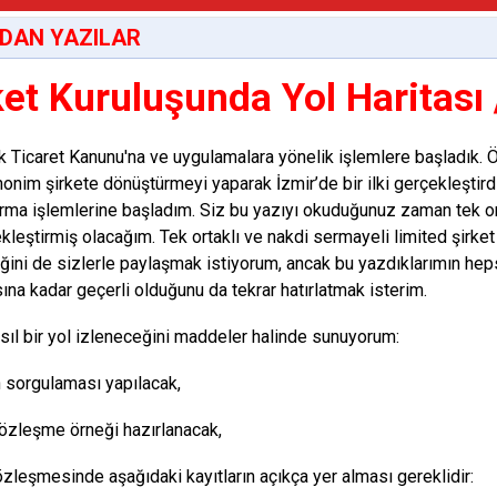
DAN YAZILAR
ket Kuruluşunda Yol Haritası
k Ticaret Kanunu'na ve uygulamalara yönelik işlemlere başladık. Ön
nonim şirkete dönüştürmeyi yaparak İzmir’de bir ilki gerçekleştirdi
urma işlemlerine başladım. Siz bu yazıyı okuduğunuz zaman tek orta
kleştirmiş olacağım. Tek ortaklı ve nakdi sermayeli limited şirket 
ğini de sizlerle paylaşmak istiyorum, ancak bu yazdıklarımın hep
ına kadar geçerli olduğunu da tekrar hatırlatmak isterim.
sıl bir yol izleneceğini maddeler halinde sunuyorum:
 sorgulaması yapılacak,
özleşme örneği hazırlanacak,
özleşmesinde aşağıdaki kayıtların açıkça yer alması gereklidir: