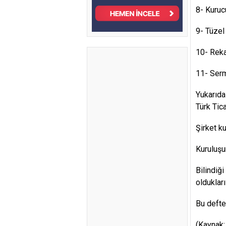
8- Kuruc
9- Tüzel
10- Reka
11- Serm
Yukarıda
Türk Tic
Şirket ku
Kuruluşu
Bilindiği
oldukları
Bu defte
(Kaynak: