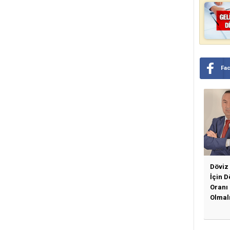
Fa
Döviz
İçin 
Oranı
Olmal