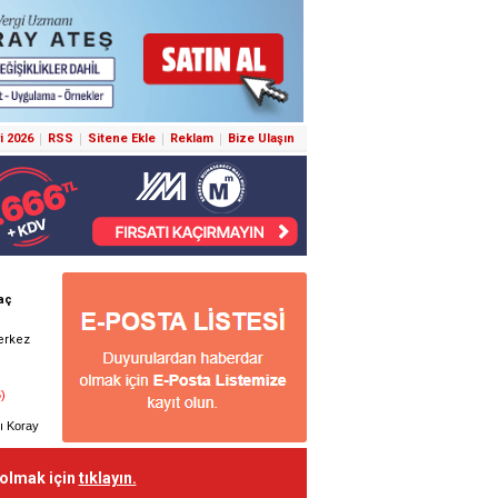
i 2026
RSS
Sitene Ekle
Reklam
Bize Ulaşın
 olmak için
tıklayın.