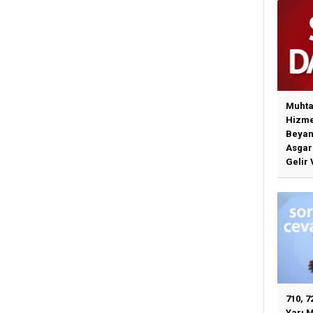
Muhta
Hizme
Beyan
Asgari
Gelir 
Günce
İlişki
710, 7
Yarı 