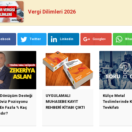
Vergi Dilimleri 2026
cebook
Twitter
Linkedin
Google+
Wha
 Dönüşüm Desteği
UYGULAMALI
Külçe Metal
Döviz Pozisyonu
MUHASEBE KAYIT
Teslimlerinde 
 En Fazla % Kaç
REHBERİ KİTABI ÇIKTI
Tevkifatı
ıdır?