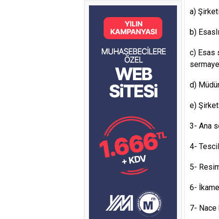
a) Şirke
b) Esaslı
c) Esas s
sermaye 
d) Müdürl
e) Şirket
3- Ana s
4- Tesci
5- Resim
6- İkame
7- Nace 