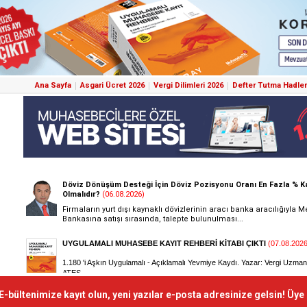
Ana Sayfa
Asgari Ücret 2026
Vergi Dilimleri 2026
Defter Tutma Hadler
E-bültenimize kayıt olun, yeni yazılar e-posta adresinize gelsin! Üye