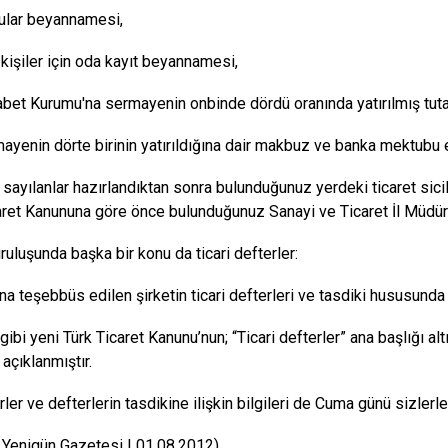
ular beyannamesi,
 kişiler için oda kayıt beyannamesi,
bet Kurumu'na sermayenin onbinde dördü oranında yatırılmış tut
ayenin dörte birinin yatırıldığına dair makbuz ve banka mektubu
 sayılanlar hazırlandıktan sonra bulunduğunuz yerdeki ticaret sic
aret Kanununa göre önce bulunduğunuz Sanayi ve Ticaret İl Müdür
ruluşunda başka bir konu da ticari defterler:
na teşebbüs edilen şirketin ticari defterleri ve tasdiki hususunda
 gibi yeni Türk Ticaret Kanunu’nun; “Ticari defterler” ana başlığı alt
 açıklanmıştır.
rler ve defterlerin tasdikine ilişkin bilgileri de Cuma günü sizler
 Yenigün Gazetesi | 01.08.2012)