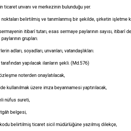
tin ticaret unvanı ve merkezinin bulunduğu yer.
 noktaları belirtilmiş ve tanımlanmış bir şekilde, şirketin işletme 
ermayenin itibarî tutarı, esas sermaye paylarının sayısı, itibarî d
paylarının grupları.
erin adları, soyadları, unvanları, vatandaşlıkları.
 tarafından yapılacak ilanların şekli. (Md.576)
özleşme noterden onaylatılacak,
lde kullanılmak üzere imza beyannamesi yaptırılacak,
li nüfus sureti,
tgâh belgesi,
kodu belirtilmiş ticaret sicil müdürlüğüne yazılmış dilekçe,