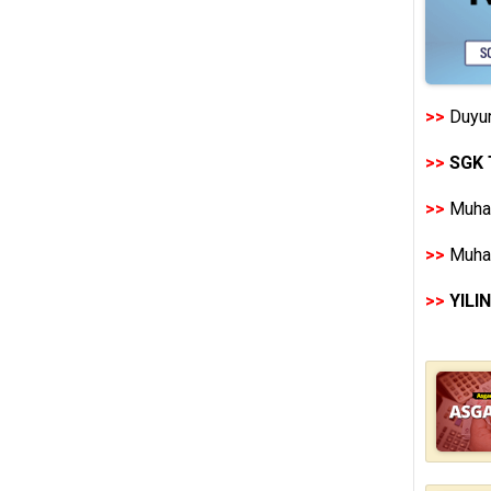
>>
Duyur
>>
SGK 
>>
Muhas
>>
Muhas
>>
YILI