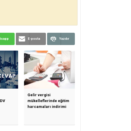
tsapp
E-posta
Yazdır
Gelir vergisi
KDV
mükelleflerinde eğitim
harcamaları indirimi