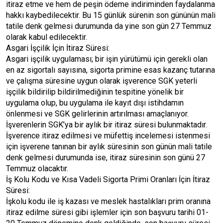
itiraz etme ve hem de peşin ödeme indiriminden faydalanma
hakkı kaybedilecektir. Bu 15 günlük sürenin son gününün mali
tatile denk gelmesi durumunda da yine son gün 27 Temmuz
olarak kabul edilecektir.
Asgari İşçilik İçin İtiraz Süresi:
Asgari işçilik uygulaması; bir işin yürütümü için gerekli olan
en az sigortalı sayısına, sigorta primine esas kazanç tutarına
ve çalışma süresine uygun olarak işverence SGK yeterli
işçilik bildirilip bildirilmediğinin tespitine yönelik bir
uygulama olup, bu uygulama ile kayıt dışı istihdamın
önlenmesi ve SGK gelirlerinin artırılması amaçlanıyor.
İşverenlerin SGK’ya bir aylık bir itiraz süresi bulunmaktadır.
İşverence itiraz edilmesi ve müfettiş incelemesi istenmesi
için işverene tanınan bir aylık süresinin son günün mali tatile
denk gelmesi durumunda ise, itiraz süresinin son günü 27
Temmuz olacaktır.
İş Kolu Kodu ve Kısa Vadeli Sigorta Primi Oranları İçin İtiraz
Süresi:
İşkolu kodu ile iş kazası ve meslek hastalıkları prim oranına
itiraz edilme süresi gibi işlemler için son başvuru tarihi 01-