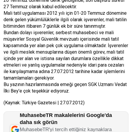
20 Temmuz dönemine denk geldiğinde, son başvuru süresi
27 Temmuz olarak kabul edilecektir.
Mali tatil uygulaması 2012 yılı için 01-20 Temmuz dönemine
denk gelen yükümlülüklerle ilgili olarak işverenler, mali tatilin
bitiminden itibaren 7 günlük ek bir süre tanınmıştır.
Bundan dolayı işverenler, serbest muhasebeci ve mali
müşavirler Sosyal Güvenlik mevzuatı içerisinde mali tatil
kapsamında yer alan pek çok uygulama olmaktadır. İşverenler
ve ilgili meslek mensuplarına düşen önemli görev, mali tatil
içinde yer alan ve istisna sayılan durumlara özellikle dikkat
etmeleri ve yanlış uygulamalar nedeniyle idari para cezaları
ile karşılaşmama adına 27.07.2012 tarihine kadar işlemlerini
tamamlamaları gerekiyor.
Bu yazının hazırlanmasında emeği geçen SGK Uzmanı Vedat
İlki Bey’e çok teşekkür ediyoruz.
(Kaynak: Türkiye Gazetesi | 27.07.2012)
MuhasebeTR makalelerini Google'da
daha sık görün
MuhasebeTR'yi tercih ettiğiniz kaynaklara