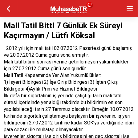
Mali Tatil Bitti 7 Günlük Ek Süreyi
Kaçırmayın / Lütfi Köksal
2012 yılı için mali tatil 02.07.2012 Pazartesi günü başlamış
ve 20.07.2012 Cuma günü sona ermiştir.
Mali tatil bitimi sonrası yerine getirilemeyen yükümlülükler
için 27.07.2012 Cuma günü son gündür.
Mali Tatil Kapsamında Yer Alan Yükümlülükler:
1) İşyeri Bildirgesi 2) İşe Giriş Bildirgesi 3) İşten Çıkış
Bildirgesi 4)Aylık Prim ve Hizmet Bildirgesi
İlk defa bir sigortalının iş yerinde çalıştığı tarih mali tatil
süresi içerisinde yer aldığı takdirde bu bildirimin en son
yapılabileceği tarih 27 Temmuz olacaktır. Örneğin 10.07.2012
tarihinde sigortalı çalıştırmaya başlayan bir işverenin, iş yeri
bildirgesini 27.07.2012 tarihine kadar SGK’ya verdiğinde idari
para cezası ile muhatap olmayacaktır.
İşverenler sigortalı işe giriş bildirgesini en geç sigortalı işe