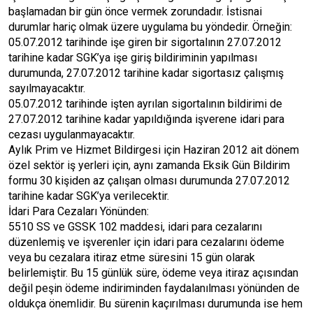
başlamadan bir gün önce vermek zorundadır. İstisnai
durumlar hariç olmak üzere uygulama bu yöndedir. Örneğin:
05.07.2012 tarihinde işe giren bir sigortalının 27.07.2012
tarihine kadar SGK’ya işe giriş bildiriminin yapılması
durumunda, 27.07.2012 tarihine kadar sigortasız çalışmış
sayılmayacaktır.
05.07.2012 tarihinde işten ayrılan sigortalının bildirimi de
27.07.2012 tarihine kadar yapıldığında işverene idari para
cezası uygulanmayacaktır.
Aylık Prim ve Hizmet Bildirgesi için Haziran 2012 ait dönem
özel sektör iş yerleri için, aynı zamanda Eksik Gün Bildirim
formu 30 kişiden az çalışan olması durumunda 27.07.2012
tarihine kadar SGK’ya verilecektir.
İdari Para Cezaları Yönünden:
5510 SS ve GSSK 102 maddesi, idari para cezalarını
düzenlemiş ve işverenler için idari para cezalarını ödeme
veya bu cezalara itiraz etme süresini 15 gün olarak
belirlemiştir. Bu 15 günlük süre, ödeme veya itiraz açısından
değil peşin ödeme indiriminden faydalanılması yönünden de
oldukça önemlidir. Bu sürenin kaçırılması durumunda ise hem